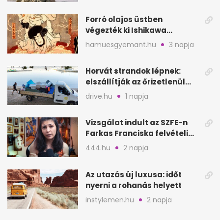
Forró olajos üstben
végezték ki Ishikawa
Goemont, Japán Robin
hamuesgyemant.hu
3 napja
Hoodját
Horvát strandok lépnek:
elszállítják az őrizetlenül
hagyott törölközőket
drive.hu
1 napja
Vizsgálat indult az SZFE-n
Farkas Franciska felvételi
videója után
444.hu
2 napja
Az utazás új luxusa: időt
nyerni a rohanás helyett
instylemen.hu
2 napja