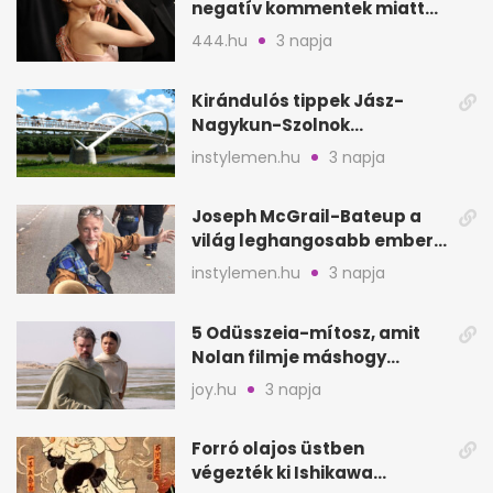
negatív kommentek miatt
vonul vissza
444.hu
3 napja
Kirándulós tippek Jász-
Nagykun-Szolnok
megyében: 6 kihagyhatatlan
instylemen.hu
3 napja
hely
Joseph McGrail-Bateup a
világ leghangosabb embere
lett Ausztráliából
instylemen.hu
3 napja
5 Odüsszeia-mítosz, amit
Nolan filmje máshogy
mutat, mint Homérosz
joy.hu
3 napja
Forró olajos üstben
végezték ki Ishikawa