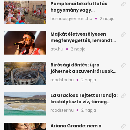
Pamplonai bikafuttatás:
hagyomány vagy
értelmetlen vérontás?
hamuesgyemant.hu
2 napja
Majkát életveszélyesen
megfenyegették, lemondta
a sepsiszentgyörgyi
atv.hu
2 napja
koncertet
Bírósági döntés: újra
jöhetnek a szuvenírárusok
Európa ikonikus helyére
roadster.hu
2 napja
La Graciosa rejtett strandja:
kristálytiszta víz, tömeg
nélkül
roadster.hu
2 napja
Ariana Grande: nem a