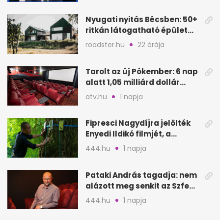
Oeconomus
Nyugati nyitás Bécsben: 50+
ritkán látogatható épület
nyílik meg
roadster.hu
22 órája
Tarolt az új Pókember: 6 nap
alatt 1,05 milliárd dollár
bevétel
atv.hu
1 napja
Fipresci Nagydíjra jelölték
Enyedi Ildikó filmjét, a
Csendes barátot
444.hu
1 napja
Pataki András tagadja: nem
alázott meg senkit az Szfe
felvételijén
444.hu
1 napja