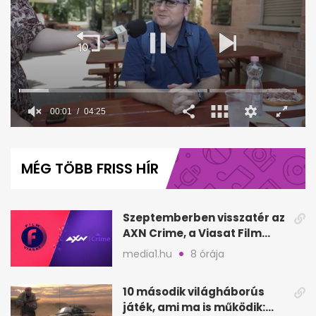
00:02
04:25
0
seconds
of
MÉG TÖBB FRISS HÍR
4
minutes,
25
seconds
Szeptemberben visszatér az
AXN Crime, a Viasat Film
megszűnik
media1.hu
8 órája
10 második világháborús
játék, ami ma is működik: