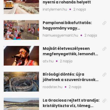
nyerni a rohanás helyett
instylemen.hu
2 napja
Pamplonai bikafuttatás:
hagyomány vagy
értelmetlen vérontás?
hamuesgyemant.hu
2 napja
Majkát életveszélyesen
megfenyegették, lemondta
a sepsiszentgyörgyi
atv.hu
2 napja
koncertet
Bírósági döntés: újra
jöhetnek a szuvenírárusok
Európa ikonikus helyére
roadster.hu
2 napja
La Graciosa rejtett strandja:
kristálytiszta víz, tömeg