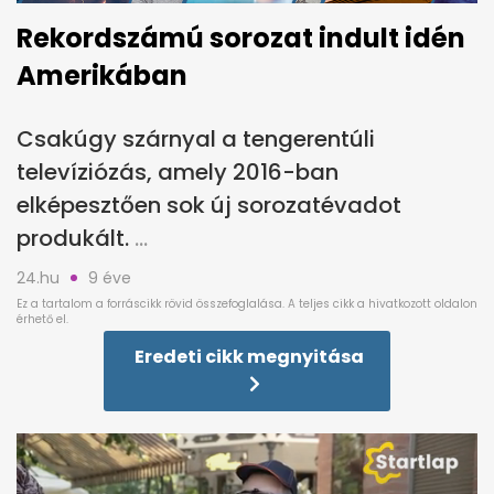
Rekordszámú sorozat indult idén
Amerikában
Csakúgy szárnyal a tengerentúli
televíziózás, amely 2016-ban
elképesztően sok új sorozatévadot
produkált.
24.hu
9 éve
Eredeti cikk megnyitása