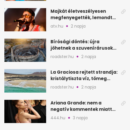
Majkát életveszélyesen
megfenyegették, lemondta
a sepsiszentgyörgyi
atv.hu
2 napja
koncertet
Bírósági döntés: újra
jöhetnek a szuvenírárusok
Európa ikonikus helyére
roadster.hu
2 napja
La Graciosa rejtett strandja:
kristálytiszta víz, tömeg
nélkül
roadster.hu
2 napja
Ariana Grande: nem a
negatív kommentek miatt
vonul vissza
444.hu
3 napja