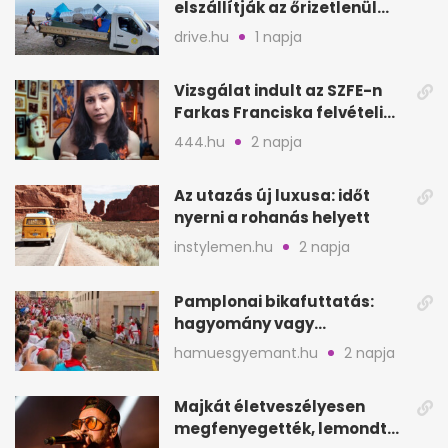
elszállítják az őrizetlenül
hagyott törölközőket
drive.hu
1 napja
Vizsgálat indult az SZFE-n
Farkas Franciska felvételi
videója után
444.hu
2 napja
Az utazás új luxusa: időt
nyerni a rohanás helyett
instylemen.hu
2 napja
Pamplonai bikafuttatás:
hagyomány vagy
értelmetlen vérontás?
hamuesgyemant.hu
2 napja
Majkát életveszélyesen
megfenyegették, lemondta