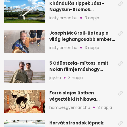
Kirándulós tippek Jász-
Nagykun-Szolnok
megyében: 6 kihagyhatatlan
instylemen.hu
3 napja
hely
Joseph McGrail-Bateup a
világ leghangosabb embere
lett Ausztráliából
instylemen.hu
3 napja
5 Odüsszeia-mítosz, amit
Nolan filmje máshogy
mutat, mint Homérosz
joy.hu
3 napja
Forró olajos üstben
végezték ki Ishikawa
Goemont, Japán Robin
hamuesgyemant.hu
3 napja
Hoodját
Horvát strandok lépnek: