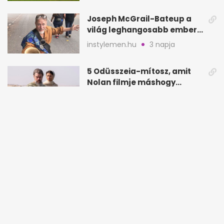
Joseph McGrail-Bateup a
világ leghangosabb embere
lett Ausztráliából
instylemen.hu
3 napja
5 Odüsszeia-mítosz, amit
Nolan filmje máshogy
mutat, mint Homérosz
joy.hu
3 napja
Forró olajos üstben
végezték ki Ishikawa
Goemont, Japán Robin
hamuesgyemant.hu
3 napja
Hoodját
HANGOS LAPSZEMLE