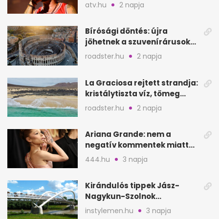
a sepsiszentgyörgyi
atv.hu
2 napja
koncertet
Bírósági döntés: újra
jöhetnek a szuvenírárusok
Európa ikonikus helyére
roadster.hu
2 napja
La Graciosa rejtett strandja:
kristálytiszta víz, tömeg
nélkül
roadster.hu
2 napja
Ariana Grande: nem a
negatív kommentek miatt
vonul vissza
444.hu
3 napja
Kirándulós tippek Jász-
Nagykun-Szolnok
megyében: 6 kihagyhatatlan
instylemen.hu
3 napja
hely