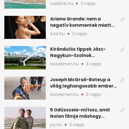
nélkül
roadster.hu
2 napja
Ariana Grande: nem a
negatív kommentek miatt
vonul vissza
444.hu
3 napja
Kirándulós tippek Jász-
Nagykun-Szolnok
megyében: 6 kihagyhatatlan
instylemen.hu
3 napja
hely
Joseph McGrail-Bateup a
világ leghangosabb embere
lett Ausztráliából
instylemen.hu
3 napja
5 Odüsszeia-mítosz, amit
Nolan filmje máshogy
mutat, mint Homérosz
joy.hu
3 napja