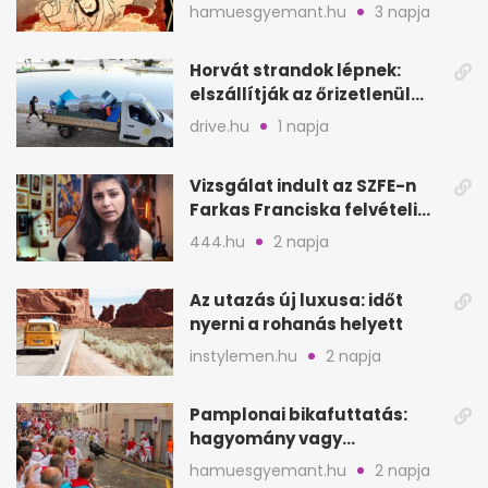
Goemont, Japán Robin
hamuesgyemant.hu
3 napja
Hoodját
Horvát strandok lépnek:
elszállítják az őrizetlenül
hagyott törölközőket
drive.hu
1 napja
Vizsgálat indult az SZFE-n
Farkas Franciska felvételi
videója után
444.hu
2 napja
Az utazás új luxusa: időt
nyerni a rohanás helyett
instylemen.hu
2 napja
Pamplonai bikafuttatás:
hagyomány vagy
értelmetlen vérontás?
hamuesgyemant.hu
2 napja