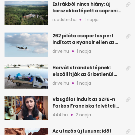
Extrákból nincs hiány: új
korszakba lépett a soproni
Fagus Hotel
roadster.hu
1 napja
262 pilóta csoportos pert
indított a Ryanair ellen az
Egyesült Királyságban
drive.hu
1 napja
Horvát strandok lépnek:
elszállítják az őrizetlenül
hagyott törölközőket
drive.hu
1 napja
Vizsgálat indult az SZFE-n
Farkas Franciska felvételi
videója után
444.hu
2 napja
Az utazás új luxusa: időt