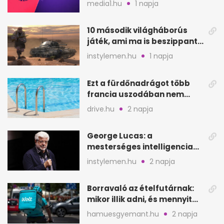
media1.hu
1 napja
helyén
10 második világháborús
játék, ami ma is beszippant
a képernyő elé
instylemen.hu
1 napja
Ezt a fürdőnadrágot több
francia uszodában nem
fogadják el
drive.hu
2 napja
George Lucas: a
mesterséges intelligencia
lehet Hollywood következő
instylemen.hu
2 napja
lépése
Borravaló az ételfutárnak:
mikor illik adni, és mennyit
rendeléskor?
hamuesgyemant.hu
2 napja