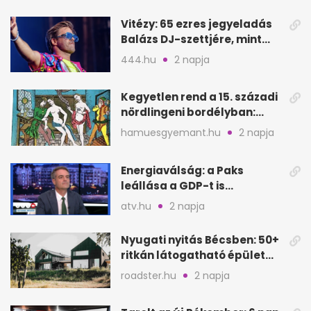
Vitézy: 65 ezres jegyeladás
Balázs DJ-szettjére, mint
metró nélküli Puskás-meccs
444.hu
2 napja
Kegyetlen rend a 15. századi
nördlingeni bordélyban:
verés, éheztetés
hamuesgyemant.hu
2 napja
Energiaválság: a Paks
leállása a GDP-t is
megütheti, int az
atv.hu
2 napja
Oeconomus
Nyugati nyitás Bécsben: 50+
ritkán látogatható épület
nyílik meg
roadster.hu
2 napja