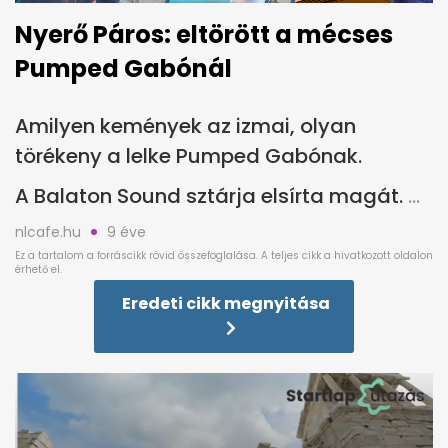
Nyerő Páros: eltörött a mécses
Pumped Gabónál
Amilyen kemények az izmai, olyan
törékeny a lelke Pumped Gabónak.
A Balaton Sound sztárja elsírta magát.
nlcafe.hu
9 éve
Eredeti cikk megnyitása