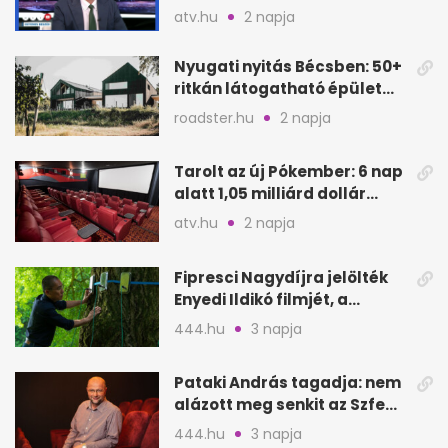
megütheti, int az
atv.hu
2 napja
Oeconomus
Nyugati nyitás Bécsben: 50+
ritkán látogatható épület
nyílik meg
roadster.hu
2 napja
Tarolt az új Pókember: 6 nap
alatt 1,05 milliárd dollár
bevétel
atv.hu
2 napja
Fipresci Nagydíjra jelölték
Enyedi Ildikó filmjét, a
Csendes barátot
444.hu
3 napja
Pataki András tagadja: nem
alázott meg senkit az Szfe
felvételijén
444.hu
3 napja