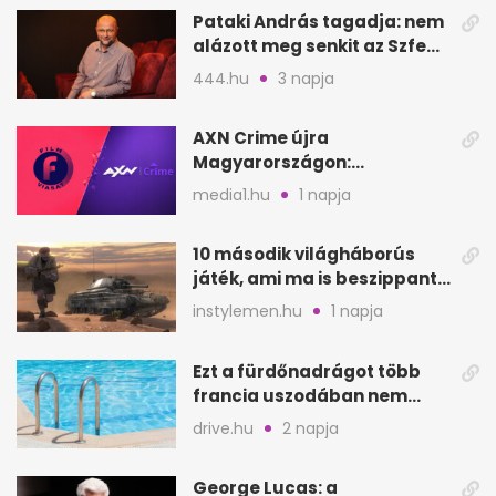
Pataki András tagadja: nem
alázott meg senkit az Szfe
felvételijén
444.hu
3 napja
AXN Crime újra
Magyarországon:
szeptembertől a Viasat Film
media1.hu
1 napja
helyén
10 második világháborús
játék, ami ma is beszippant
a képernyő elé
instylemen.hu
1 napja
Ezt a fürdőnadrágot több
francia uszodában nem
fogadják el
drive.hu
2 napja
George Lucas: a