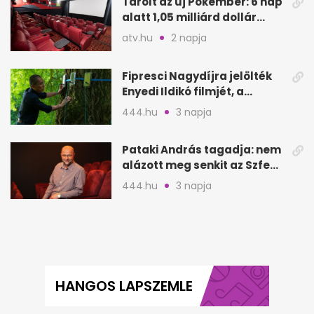
Tarolt az új Pókember: 6 nap
alatt 1,05 milliárd dollár
bevétel
atv.hu
2 napja
Fipresci Nagydíjra jelölték
Enyedi Ildikó filmjét, a
Csendes barátot
444.hu
3 napja
Pataki András tagadja: nem
alázott meg senkit az Szfe
felvételijén
444.hu
3 napja
HANGOS LAPSZEMLE