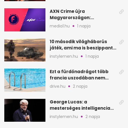
AXN Crime újra
Magyarországon:
szeptembertől a Viasat Film
media1.hu
1 napja
helyén
10 második világháborús
játék, ami ma is beszippant
a képernyő elé
instylemen.hu
1 napja
Ezt a fürdőnadrágot több
francia uszodában nem
fogadják el
drive.hu
2 napja
George Lucas: a
mesterséges intelligencia
lehet Hollywood következő
instylemen.hu
2 napja
lépése