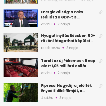
Energiaválság: a Paks
leállása a GDP-t is
megütheti, int az
atv.hu
2 napja
Oeconomus
Nyugati nyitás Bécsben: 50+
ritkán látogatható épület
nyílik meg
roadster.hu
2 napja
Tarolt az új Pókember: 6 nap
alatt 1,05 milliárd dollár
bevétel
atv.hu
2 napja
Fipresci Nagydíjra jelölték
Enyedi Ildikó filmjét, a
Csendes barátot
444.hu
3 napja