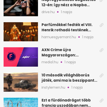
12-én: így nézz a Napba
biztonságosan
drive.hu
1 napja
Parfümökkel fedték el VIII.
Henrik rothadó testének
szagát
hamuesgyemant.hu
1 napja
AXN Crime újra
Magyarországon:
szeptembertől a Viasat Film
media1.hu
1 napja
helyén
10 második világháborús
játék, ami ma is beszippant
a képernyő elé
instylemen.hu
1 napja
Ezt a fürdőnadrágot több
francia uszodában nem