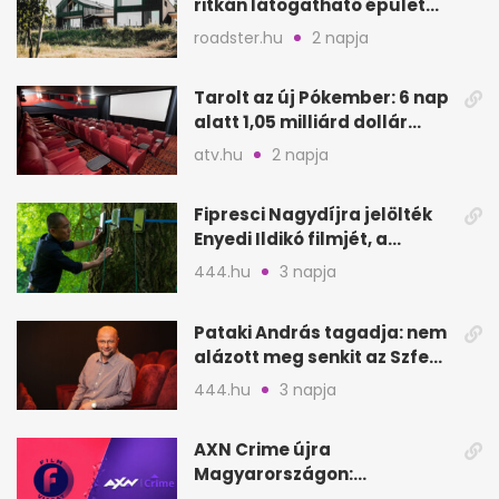
ritkán látogatható épület
nyílik meg
roadster.hu
2 napja
Tarolt az új Pókember: 6 nap
alatt 1,05 milliárd dollár
bevétel
atv.hu
2 napja
Fipresci Nagydíjra jelölték
Enyedi Ildikó filmjét, a
Csendes barátot
444.hu
3 napja
Pataki András tagadja: nem
alázott meg senkit az Szfe
felvételijén
444.hu
3 napja
AXN Crime újra
Magyarországon:
szeptembertől a Viasat Film