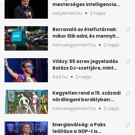
mesterséges intelligencia
lehet Hollywood következő
instylemen.hu
2 napja
lépése
Borravaló az ételfutárnak:
mikor illik adni, és mennyit
rendeléskor?
hamuesgyemant.hu
2 napja
Vitézy: 65 ezres jegyeladás
Balázs DJ-szettjére, mint
metró nélküli Puskás-meccs
444.hu
2 napja
Kegyetlen rend a 15. századi
nördlingeni bordélyban:
verés, éheztetés
hamuesgyemant.hu
2 napja
Energiaválság: a Paks
leállása a GDP-t is