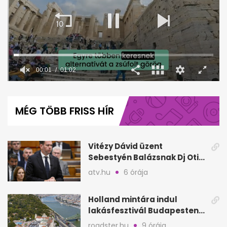
0
seconds
of
MÉG TÖBB FRISS HÍR
1
minute,
2
seconds
Vitézy Dávid üzent
Sebestyén Balázsnak Dj Oti
Sziget-bulija után
atv.hu
6 órája
Holland mintára indul
lakásfesztivál Budapesten:
koncertek egy napig
roadster.hu
9 órája