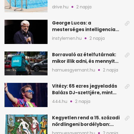
fogadják el
drive.hu
2 napja
George Lucas: a
mesterséges intelligencia
lehet Hollywood következő
instylemen.hu
2 napja
lépése
Borravaló az ételfutárnak:
mikor illik adni, és mennyit
rendeléskor?
hamuesgyemant.hu
2 napja
Vitézy: 65 ezres jegyeladás
Balázs DJ-szettjére, mint
metró nélküli Puskás-meccs
444.hu
2 napja
Kegyetlen rend a 15. századi
nördlingeni bordélyban:
verés, éheztetés
hamuesgyemant.hu
2 napja