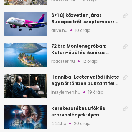
6+1 új közvetlen járat
Budapestről: szeptemberre
kész, gyors kiruccanások
drive.hu
10 órája
72 óra Montenegróban:
Kotori-öböl és ikonikus
tengerpart 3 nap alatt
roadster.hu
12 órája
Hannibal Lecter valódi ihlete
egy börtönben bukkant fel
Thomas Harrisnek
instylemen.hu
19 órája
Kerekesszékes ufók és
szarvaslények: ilyen
Spielberg új filmje
444.hu
20 órája