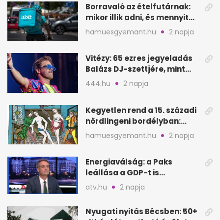
Borravaló az ételfutárnak:
mikor illik adni, és mennyit
rendeléskor?
hamuesgyemant.hu
2 napja
Vitézy: 65 ezres jegyeladás
Balázs DJ-szettjére, mint
metró nélküli Puskás-meccs
444.hu
2 napja
Kegyetlen rend a 15. századi
nördlingeni bordélyban:
verés, éheztetés
hamuesgyemant.hu
2 napja
Energiaválság: a Paks
leállása a GDP-t is
megütheti, int az
atv.hu
2 napja
Oeconomus
Nyugati nyitás Bécsben: 50+