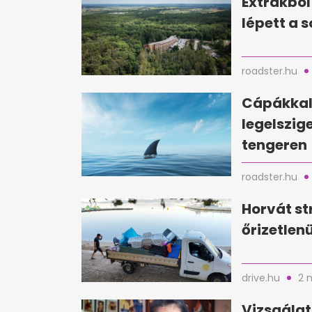
Extrákból
lépett a 
roadster.hu
Cápákkal 
legelszig
tengeren
roadster.hu
Horvát st
őrizetlen
drive.hu
2 
Vizsgálat