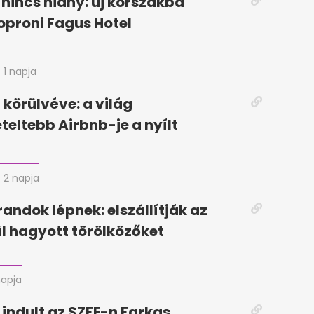
 nincs hiány: új korszakba
soproni Fagus Hotel
1 napja
körülvéve: a világ
eteltebb Airbnb-je a nyílt
2 napja
randok lépnek: elszállítják az
ül hagyott törölközőket
napja
 indult az SZFE-n Farkas