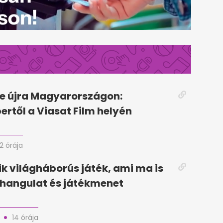
e újra Magyarországon:
rtől a Viasat Film helyén
12 órája
k világháborús játék, ami ma is
 hangulat és játékmenet
14 órája