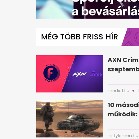
0
seconds
of
MÉG TÖBB FRISS HÍR
1
minute,
16
seconds
Volume
0%
AXN Crim
szeptembe
media1.hu
10 másodi
működik:
instylemen.hu