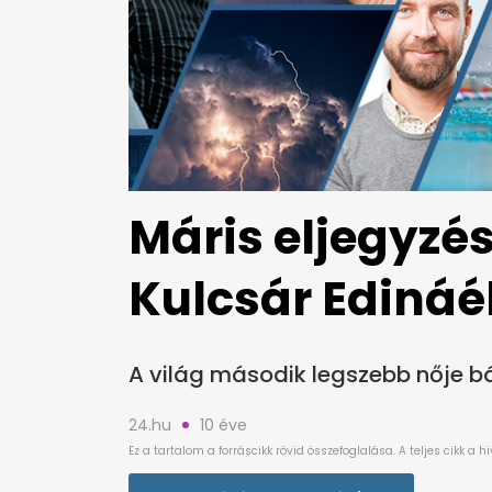
Máris eljegyzé
Kulcsár Edináé
A világ második legszebb nője 
24.hu
10 éve