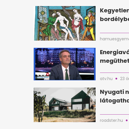
Kegyetlen
bordélyba
hamuesgyema
Energiavá
megüthet
atv.hu
23 ó
Nyugati n
látogatha
roadster.hu