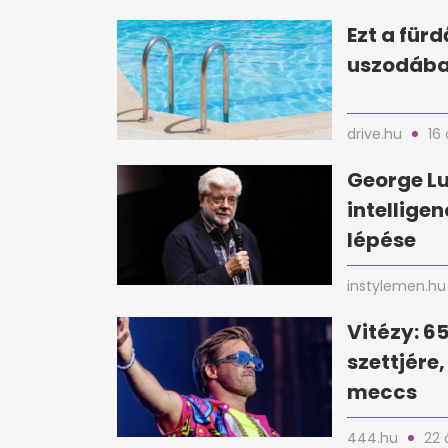
Ezt a für
uszodába
drive.hu
16 
George Lu
intellige
lépése
instylemen.hu
Vitézy: 6
szettjére
meccs
444.hu
22 