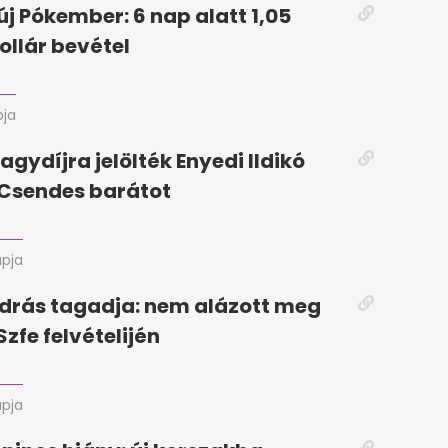
új Pókember: 6 nap alatt 1,05
ollár bevétel
pja
agydíjra jelölték Enyedi Ildikó
a Csendes barátot
apja
drás tagadja: nem alázott meg
Szfe felvételijén
apja