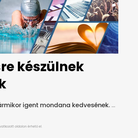
sre készülnek
k
bármikor igent mondana kedvesének.