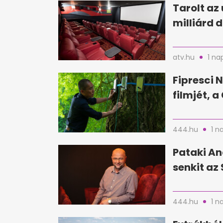
Tarolt az 
milliárd d
atv.hu
1 na
Fipresci N
filmjét, 
444.hu
1 n
Pataki An
senkit az 
444.hu
1 n