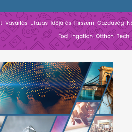
t
Vásárlás
Utazás
Időjárás
Hírszem
Gazdaság
N
Foci
Ingatlan
Otthon
Tech