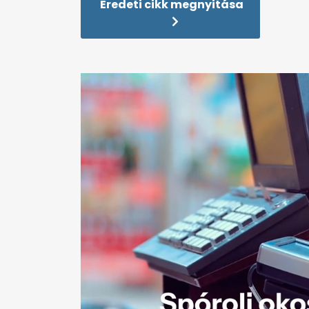
Eredeti cikk megnyitása