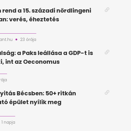
 rend a 15. századi nördlingeni
n: verés, éheztetés
nt.hu
23 órája
lság: a Paks leállása a GDP-t is
i, int az Oeconomus
rája
yitás Bécsben: 50+ ritkán
tó épület nyílik meg
1 napja