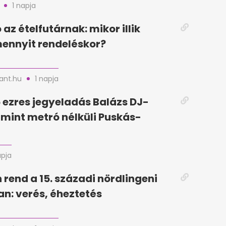
1 napja
az ételfutárnak: mikor illik
mennyit rendeléskor?
nt.hu
1 napja
5 ezres jegyeladás Balázs DJ-
, mint metró nélküli Puskás-
apja
 rend a 15. századi nördlingeni
n: verés, éheztetés