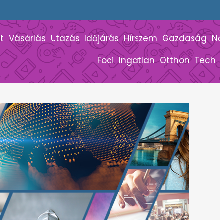
t
Vásárlás
Utazás
Időjárás
Hírszem
Gazdaság
N
Foci
Ingatlan
Otthon
Tech