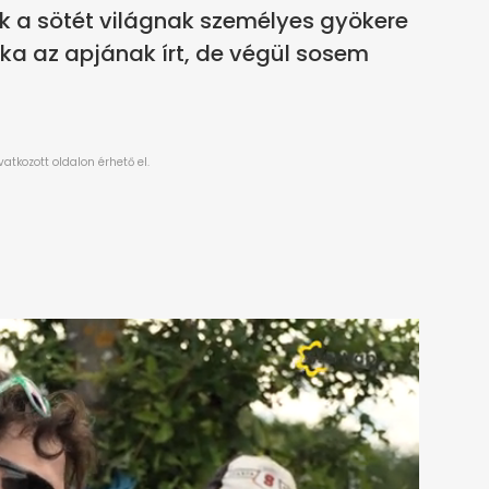
k a sötét világnak személyes gyökere
fka az apjának írt, de végül sosem