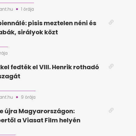
nt.hu
1 órája
biennálé: pisis meztelen néni és
bák, sirályok közt
rája
el fedték el VIII. Henrik rothadó
szagát
nt.hu
9 órája
e újra Magyarországon:
rtől a Viasat Film helyén