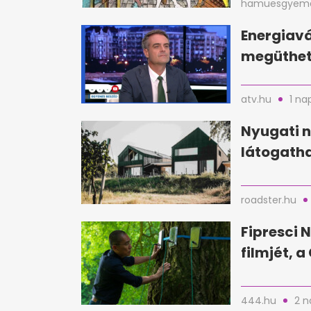
hamuesgyema
Energiavá
megüthet
atv.hu
1 na
Nyugati n
látogatha
roadster.hu
Fipresci N
filmjét, 
444.hu
2 n