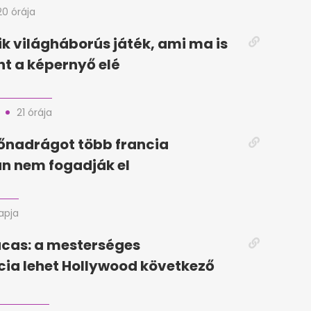
20 órája
k világháborús játék, ami ma is
t a képernyő elé
21 órája
dőnadrágot több francia
n nem fogadják el
napja
cas: a mesterséges
ncia lehet Hollywood következő