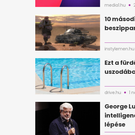
media1.hu
10 másodi
beszippan
instylemen.hu
Ezt a für
uszodába
drive.hu
1 
George Lu
intellige
lépése