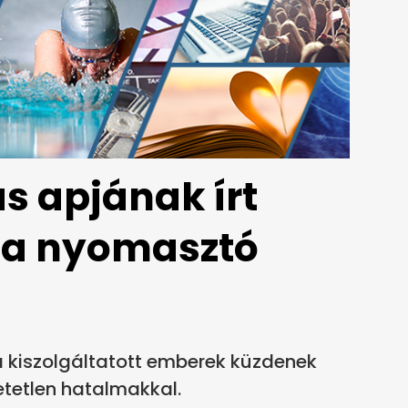
s apjának írt
a a nyomasztó
ra kiszolgáltatott emberek küzdenek
etetlen hatalmakkal.