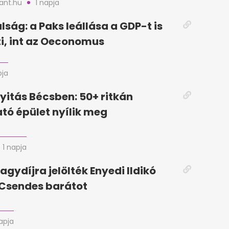
nt.hu
1 napja
lság: a Paks leállása a GDP-t is
i, int az Oeconomus
pja
yitás Bécsben: 50+ ritkán
tó épület nyílik meg
1 napja
agydíjra jelölték Enyedi Ildikó
a Csendes barátot
apja