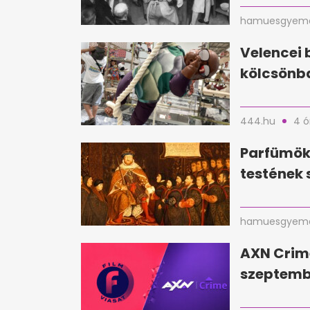
hamuesgyema
Velencei 
kölcsönba
444.hu
4 ó
Parfümökk
testének 
hamuesgyema
AXN Crim
szeptembe