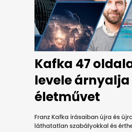
Kafka 47 oldala
levele árnyalj
életművet
Franz Kafka írásaiban újra és új
láthatatlan szabályokkal és érth