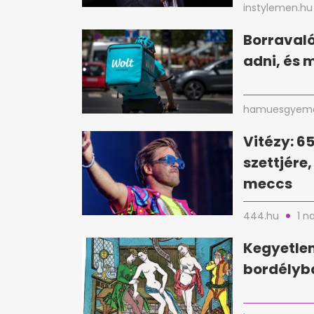
instylemen.hu
Borravaló 
adni, és 
hamuesgyema
Vitézy: 6
szettjére
meccs
444.hu
1 n
Kegyetlen
bordélyba