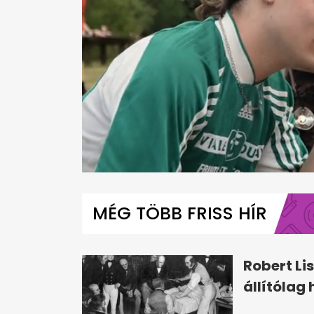
0
seconds
of
MÉG TÖBB FRISS HÍR
3
minutes,
11
seconds
Volume
0%
Robert Li
állítólag