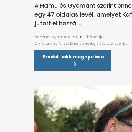
A Hamu és Gyémánt szerint enne
egy 47 oldalas levél, amelyet Ka
jutott el hozzá.
hamuesgyemant.hu
1 hónapja
Eredeti cikk megnyitása