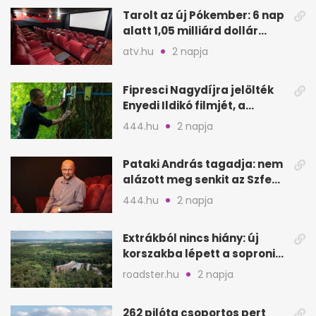
Tarolt az új Pókember: 6 nap
alatt 1,05 milliárd dollár
bevétel
atv.hu
2 napja
Fipresci Nagydíjra jelölték
Enyedi Ildikó filmjét, a
Csendes barátot
444.hu
2 napja
Pataki András tagadja: nem
alázott meg senkit az Szfe
felvételijén
444.hu
2 napja
Extrákból nincs hiány: új
korszakba lépett a soproni
Fagus Hotel
roadster.hu
2 napja
262 pilóta csoportos pert