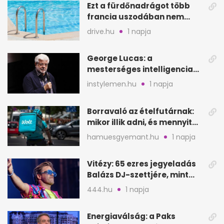
Ezt a fürdőnadrágot több
francia uszodában nem
fogadják el
drive.hu
1 napja
George Lucas: a
mesterséges intelligencia
lehet Hollywood következő
instylemen.hu
1 napja
lépése
Borravaló az ételfutárnak:
mikor illik adni, és mennyit
rendeléskor?
hamuesgyemant.hu
1 napja
Vitézy: 65 ezres jegyeladás
Balázs DJ-szettjére, mint
metró nélküli Puskás-meccs
444.hu
1 napja
Energiaválság: a Paks