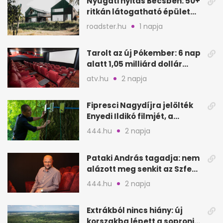
Nyugati nyitás Bécsben: 50+
ritkán látogatható épület
nyílik meg
roadster.hu
1 napja
Tarolt az új Pókember: 6 nap
alatt 1,05 milliárd dollár
bevétel
atv.hu
2 napja
Fipresci Nagydíjra jelölték
Enyedi Ildikó filmjét, a
Csendes barátot
444.hu
2 napja
Pataki András tagadja: nem
alázott meg senkit az Szfe
felvételijén
444.hu
2 napja
Extrákból nincs hiány: új
korszakba lépett a soproni