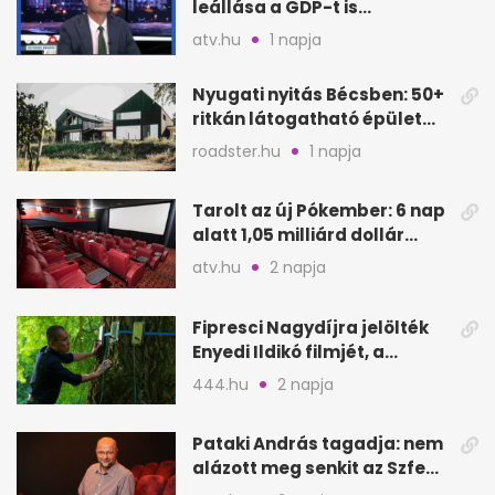
leállása a GDP-t is
megütheti, int az
atv.hu
1 napja
Oeconomus
Nyugati nyitás Bécsben: 50+
ritkán látogatható épület
nyílik meg
roadster.hu
1 napja
Tarolt az új Pókember: 6 nap
alatt 1,05 milliárd dollár
bevétel
atv.hu
2 napja
Fipresci Nagydíjra jelölték
Enyedi Ildikó filmjét, a
Csendes barátot
444.hu
2 napja
Pataki András tagadja: nem
alázott meg senkit az Szfe
felvételijén