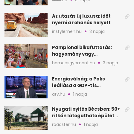
Az utazás új luxusa: időt
nyerni a rohanás helyett
instylemen.hu
3 napja
Pamplonai bikafuttatás:
hagyomány vagy
értelmetlen vérontás?
hamuesgyemant.hu
3 napja
Energiaválság: a Paks
leállása a GDP-t is
megütheti, int az
atv.hu
1 napja
Oeconomus
Nyugati nyitás Bécsben: 50+
ritkán látogatható épület
nyílik meg
roadster.hu
1 napja