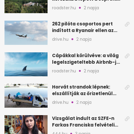
Fagus Hotel
roadster.hu
2 napja
262 pilóta csoportos pert
indított a Ryanair ellen az
Egyesült Királyságban
drive.hu
2 napja
Cápákkal körülvéve: a világ
legelszigeteltebb Airbnb-je
a nyílt tengeren
roadster.hu
2 napja
Horvát strandok lépnek:
elszállítják az őrizetlenül
hagyott törölközőket
drive.hu
2 napja
Vizsgálat indult az SZFE-n
Farkas Franciska felvételi
videója után
444.hu
3 napja