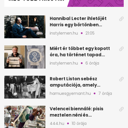
minute,
6
seconds
Hannibal Lecter ihletőjét
Harris egy börtönben
ismerte meg
instylemen.hu
21:05
Miért ér többet egy kopott
óra, ha történet tapad
hozzá?
instylemen.hu
6 órája
Robert Liston sebész
amputációja, amely
állítólag három életet
hamuesgyemant.hu
7 órája
követelt
Velencei biennálé: pisis
meztelen néni és
kölcsönbabák, sirályok közt
444.hu
10 órája