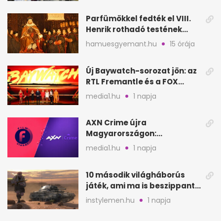
Parfümökkel fedték el VIII.
Henrik rothadó testének
szagát
hamuesgyemant.hu
15 órája
Új Baywatch-sorozat jön: az
RTL Fremantle és a FOX
készíti
media1.hu
1 napja
AXN Crime újra
Magyarországon:
szeptembertől a Viasat Film
media1.hu
1 napja
helyén
10 második világháborús
játék, ami ma is beszippant
a képernyő elé
instylemen.hu
1 napja