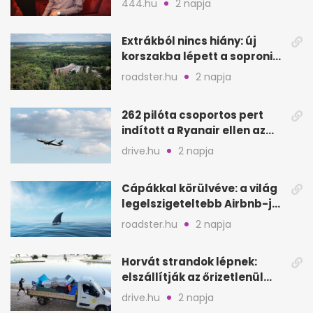
444.hu
2 napja
Extrákból nincs hiány: új
korszakba lépett a soproni
Fagus Hotel
roadster.hu
2 napja
262 pilóta csoportos pert
indított a Ryanair ellen az
Egyesült Királyságban
drive.hu
2 napja
Cápákkal körülvéve: a világ
legelszigeteltebb Airbnb-je
a nyílt tengeren
roadster.hu
2 napja
Horvát strandok lépnek:
elszállítják az őrizetlenül
hagyott törölközőket
drive.hu
2 napja