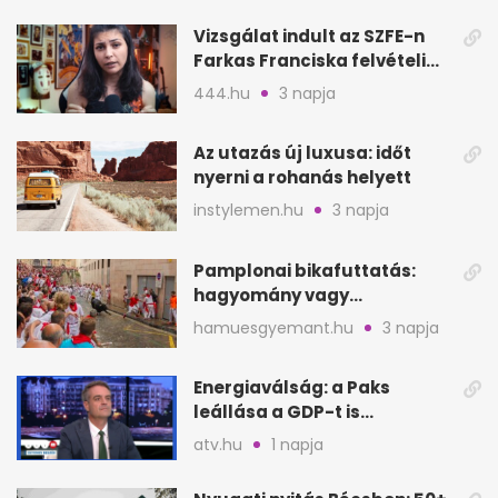
Vizsgálat indult az SZFE-n
Farkas Franciska felvételi
videója után
444.hu
3 napja
Az utazás új luxusa: időt
nyerni a rohanás helyett
instylemen.hu
3 napja
Pamplonai bikafuttatás:
hagyomány vagy
értelmetlen vérontás?
hamuesgyemant.hu
3 napja
Energiaválság: a Paks
leállása a GDP-t is
megütheti, int az
atv.hu
1 napja
Oeconomus