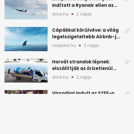
indított a Ryanair ellen az
Egyesült Királyságban
drive.hu
2 napja
Cápákkal körülvéve: a világ
legelszigeteltebb Airbnb-je
a nyílt tengeren
roadster.hu
2 napja
Horvát strandok lépnek:
elszállítják az őrizetlenül
hagyott törölközőket
drive.hu
2 napja
Vizsgálat indult az SZFE-n
Farkas Franciska felvételi
videója után
444.hu
3 napja
Az utazás új luxusa: időt
nyerni a rohanás helyett