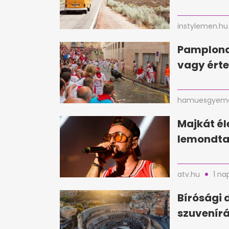
instylemen.hu
Pamplona
vagy érte
hamuesgyema
Majkát é
lemondta 
atv.hu
1 na
Bírósági 
szuvenírá