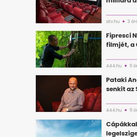
milliárd d
atv.hu
3 ór
Fipresci N
filmjét, 
444.hu
11 ó
Pataki An
senkit az 
444.hu
11 ó
Cápákkal 
legelszig