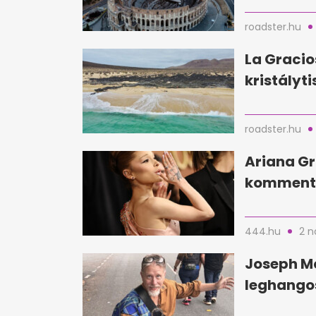
roadster.hu
La Gracio
kristályti
roadster.hu
Ariana Gr
kommente
444.hu
2 n
Joseph Mc
leghangos