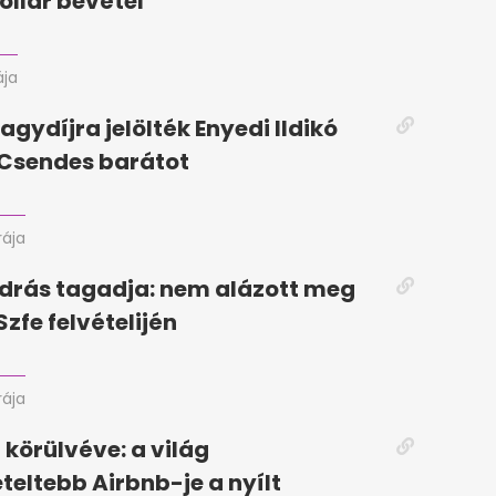
ollár bevétel
ája
agydíjra jelölték Enyedi Ildikó
a Csendes barátot
rája
drás tagadja: nem alázott meg
Szfe felvételijén
rája
körülvéve: a világ
eteltebb Airbnb-je a nyílt