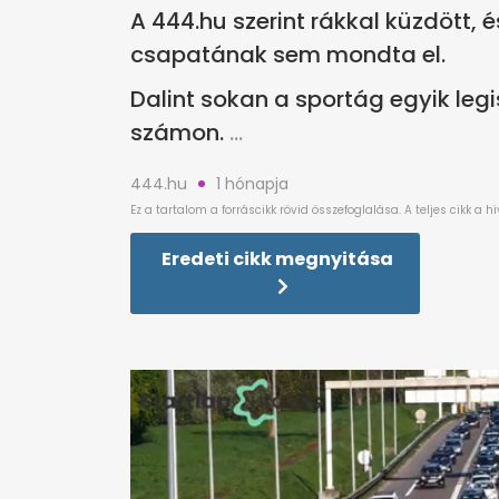
A 444.hu szerint rákkal küzdött,
csapatának sem mondta el.
Dalint sokan a sportág egyik leg
számon.
444.hu
1 hónapja
Eredeti cikk megnyitása