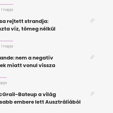
1 napja
sa rejtett strandja:
szta víz, tömeg nélkül
1 napja
ande: nem a negatív
k miatt vonul vissza
apja
Grail-Bateup a világ
abb embere lett Ausztráliából