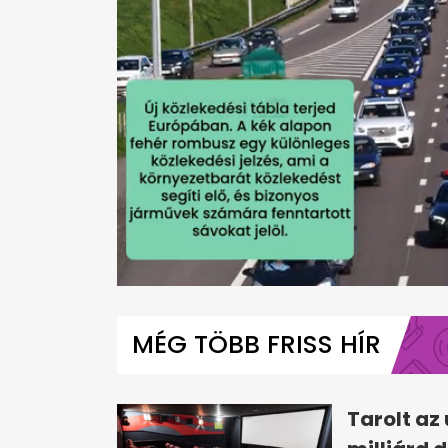
0
seconds
of
MÉG TÖBB FRISS HÍR
1
minute,
50
seconds
Volume
0%
Tarolt az 