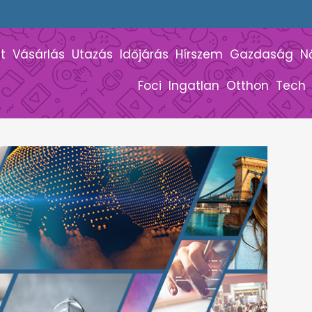
t
Vásárlás
Utazás
Időjárás
Hírszem
Gazdaság
N
Foci
Ingatlan
Otthon
Tech