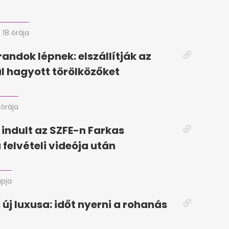
18 órája
randok lépnek: elszállítják az
ül hagyott törölközőket
 órája
 indult az SZFE-n Farkas
 felvételi videója után
apja
 új luxusa: időt nyerni a rohanás