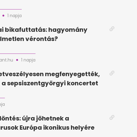
1 napja
i bikafuttatás: hagyomány
lmetlen vérontás?
nt.hu
1 napja
letveszélyesen megfenyegették,
a sepsiszentgyörgyi koncertet
pja
döntés: újra jöhetnek a
rusok Európa ikonikus helyére