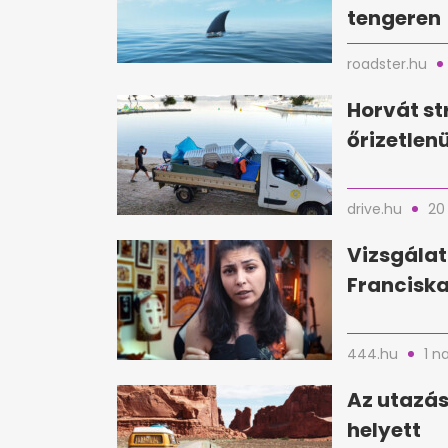
tengeren
roadster.hu
Horvát st
őrizetlen
drive.hu
20
Vizsgálat
Franciska
444.hu
1 n
Az utazás
helyett