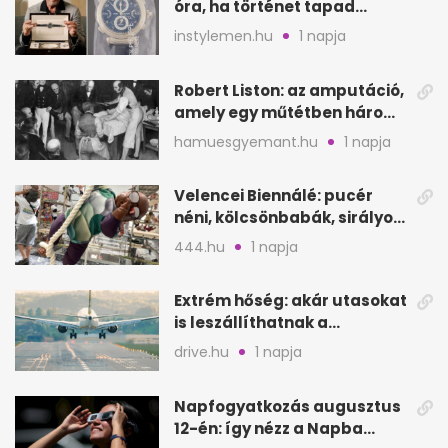
óra, ha történet tapad
hozzá?
instylemen.hu
1 napja
Robert Liston: az amputáció,
amely egy műtétben három
életet követelt
hamuesgyemant.hu
1 napja
Velencei Biennálé: pucér
néni, kölcsönbabák, sirályok,
és kész a családi program
444.hu
1 napja
Extrém hőség: akár utasokat
is leszállíthatnak a
repülőgépről
drive.hu
1 napja
Napfogyatkozás augusztus
12-én: így nézz a Napba