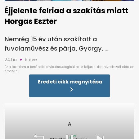
Éjjelente felriad a szakítás miatt
Horgas Eszter
Nemrég 15 év után szakított a
fuvolaművész és párja, György.
24.hu
9 éve
Eredeti cikk megnyitása