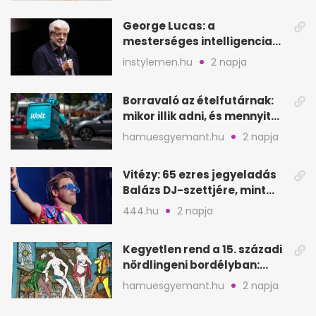
George Lucas: a
mesterséges intelligencia
lehet Hollywood következő
instylemen.hu
2 napja
lépése
Borravaló az ételfutárnak:
mikor illik adni, és mennyit
rendeléskor?
hamuesgyemant.hu
2 napja
Vitézy: 65 ezres jegyeladás
Balázs DJ-szettjére, mint
metró nélküli Puskás-meccs
444.hu
2 napja
Kegyetlen rend a 15. századi
nördlingeni bordélyban:
verés, éheztetés
hamuesgyemant.hu
2 napja