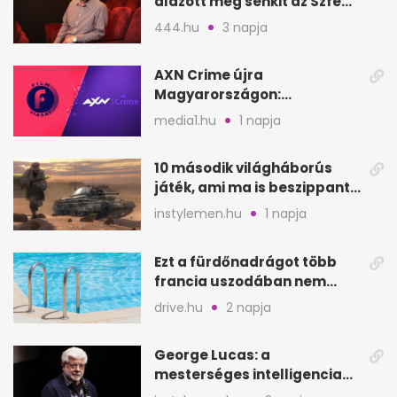
alázott meg senkit az Szfe
felvételijén
444.hu
3 napja
AXN Crime újra
Magyarországon:
szeptembertől a Viasat Film
media1.hu
1 napja
helyén
10 második világháborús
játék, ami ma is beszippant
a képernyő elé
instylemen.hu
1 napja
Ezt a fürdőnadrágot több
francia uszodában nem
fogadják el
drive.hu
2 napja
George Lucas: a
mesterséges intelligencia
lehet Hollywood következő