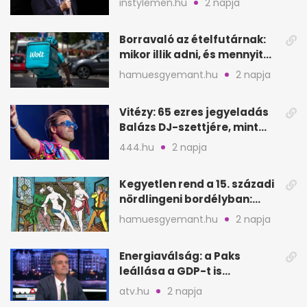
instylemen.hu
2 napja
lépése
Borravaló az ételfutárnak:
mikor illik adni, és mennyit
rendeléskor?
hamuesgyemant.hu
2 napja
Vitézy: 65 ezres jegyeladás
Balázs DJ-szettjére, mint
metró nélküli Puskás-meccs
444.hu
2 napja
Kegyetlen rend a 15. századi
nördlingeni bordélyban:
verés, éheztetés
hamuesgyemant.hu
2 napja
Energiaválság: a Paks
leállása a GDP-t is
megütheti, int az
atv.hu
2 napja
Oeconomus