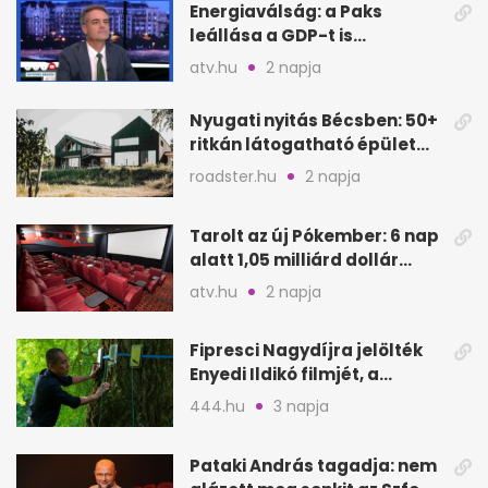
Energiaválság: a Paks
leállása a GDP-t is
megütheti, int az
atv.hu
2 napja
Oeconomus
Nyugati nyitás Bécsben: 50+
ritkán látogatható épület
nyílik meg
roadster.hu
2 napja
Tarolt az új Pókember: 6 nap
alatt 1,05 milliárd dollár
bevétel
atv.hu
2 napja
Fipresci Nagydíjra jelölték
Enyedi Ildikó filmjét, a
Csendes barátot
444.hu
3 napja
Pataki András tagadja: nem