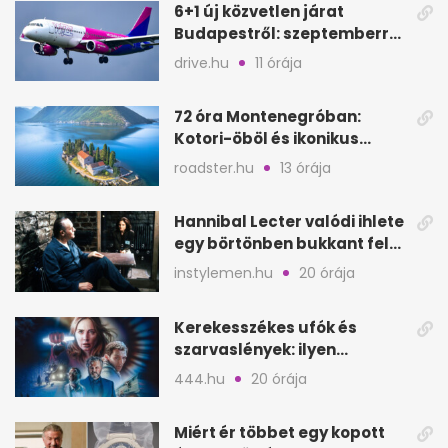
6+1 új közvetlen járat
Budapestről: szeptemberre
kész, gyors kiruccanások
drive.hu
11 órája
72 óra Montenegróban:
Kotori-öböl és ikonikus
tengerpart 3 nap alatt
roadster.hu
13 órája
Hannibal Lecter valódi ihlete
egy börtönben bukkant fel
Thomas Harrisnek
instylemen.hu
20 órája
Kerekesszékes ufók és
szarvaslények: ilyen
Spielberg új filmje
444.hu
20 órája
Miért ér többet egy kopott