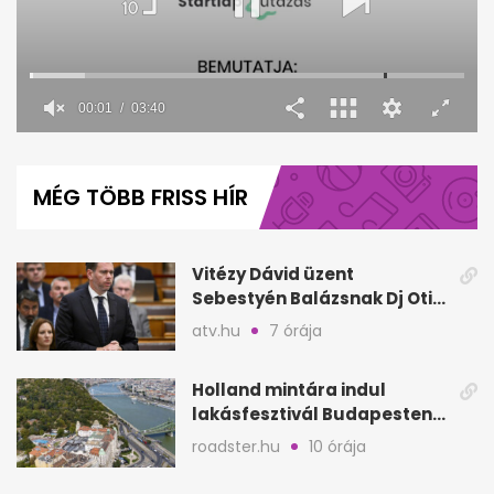
00:02
03:40
0
seconds
of
MÉG TÖBB FRISS HÍR
3
minutes,
41
seconds
Vitézy Dávid üzent
Sebestyén Balázsnak Dj Oti
Sziget-bulija után
atv.hu
7 órája
Holland mintára indul
lakásfesztivál Budapesten:
koncertek egy napig
roadster.hu
10 órája