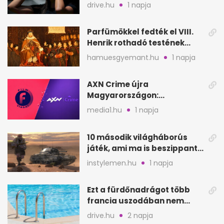
biztonságosan
drive.hu
1 napja
Parfümökkel fedték el VIII.
Henrik rothadó testének
szagát
hamuesgyemant.hu
1 napja
AXN Crime újra
Magyarországon:
szeptembertől a Viasat Film
media1.hu
1 napja
helyén
10 második világháborús
játék, ami ma is beszippant
a képernyő elé
instylemen.hu
1 napja
Ezt a fürdőnadrágot több
francia uszodában nem
fogadják el
drive.hu
2 napja