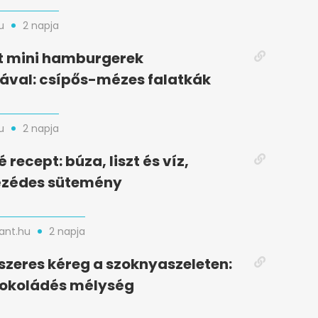
u
2 napja
t mini hamburgerek
ával: csípős-mézes falatkák
u
2 napja
recept: búza, liszt és víz,
zédes sütemény
nt.hu
2 napja
zeres kéreg a szoknyaszeleten:
sokoládés mélység