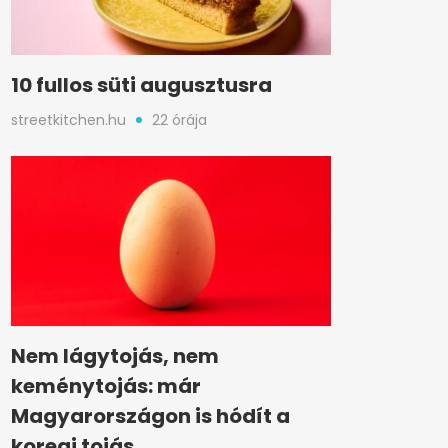
10 fullos süti augusztusra
streetkitchen.hu
22 órája
Nem lágytojás, nem
keménytojás: már
Magyarországon is hódít a
koreai tojás