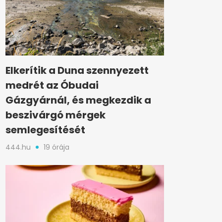
Elkerítik a Duna szennyezett
medrét az Óbudai
Gázgyárnál, és megkezdik a
beszivárgó mérgek
semlegesítését
444.hu
19 órája