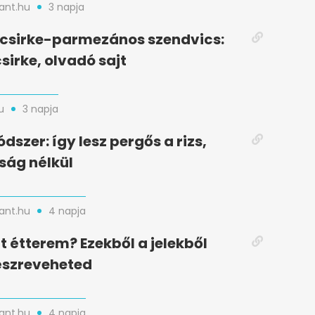
nt.hu
3 napja
t csirke-parmezános szendvics:
sirke, olvadó sajt
u
3 napja
dszer: így lesz pergős a rizs,
ság nélkül
nt.hu
4 napja
t étterem? Ezekből a jelekből
észreveheted
nt.hu
4 napja