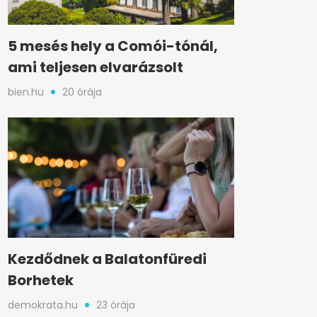
5 mesés hely a Comói-tónál,
ami teljesen elvarázsolt
bien.hu
20 órája
Kezdődnek a Balatonfüredi
Borhetek
demokrata.hu
23 órája