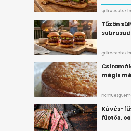
grillreceptek.h
Tűzön sül
sobrasad
grillreceptek.h
Csíramálé 
mégis mé
hamuesgyema
Kávés-fűs
füstös, c