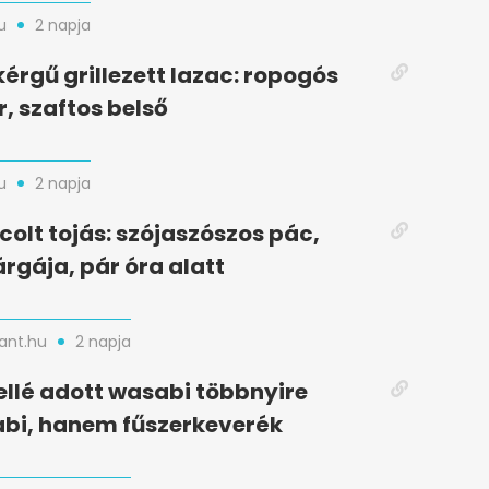
u
2 napja
kérgű grillezett lazac: ropogós
r, szaftos belső
u
2 napja
colt tojás: szójaszószos pác,
rgája, pár óra alatt
nt.hu
2 napja
ellé adott wasabi többnyire
bi, hanem fűszerkeverék