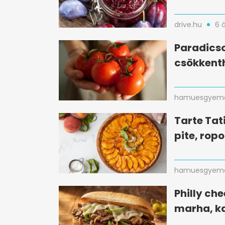
drive.hu
6 
Paradicso
csökkent
hamuesgyema
Tarte Tati
pite, ropo
hamuesgyema
Philly che
marha, k