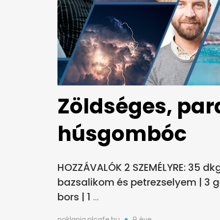
Zöldséges, pa
húsgombóc
HOZZÁVALÓK 2 SZEMÉLYRE: 35 dkg da
bazsalikom és petrezselyem | 3 g
bors | 1
noklapja.nlcafe.hu
9 éve