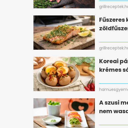
grillreceptek.h
Fűszeres 
zöldfűsze
grillreceptek.h
Koreai pá
krémes sá
hamuesgyema
A szusi m
nem wasa