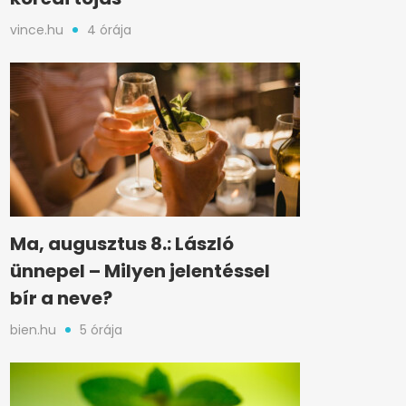
vince.hu
4 órája
Ma, augusztus 8.: László
ünnepel – Milyen jelentéssel
bír a neve?
bien.hu
5 órája