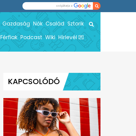
Gazdaság
Nők
Család
Sztorik
Férfiak
Podcast
Wiki
Hírlevél 💌
KAPCSOLÓDÓ