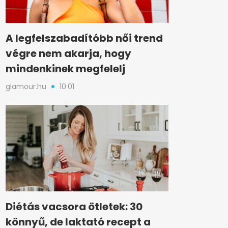
A legfelszabadítóbb női trend
végre nem akarja, hogy
mindenkinek megfelelj
glamour.hu
10:01
Diétás vacsora ötletek: 30
könnyű, de laktató recept a