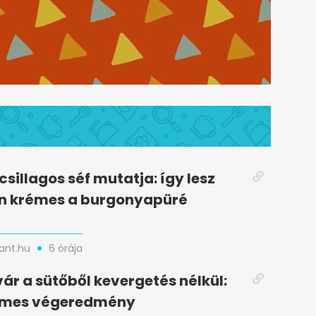
csillagos séf mutatja: így lesz
n krémes a burgonyapüré
nt.hu
6 órája
vár a sütőből kevergetés nélkül:
lymes végeredmény