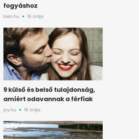
fogyáshoz
bien.hu
16 órája
9 külső és belső tulajdonság,
amiért odavannak a férfiak
joy.hu
16 órája