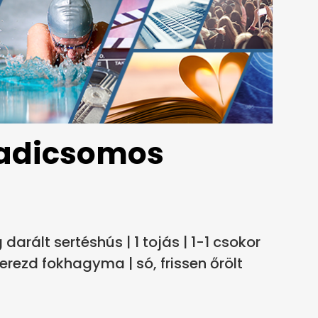
radicsomos
rált sertéshús | 1 tojás | 1-1 csokor
erezd fokhagyma | só, frissen őrölt