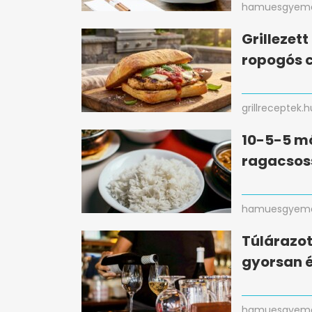
hamuesgyema
Grillezet
ropogós c
grillreceptek.h
10-5-5 mó
ragacsos
hamuesgyema
Túlárazot
gyorsan 
hamuesgyema