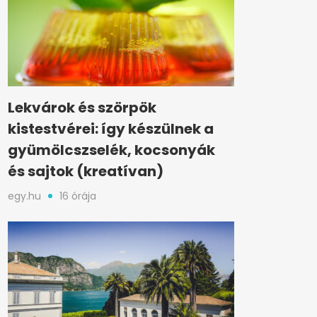
Lekvárok és szörpök
kistestvérei: így készülnek a
gyümölcszselék, kocsonyák
és sajtok (kreatívan)
egy.hu
16 órája