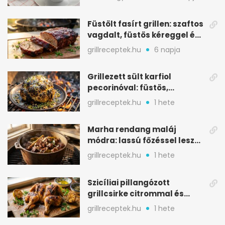
Füstölt fasírt grillen: szaftos
vagdalt, füstös kéreggel és
BBQ mázzal
grillreceptek.hu
6 napja
Grillezett sült karfiol
pecorinóval: füstös,
karamellizált nyári kedvenc
grillreceptek.hu
1 hete
Marha rendang maláj
módra: lassú főzéssel lesz
igazán szaftos
grillreceptek.hu
1 hete
Szicíliai pillangózott
grillcsirke citrommal és
oregánóval
grillreceptek.hu
1 hete