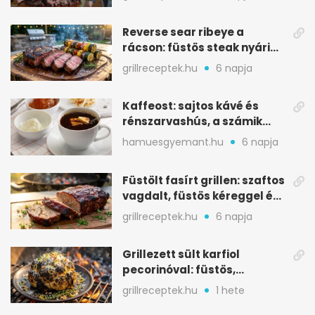
Reverse sear ribeye a
rácson: füstös steak nyári
tökkebabbal
grillreceptek.hu
6 napja
Kaffeost: sajtos kávé és
rénszarvashús, a számik
melegítő itala
hamuesgyemant.hu
6 napja
Füstölt fasírt grillen: szaftos
vagdalt, füstös kéreggel és
BBQ mázzal
grillreceptek.hu
6 napja
Grillezett sült karfiol
pecorinóval: füstös,
karamellizált nyári kedvenc
grillreceptek.hu
1 hete