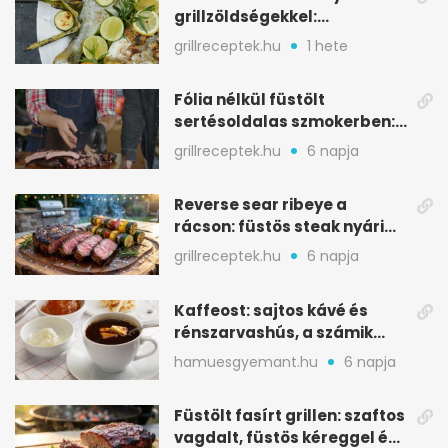
grillzöldségekkel:
mediterrán ízek a rostélyról
grillreceptek.hu
1 hete
Fólia nélkül füstölt
sertésoldalas szmokerben:
ropogós bark, 6 óra
grillreceptek.hu
6 napja
Reverse sear ribeye a
rácson: füstös steak nyári
tökkebabbal
grillreceptek.hu
6 napja
Kaffeost: sajtos kávé és
rénszarvashús, a számik
melegítő itala
hamuesgyemant.hu
6 napja
Füstölt fasírt grillen: szaftos
vagdalt, füstös kéreggel és