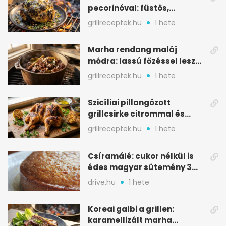
pecorinóval: füstös,
karamellizált nyári kedvenc
grillreceptek.hu
1 hete
Marha rendang maláj
módra: lassú főzéssel lesz
igazán szaftos
grillreceptek.hu
1 hete
Szicíliai pillangózott
grillcsirke citrommal és
oregánóval
grillreceptek.hu
1 hete
Csíramálé: cukor nélkül is
édes magyar sütemény 3
alapanyagból
drive.hu
1 hete
Koreai galbi a grillen:
karamellizált marha