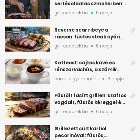
sertésoldalas szmokerben:
ropogós bark, 6 óra
grillreceptek.hu
6 napja
Reverse sear ribeye a
rácson: füstös steak nyári
tökkebabbal
grillreceptek.hu
6 napja
Kaffeost: sajtos kávé és
rénszarvashús, a számik
melegítő itala
hamuesgyemant.hu
6 napja
Füstölt fasírt grillen: szaftos
vagdalt, füstös kéreggel és
BBQ mázzal
grillreceptek.hu
6 napja
Grillezett sült karfiol
pecorinóval: füstös,