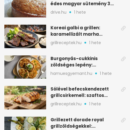
édes magyar sütemény 3
alapanyagból
drive.hu
1 hete
Koreai galbi a grillen:
karamellizált marha
rövidborda gyorsan
grillreceptek.hu
1 hete
Burgonyás-cukkinis
zöldséges lepény:
aranybarna, szaftos, hús
hamuesgyemant.hu
1 hete
nélkül is
Sólével befecskendezett
grillcsirkemell: szaftos
marad, nem szárad ki
grillreceptek.hu
1 hete
Grillezett dorade royal
grillzöldségekkel: