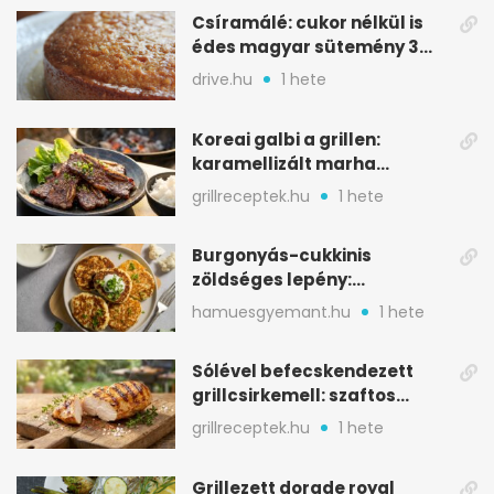
Csíramálé: cukor nélkül is
édes magyar sütemény 3
alapanyagból
drive.hu
1 hete
Koreai galbi a grillen:
karamellizált marha
rövidborda gyorsan
grillreceptek.hu
1 hete
Burgonyás-cukkinis
zöldséges lepény:
aranybarna, szaftos, hús
hamuesgyemant.hu
1 hete
nélkül is
Sólével befecskendezett
grillcsirkemell: szaftos
marad, nem szárad ki
grillreceptek.hu
1 hete
Grillezett dorade royal