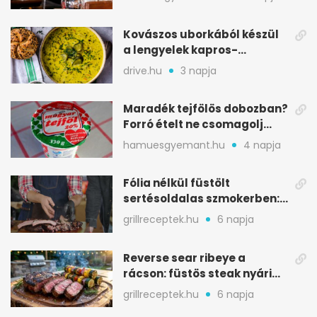
Kovászos uborkából készül
a lengyelek kapros-
savanykás levese
drive.hu
3 napja
Maradék tejfölös dobozban?
Forró ételt ne csomagolj
ilyen tégelybe
hamuesgyemant.hu
4 napja
Fólia nélkül füstölt
sertésoldalas szmokerben:
ropogós bark, 6 óra
grillreceptek.hu
6 napja
Reverse sear ribeye a
rácson: füstös steak nyári
tökkebabbal
grillreceptek.hu
6 napja