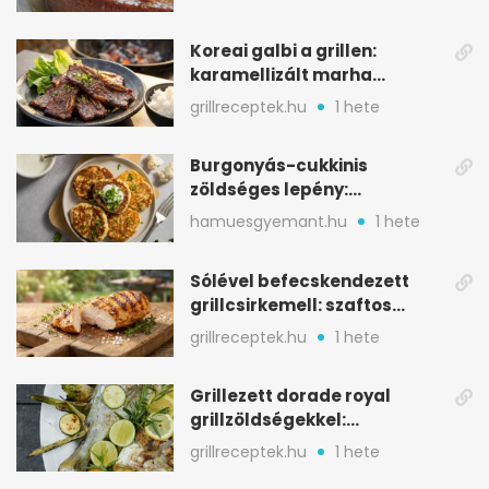
Koreai galbi a grillen:
karamellizált marha
rövidborda gyorsan
grillreceptek.hu
1 hete
Burgonyás-cukkinis
zöldséges lepény:
aranybarna, szaftos, hús
hamuesgyemant.hu
1 hete
nélkül is
Sólével befecskendezett
grillcsirkemell: szaftos
marad, nem szárad ki
grillreceptek.hu
1 hete
Grillezett dorade royal
grillzöldségekkel:
mediterrán ízek a rostélyról
grillreceptek.hu
1 hete