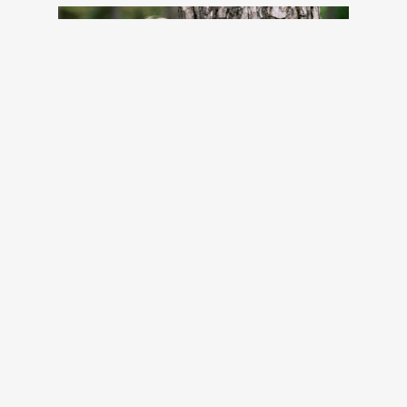
Így őrizheted meg a lelki békédet a
klímaszorongás korában
glamour.hu
2 órája