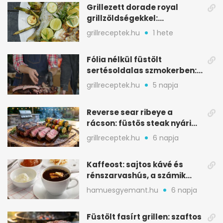
Grillezett dorade royal
grillzöldségekkel:
mediterrán ízek a rostélyról
grillreceptek.hu
1 hete
Fólia nélkül füstölt
sertésoldalas szmokerben:
ropogós bark, 6 óra
grillreceptek.hu
5 napja
Reverse sear ribeye a
rácson: füstös steak nyári
tökkebabbal
grillreceptek.hu
6 napja
Kaffeost: sajtos kávé és
rénszarvashús, a számik
melegítő itala
hamuesgyemant.hu
6 napja
Füstölt fasírt grillen: szaftos