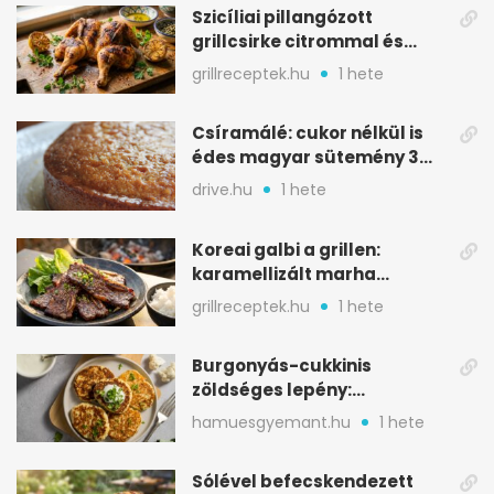
Szicíliai pillangózott
grillcsirke citrommal és
oregánóval
grillreceptek.hu
1 hete
Csíramálé: cukor nélkül is
édes magyar sütemény 3
alapanyagból
drive.hu
1 hete
Koreai galbi a grillen:
karamellizált marha
rövidborda gyorsan
grillreceptek.hu
1 hete
Burgonyás-cukkinis
zöldséges lepény:
aranybarna, szaftos, hús
hamuesgyemant.hu
1 hete
nélkül is
Sólével befecskendezett