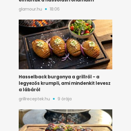
glamour.hu
18:06
Hasselback burgonya a grillről - a
legyezős krumpli, ami mindenkit levesz
a lábáról
grillreceptek.hu
9 órája