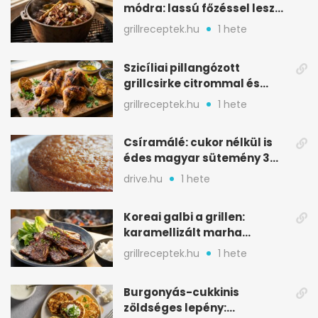
módra: lassú főzéssel lesz
igazán szaftos
grillreceptek.hu
1 hete
Szicíliai pillangózott
grillcsirke citrommal és
oregánóval
grillreceptek.hu
1 hete
Csíramálé: cukor nélkül is
édes magyar sütemény 3
alapanyagból
drive.hu
1 hete
Koreai galbi a grillen:
karamellizált marha
rövidborda gyorsan
grillreceptek.hu
1 hete
Burgonyás-cukkinis
zöldséges lepény: