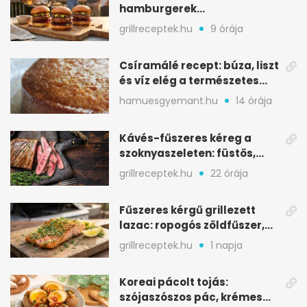
hamburgerek
sobrasadával: csípős-
grillreceptek.hu
9 órája
mézes falatkák
Csíramálé recept: búza, liszt
és víz elég a természetes
édességhez
hamuesgyemant.hu
14 órája
Kávés-fűszeres kéreg a
szoknyaszeleten: füstös,
csokoládés mélység
grillreceptek.hu
22 órája
Fűszeres kérgű grillezett
lazac: ropogós zöldfűszer,
szaftos belső
grillreceptek.hu
1 napja
Koreai pácolt tojás:
szójaszószos pác, krémes