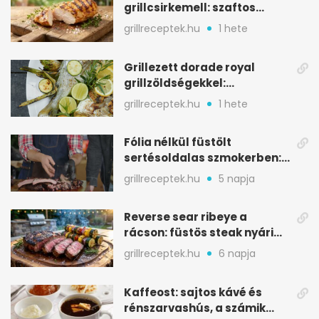
grillcsirkemell: szaftos
marad, nem szárad ki
grillreceptek.hu
1 hete
Grillezett dorade royal
grillzöldségekkel:
mediterrán ízek a rostélyról
grillreceptek.hu
1 hete
Fólia nélkül füstölt
sertésoldalas szmokerben:
ropogós bark, 6 óra
grillreceptek.hu
5 napja
Reverse sear ribeye a
rácson: füstös steak nyári
tökkebabbal
grillreceptek.hu
6 napja
Kaffeost: sajtos kávé és
rénszarvashús, a számik