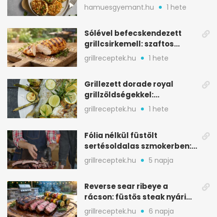
aranybarna, szaftos, hús
hamuesgyemant.hu
1 hete
nélkül is
Sólével befecskendezett
grillcsirkemell: szaftos
marad, nem szárad ki
grillreceptek.hu
1 hete
Grillezett dorade royal
grillzöldségekkel:
mediterrán ízek a rostélyról
grillreceptek.hu
1 hete
Fólia nélkül füstölt
sertésoldalas szmokerben:
ropogós bark, 6 óra
grillreceptek.hu
5 napja
Reverse sear ribeye a
rácson: füstös steak nyári
tökkebabbal
grillreceptek.hu
6 napja