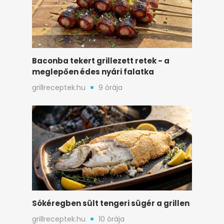
Baconba tekert grillezett retek - a
meglepően édes nyári falatka
grillreceptek.hu
9 órája
Sókéregben sült tengeri sügér a grillen
grillreceptek.hu
10 órája