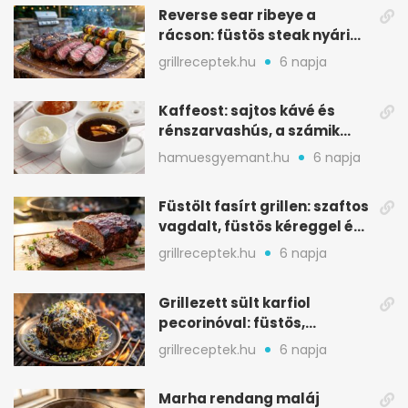
Reverse sear ribeye a
rácson: füstös steak nyári
tökkebabbal
grillreceptek.hu
6 napja
Kaffeost: sajtos kávé és
rénszarvashús, a számik
melegítő itala
hamuesgyemant.hu
6 napja
Füstölt fasírt grillen: szaftos
vagdalt, füstös kéreggel és
BBQ mázzal
grillreceptek.hu
6 napja
Grillezett sült karfiol
pecorinóval: füstös,
karamellizált nyári kedvenc
grillreceptek.hu
6 napja
Marha rendang maláj