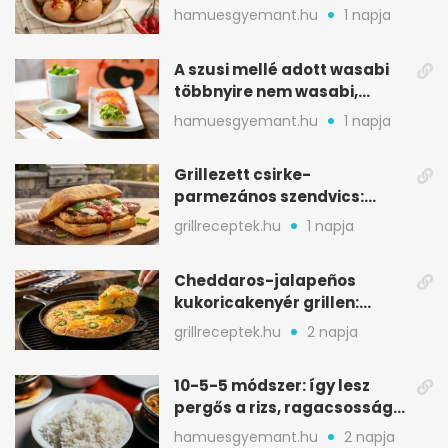
sárgája, pár óra alatt
hamuesgyemant.hu
1 napja
A szusi mellé adott wasabi
többnyire nem wasabi,
hanem fűszerkeverék
hamuesgyemant.hu
1 napja
Grillezett csirke-
parmezános szendvics:
ropogós csirke, olvadó sajt
grillreceptek.hu
1 napja
Cheddaros-jalapeños
kukoricakenyér grillen:
ropogós alj, puha belső
grillreceptek.hu
2 napja
10-5-5 módszer: így lesz
pergős a rizs, ragacsosság
nélkül
hamuesgyemant.hu
2 napja