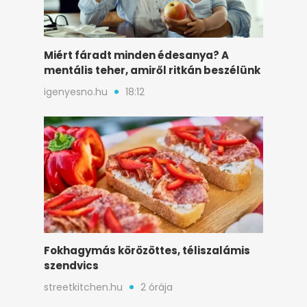
Miért fáradt minden édesanya? A
mentális teher, amiről ritkán beszélünk
igenyesno.hu
18:12
Fokhagymás körözöttes, téliszalámis
szendvics
streetkitchen.hu
2 órája