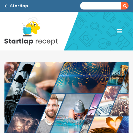
Startlap