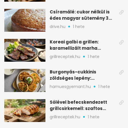
Csíramálé: cukor nélkül is
édes magyar sütemény 3
alapanyagból
drive.hu
1 hete
Koreai galbi a grillen:
karamellizált marha
rövidborda gyorsan
grillreceptek.hu
1 hete
Burgonyás-cukkinis
zöldséges lepény:
aranybarna, szaftos, hús
hamuesgyemant.hu
1 hete
nélkül is
Sólével befecskendezett
grillcsirkemell: szaftos
marad, nem szárad ki
grillreceptek.hu
1 hete