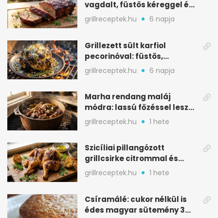
vagdalt, füstös kéreggel és
BBQ mázzal
grillreceptek.hu
6 napja
Grillezett sült karfiol
pecorinóval: füstös,
karamellizált nyári kedvenc
grillreceptek.hu
6 napja
Marha rendang maláj
módra: lassú főzéssel lesz
igazán szaftos
grillreceptek.hu
1 hete
Szicíliai pillangózott
grillcsirke citrommal és
oregánóval
grillreceptek.hu
1 hete
Csíramálé: cukor nélkül is
édes magyar sütemény 3