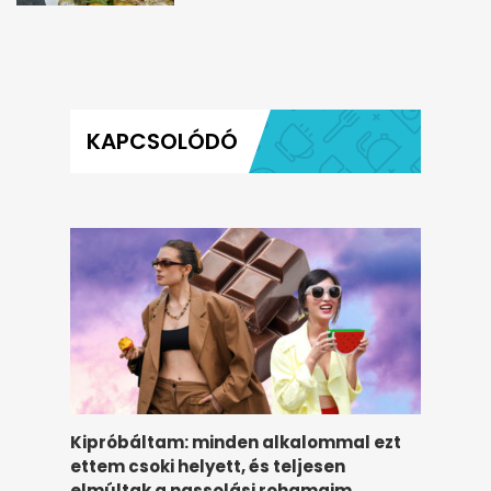
KAPCSOLÓDÓ
Kipróbáltam: minden alkalommal ezt
ettem csoki helyett, és teljesen
elmúltak a nassolási rohamaim