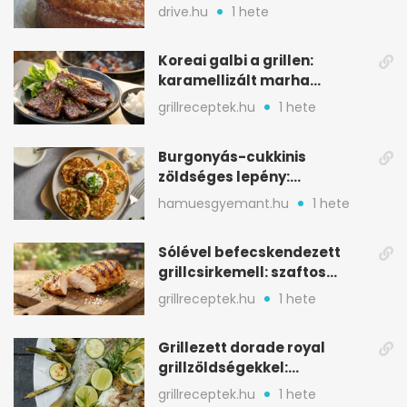
alapanyagból
drive.hu
1 hete
Koreai galbi a grillen:
karamellizált marha
rövidborda gyorsan
grillreceptek.hu
1 hete
Burgonyás-cukkinis
zöldséges lepény:
aranybarna, szaftos, hús
hamuesgyemant.hu
1 hete
nélkül is
Sólével befecskendezett
grillcsirkemell: szaftos
marad, nem szárad ki
grillreceptek.hu
1 hete
Grillezett dorade royal
grillzöldségekkel:
mediterrán ízek a rostélyról
grillreceptek.hu
1 hete