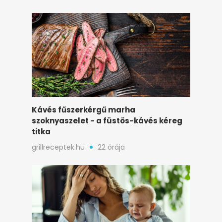
Kávés fűszerkérgű marha
szoknyaszelet - a füstös-kávés kéreg
titka
grillreceptek.hu
22 órája