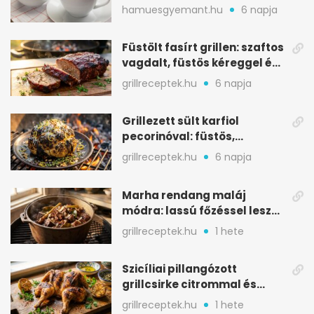
melegítő itala
hamuesgyemant.hu
6 napja
Füstölt fasírt grillen: szaftos
vagdalt, füstös kéreggel és
BBQ mázzal
grillreceptek.hu
6 napja
Grillezett sült karfiol
pecorinóval: füstös,
karamellizált nyári kedvenc
grillreceptek.hu
6 napja
Marha rendang maláj
módra: lassú főzéssel lesz
igazán szaftos
grillreceptek.hu
1 hete
Szicíliai pillangózott
grillcsirke citrommal és
oregánóval
grillreceptek.hu
1 hete