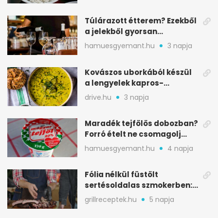
Túlárazott étterem? Ezekből
a jelekből gyorsan
észreveheted
hamuesgyemant.hu
3 napja
Kovászos uborkából készül
a lengyelek kapros-
savanykás levese
drive.hu
3 napja
Maradék tejfölös dobozban?
Forró ételt ne csomagolj
ilyen tégelybe
hamuesgyemant.hu
4 napja
Fólia nélkül füstölt
sertésoldalas szmokerben:
ropogós bark, 6 óra
grillreceptek.hu
5 napja