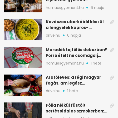
észreveheted
hamuesgyemant.hu
6 napja
Kovászos uborkából készül
a lengyelek kapros-
savanykás levese
drive.hu
6 napja
Maradék tejfölös dobozban?
Forró ételt ne csomagolj
ilyen tégelybe
hamuesgyemant.hu
1 hete
Aratóleves: a régi magyar
fogás, ami egész
csapatokat jóllakatott
drive.hu
1 hete
Fólia nélkül füstölt
sertésoldalas szmokerben:
ropogós bark, 6 óra