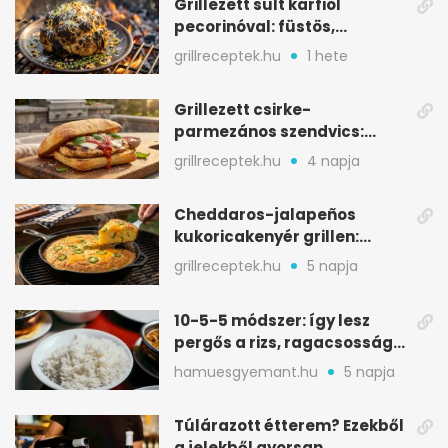
Grillezett sült karfiol
pecorinóval: füstös,
karamellizált nyári kedvenc
grillreceptek.hu
1 hete
Grillezett csirke-
parmezános szendvics:
ropogós csirke, olvadó sajt
grillreceptek.hu
4 napja
Cheddaros-jalapeños
kukoricakenyér grillen:
ropogós alj, puha belső
grillreceptek.hu
5 napja
10-5-5 módszer: így lesz
pergős a rizs, ragacsosság
nélkül
hamuesgyemant.hu
5 napja
Túlárazott étterem? Ezekből
a jelekből gyorsan