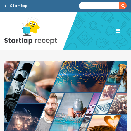
Startlap