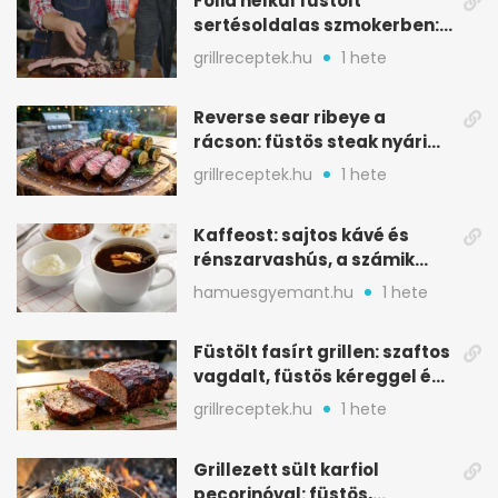
Fólia nélkül füstölt
sertésoldalas szmokerben:
ropogós bark, 6 óra
grillreceptek.hu
1 hete
Reverse sear ribeye a
rácson: füstös steak nyári
tökkebabbal
grillreceptek.hu
1 hete
Kaffeost: sajtos kávé és
rénszarvashús, a számik
melegítő itala
hamuesgyemant.hu
1 hete
Füstölt fasírt grillen: szaftos
vagdalt, füstös kéreggel és
BBQ mázzal
grillreceptek.hu
1 hete
Grillezett sült karfiol
pecorinóval: füstös,