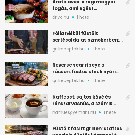
Aratóleves: a régi magyar
fogás, ami egész
csapatokat jóllakatott
drive.hu
1 hete
Fólia nélkül füstölt
sertésoldalas szmokerben:
ropogós bark, 6 óra
grillreceptek.hu
1 hete
Reverse sear ribeye a
rácson: füstös steak nyári
tökkebabbal
grillreceptek.hu
1 hete
Kaffeost: sajtos kávé és
rénszarvashús, a számik
melegítő itala
hamuesgyemant.hu
1 hete
Füstölt fasírt grillen: szaftos