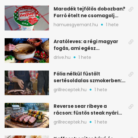
Maradék tejfölös dobozban?
Forró ételt ne csomagolj
ilyen tégelybe
hamuesgyemant.hu
1 hete
Aratóleves: a régi magyar
fogás, ami egész
csapatokat jóllakatott
drive.hu
1 hete
Fólia nélkül füstölt
sertésoldalas szmokerben:
ropogós bark, 6 óra
grillreceptek.hu
1 hete
Reverse sear ribeye a
rácson: füstös steak nyári
tökkebabbal
grillreceptek.hu
1 hete