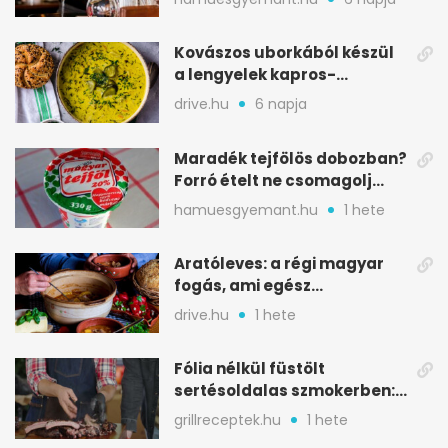
Kovászos uborkából készül
a lengyelek kapros-
savanykás levese
drive.hu
6 napja
Maradék tejfölös dobozban?
Forró ételt ne csomagolj
ilyen tégelybe
hamuesgyemant.hu
1 hete
Aratóleves: a régi magyar
fogás, ami egész
csapatokat jóllakatott
drive.hu
1 hete
Fólia nélkül füstölt
sertésoldalas szmokerben:
ropogós bark, 6 óra
grillreceptek.hu
1 hete