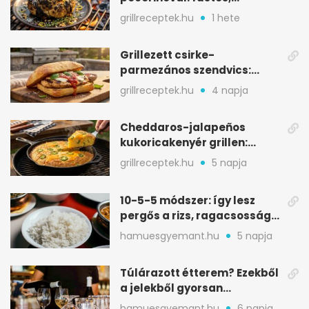
karamellizált nyári kedvenc
grillreceptek.hu
1 hete
Grillezett csirke-
parmezános szendvics:
ropogós csirke, olvadó sajt
grillreceptek.hu
4 napja
Cheddaros-jalapeños
kukoricakenyér grillen:
ropogós alj, puha belső
grillreceptek.hu
5 napja
10-5-5 módszer: így lesz
pergős a rizs, ragacsosság
nélkül
hamuesgyemant.hu
5 napja
Túlárazott étterem? Ezekből
a jelekből gyorsan
észreveheted
hamuesgyemant.hu
6 napja