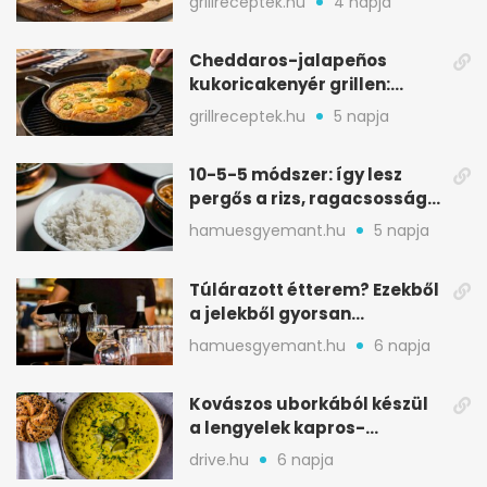
grillreceptek.hu
4 napja
Cheddaros-jalapeños
kukoricakenyér grillen:
ropogós alj, puha belső
grillreceptek.hu
5 napja
10-5-5 módszer: így lesz
pergős a rizs, ragacsosság
nélkül
hamuesgyemant.hu
5 napja
Túlárazott étterem? Ezekből
a jelekből gyorsan
észreveheted
hamuesgyemant.hu
6 napja
Kovászos uborkából készül
a lengyelek kapros-
savanykás levese
drive.hu
6 napja