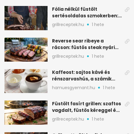
Fólia nélkül füstölt
sertésoldalas szmokerben:
ropogós bark, 6 óra
grillreceptek.hu
1 hete
Reverse sear ribeye a
rácson: füstös steak nyári
tökkebabbal
grillreceptek.hu
1 hete
Kaffeost: sajtos kávé és
rénszarvashús, a számik
melegítő itala
hamuesgyemant.hu
1 hete
Füstölt fasírt grillen: szaftos
vagdalt, füstös kéreggel és
BBQ mázzal
grillreceptek.hu
1 hete