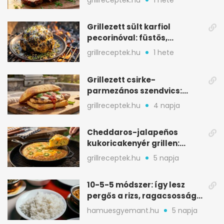
Grillezett sült karfiol
pecorinóval: füstös,
karamellizált nyári kedvenc
grillreceptek.hu
1 hete
Grillezett csirke-
parmezános szendvics:
ropogós csirke, olvadó sajt
grillreceptek.hu
4 napja
Cheddaros-jalapeños
kukoricakenyér grillen:
ropogós alj, puha belső
grillreceptek.hu
5 napja
10-5-5 módszer: így lesz
pergős a rizs, ragacsosság
nélkül
hamuesgyemant.hu
5 napja