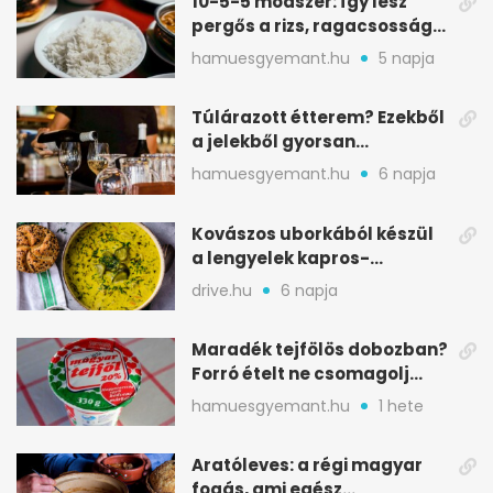
10-5-5 módszer: így lesz
pergős a rizs, ragacsosság
nélkül
hamuesgyemant.hu
5 napja
Túlárazott étterem? Ezekből
a jelekből gyorsan
észreveheted
hamuesgyemant.hu
6 napja
Kovászos uborkából készül
a lengyelek kapros-
savanykás levese
drive.hu
6 napja
Maradék tejfölös dobozban?
Forró ételt ne csomagolj
ilyen tégelybe
hamuesgyemant.hu
1 hete
Aratóleves: a régi magyar
fogás, ami egész