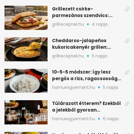
Grillezett csirke-
parmezános szendvics:
ropogós csirke, olvadó sajt
grillreceptek.hu
4 napja
Cheddaros-jalapeños
kukoricakenyér grillen:
ropogós alj, puha belső
grillreceptek.hu
5 napja
10-5-5 módszer: így lesz
pergős a rizs, ragacsosság
nélkül
hamuesgyemant.hu
5 napja
Túlárazott étterem? Ezekből
a jelekből gyorsan
észreveheted
hamuesgyemant.hu
6 napja