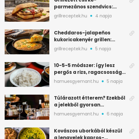
parmezános szendvics:
ropogós csirke, olvadó sajt
grillreceptek.hu
4 napja
Cheddaros-jalapeños
kukoricakenyér grillen:
ropogós alj, puha belső
grillreceptek.hu
5 napja
10-5-5 módszer: így lesz
pergős a rizs, ragacsosság
nélkül
hamuesgyemant.hu
5 napja
Túlárazott étterem? Ezekből
a jelekből gyorsan
észreveheted
hamuesgyemant.hu
6 napja
Kovászos uborkából készül
a lengyelek kapros-