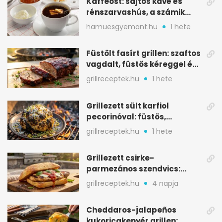
Kaffeost: sajtos kávé és
rénszarvashús, a számik
melegítő itala
hamuesgyemant.hu
1 hete
Füstölt fasírt grillen: szaftos
vagdalt, füstös kéreggel és
BBQ mázzal
grillreceptek.hu
1 hete
Grillezett sült karfiol
pecorinóval: füstös,
karamellizált nyári kedvenc
grillreceptek.hu
1 hete
Grillezett csirke-
parmezános szendvics:
ropogós csirke, olvadó sajt
grillreceptek.hu
4 napja
Cheddaros-jalapeños
kukoricakenyér grillen: