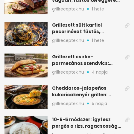
vagdalt, füstös kéreggel és
BBQ mázzal
grillreceptek.hu
1 hete
Grillezett sült karfiol
pecorinóval: füstös,
karamellizált nyári kedvenc
grillreceptek.hu
1 hete
Grillezett csirke-
parmezános szendvics:
ropogós csirke, olvadó sajt
grillreceptek.hu
4 napja
Cheddaros-jalapeños
kukoricakenyér grillen:
ropogós alj, puha belső
grillreceptek.hu
5 napja
10-5-5 módszer: így lesz
pergős a rizs, ragacsosság
nélkül