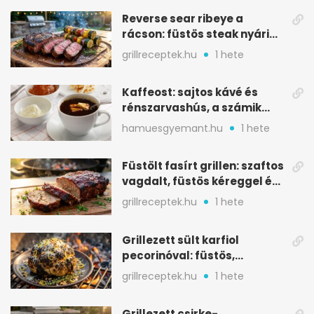
Reverse sear ribeye a
rácson: füstös steak nyári
tökkebabbal
grillreceptek.hu
1 hete
Kaffeost: sajtos kávé és
rénszarvashús, a számik
melegítő itala
hamuesgyemant.hu
1 hete
Füstölt fasírt grillen: szaftos
vagdalt, füstös kéreggel és
BBQ mázzal
grillreceptek.hu
1 hete
Grillezett sült karfiol
pecorinóval: füstös,
karamellizált nyári kedvenc
grillreceptek.hu
1 hete
Grillezett csirke-