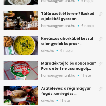
hamuesgyemant.hu
5 napja
Túlárazott étterem? Ezekből
a jelekből gyorsan
észreveheted
hamuesgyemant.hu
6 napja
Kovászos uborkából készül
a lengyelek kapros-
savanykás levese
drive.hu
6 napja
Maradék tejfölös dobozban?
Forró ételt ne csomagolj
ilyen tégelybe
hamuesgyemant.hu
1 hete
Aratóleves: a régi magyar
fogás, ami egész
csapatokat jóllakatott
drive.hu
1 hete