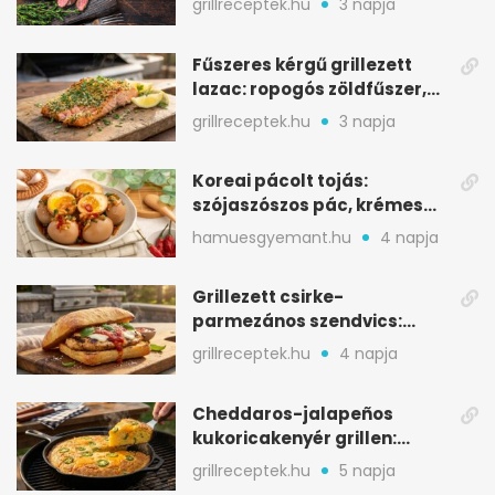
grillreceptek.hu
3 napja
Fűszeres kérgű grillezett
lazac: ropogós zöldfűszer,
szaftos belső
grillreceptek.hu
3 napja
Koreai pácolt tojás:
szójaszószos pác, krémes
sárgája, pár óra alatt
hamuesgyemant.hu
4 napja
Grillezett csirke-
parmezános szendvics:
ropogós csirke, olvadó sajt
grillreceptek.hu
4 napja
Cheddaros-jalapeños
kukoricakenyér grillen:
ropogós alj, puha belső
grillreceptek.hu
5 napja