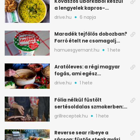
Kovászos uborkából készül
a lengyelek kapros-
savanykás levese
drive.hu
6 napja
Maradék tejfölös dobozban?
Forró ételt ne csomagolj
ilyen tégelybe
hamuesgyemant.hu
1 hete
Aratóleves: a régi magyar
fogás, ami egész
csapatokat jóllakatott
drive.hu
1 hete
Fólia nélkül füstölt
sertésoldalas szmokerben:
ropogós bark, 6 óra
grillreceptek.hu
1 hete
Reverse sear ribeye a
rácson: füstös steak nyári