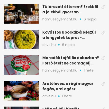
Túlárazott étterem? Ezekből
a jelekből gyorsan
észreveheted
hamuesgyemant.hu
6 napja
Kovászos uborkából készül
a lengyelek kapros-
savanykás levese
drive.hu
6 napja
Maradék tejfölös dobozban?
Forró ételt ne csomagolj
ilyen tégelybe
hamuesgyemant.hu
1 hete
Aratóleves: a régi magyar
fogás, ami egész
csapatokat jóllakatott
drive.hu
1 hete