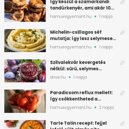
Így készül a szamarkandi
tandúrkenyér, ami akár 10
napig is eláll
hamuesgyemant.hu
1 napja
Michelin-csillagos séf
mutatja: így lesz selymesen
krémes a burgonyapüré
hamuesgyemant.hu
1 napja
Szilvalekvár kevergetés
nélkül: sűrű, selymes
változat a sütőből
drive.hu
1 napja
Paradicsom reflux mellett:
így csökkentheted a
gyomorégést
hamuesgyemant.hu
2 napja
Tarte Tatin recept: fejjel