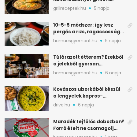
ropogós alj, puha belső
grillreceptek.hu
5 napja
10-5-5 módszer: így lesz
pergős a rizs, ragacsosság
nélkül
hamuesgyemant.hu
5 napja
Túlárazott étterem? Ezekből
a jelekből gyorsan
észreveheted
hamuesgyemant.hu
6 napja
Kovászos uborkából készül
a lengyelek kapros-
savanykás levese
drive.hu
6 napja
Maradék tejfölös dobozban?
Forró ételt ne csomagolj
ilyen tégelybe