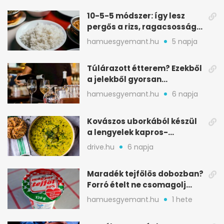
10-5-5 módszer: így lesz
pergős a rizs, ragacsosság
nélkül
hamuesgyemant.hu
5 napja
Túlárazott étterem? Ezekből
a jelekből gyorsan
észreveheted
hamuesgyemant.hu
6 napja
Kovászos uborkából készül
a lengyelek kapros-
savanykás levese
drive.hu
6 napja
Maradék tejfölös dobozban?
Forró ételt ne csomagolj
ilyen tégelybe
hamuesgyemant.hu
1 hete