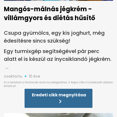
Mangós-málnás jégkrém -
villámgyors és diétás hűsítő
Csupa gyümölcs, egy kis joghurt, még
édesítésre sincs szükség!
Egy turmixgép segítségével pár perc
alatt el is készül az ínycsiklandó jégkrém.
cookta.hu
10 éve
Eredeti cikk megnyitása