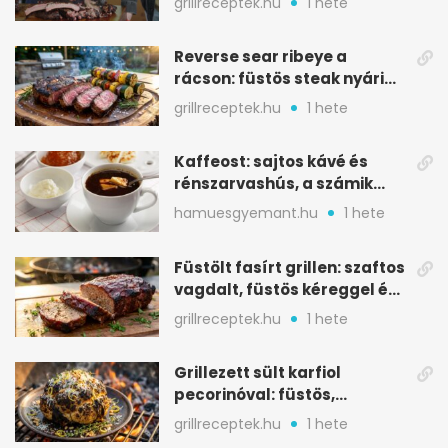
grillreceptek.hu
1 hete
Reverse sear ribeye a
rácson: füstös steak nyári
tökkebabbal
grillreceptek.hu
1 hete
Kaffeost: sajtos kávé és
rénszarvashús, a számik
melegítő itala
hamuesgyemant.hu
1 hete
Füstölt fasírt grillen: szaftos
vagdalt, füstös kéreggel és
BBQ mázzal
grillreceptek.hu
1 hete
Grillezett sült karfiol
pecorinóval: füstös,
karamellizált nyári kedvenc
grillreceptek.hu
1 hete