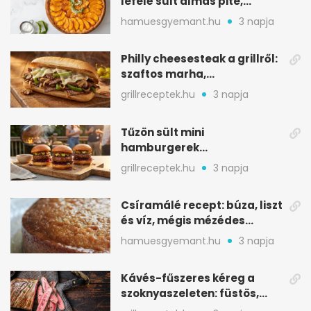
lefelé sült almás pite,
ropogós aljjal
hamuesgyemant.hu
3 napja
Philly cheesesteak a grillről:
szaftos marha,
karamellizált hagyma
grillreceptek.hu
3 napja
Tűzön sült mini
hamburgerek
sobrasadával: csípős-
grillreceptek.hu
3 napja
mézes falatkák
Csíramálé recept: búza, liszt
és víz, mégis mézédes
sütemény
hamuesgyemant.hu
3 napja
Kávés-fűszeres kéreg a
szoknyaszeleten: füstös,
csokoládés mélység