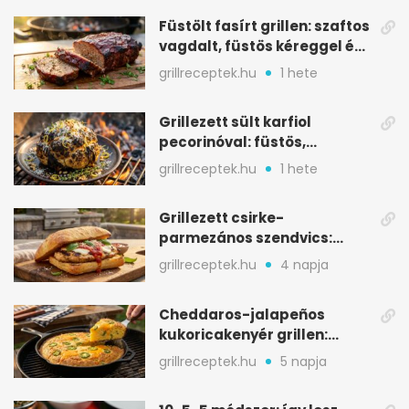
Füstölt fasírt grillen: szaftos
vagdalt, füstös kéreggel és
BBQ mázzal
grillreceptek.hu
1 hete
Grillezett sült karfiol
pecorinóval: füstös,
karamellizált nyári kedvenc
grillreceptek.hu
1 hete
Grillezett csirke-
parmezános szendvics:
ropogós csirke, olvadó sajt
grillreceptek.hu
4 napja
Cheddaros-jalapeños
kukoricakenyér grillen:
ropogós alj, puha belső
grillreceptek.hu
5 napja