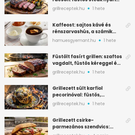
tökkebabbal
grillreceptek.hu
1 hete
Kaffeost: sajtos kávé és
rénszarvashús, a számik
melegítő itala
hamuesgyemant.hu
1 hete
Füstölt fasírt grillen: szaftos
vagdalt, füstös kéreggel és
BBQ mázzal
grillreceptek.hu
1 hete
Grillezett sült karfiol
pecorinóval: füstös,
karamellizált nyári kedvenc
grillreceptek.hu
1 hete
Grillezett csirke-
parmezános szendvics:
ropogós csirke, olvadó sajt