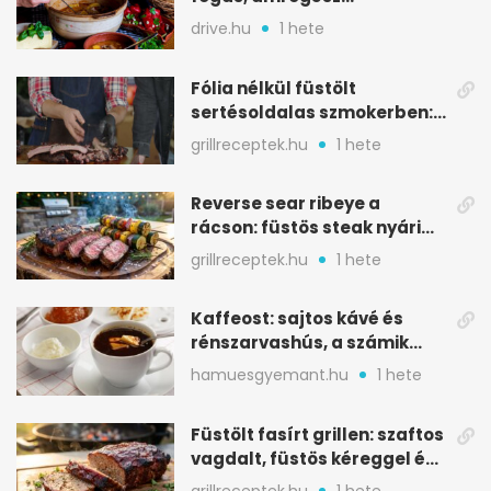
csapatokat jóllakatott
drive.hu
1 hete
Fólia nélkül füstölt
sertésoldalas szmokerben:
ropogós bark, 6 óra
grillreceptek.hu
1 hete
Reverse sear ribeye a
rácson: füstös steak nyári
tökkebabbal
grillreceptek.hu
1 hete
Kaffeost: sajtos kávé és
rénszarvashús, a számik
melegítő itala
hamuesgyemant.hu
1 hete
Füstölt fasírt grillen: szaftos
vagdalt, füstös kéreggel és
BBQ mázzal
grillreceptek.hu
1 hete