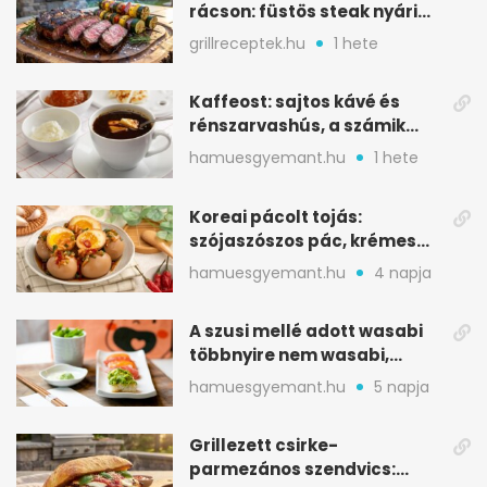
rácson: füstös steak nyári
tökkebabbal
grillreceptek.hu
1 hete
Kaffeost: sajtos kávé és
rénszarvashús, a számik
melegítő itala
hamuesgyemant.hu
1 hete
Koreai pácolt tojás:
szójaszószos pác, krémes
sárgája, pár óra alatt
hamuesgyemant.hu
4 napja
A szusi mellé adott wasabi
többnyire nem wasabi,
hanem fűszerkeverék
hamuesgyemant.hu
5 napja
Grillezett csirke-
parmezános szendvics: