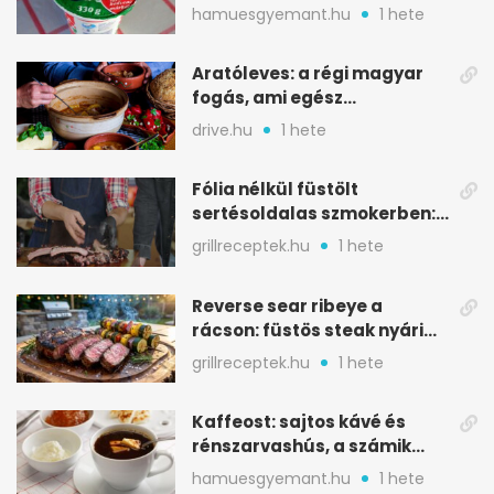
ilyen tégelybe
hamuesgyemant.hu
1 hete
Aratóleves: a régi magyar
fogás, ami egész
csapatokat jóllakatott
drive.hu
1 hete
Fólia nélkül füstölt
sertésoldalas szmokerben:
ropogós bark, 6 óra
grillreceptek.hu
1 hete
Reverse sear ribeye a
rácson: füstös steak nyári
tökkebabbal
grillreceptek.hu
1 hete
Kaffeost: sajtos kávé és
rénszarvashús, a számik
melegítő itala
hamuesgyemant.hu
1 hete