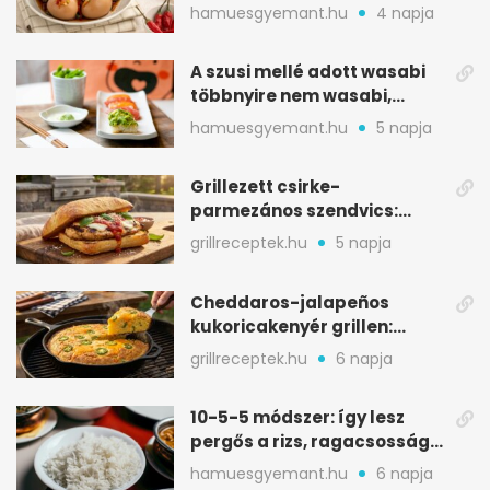
sárgája, pár óra alatt
hamuesgyemant.hu
4 napja
A szusi mellé adott wasabi
többnyire nem wasabi,
hanem fűszerkeverék
hamuesgyemant.hu
5 napja
Grillezett csirke-
parmezános szendvics:
ropogós csirke, olvadó sajt
grillreceptek.hu
5 napja
Cheddaros-jalapeños
kukoricakenyér grillen:
ropogós alj, puha belső
grillreceptek.hu
6 napja
10-5-5 módszer: így lesz
pergős a rizs, ragacsosság
nélkül
hamuesgyemant.hu
6 napja