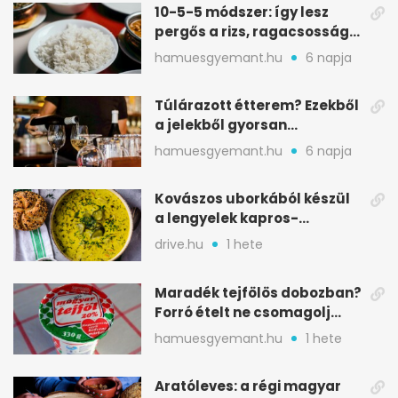
10-5-5 módszer: így lesz
pergős a rizs, ragacsosság
nélkül
hamuesgyemant.hu
6 napja
Túlárazott étterem? Ezekből
a jelekből gyorsan
észreveheted
hamuesgyemant.hu
6 napja
Kovászos uborkából készül
a lengyelek kapros-
savanykás levese
drive.hu
1 hete
Maradék tejfölös dobozban?
Forró ételt ne csomagolj
ilyen tégelybe
hamuesgyemant.hu
1 hete
Aratóleves: a régi magyar