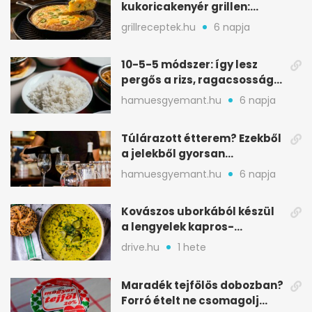
kukoricakenyér grillen:
ropogós alj, puha belső
grillreceptek.hu
6 napja
10-5-5 módszer: így lesz
pergős a rizs, ragacsosság
nélkül
hamuesgyemant.hu
6 napja
Túlárazott étterem? Ezekből
a jelekből gyorsan
észreveheted
hamuesgyemant.hu
6 napja
Kovászos uborkából készül
a lengyelek kapros-
savanykás levese
drive.hu
1 hete
Maradék tejfölös dobozban?
Forró ételt ne csomagolj