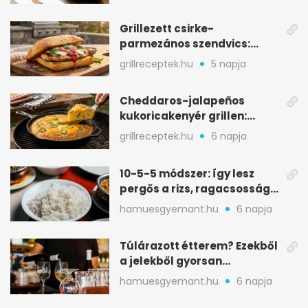
Grillezett csirke-
parmezános szendvics:
ropogós csirke, olvadó sajt
grillreceptek.hu
5 napja
Cheddaros-jalapeños
kukoricakenyér grillen:
ropogós alj, puha belső
grillreceptek.hu
6 napja
10-5-5 módszer: így lesz
pergős a rizs, ragacsosság
nélkül
hamuesgyemant.hu
6 napja
Túlárazott étterem? Ezekből
a jelekből gyorsan
észreveheted
hamuesgyemant.hu
6 napja