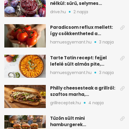
nélkül: sűrű, selymes
változat a sütőből
drive.hu
2 napja
Paradicsom reflux mellett:
így csökkentheted a
gyomorégést
hamuesgyemant.hu
3 napja
Tarte Tatin recept: fejjel
lefelé sült almás pite,
ropogós aljjal
hamuesgyemant.hu
3 napja
Philly cheesesteak a grillről:
szaftos marha,
karamellizált hagyma
grillreceptek.hu
4 napja
Tűzön sült mini
hamburgerek