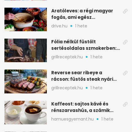
Aratóleves: a régi magyar
fogás, ami egész
csapatokat jóllakatott
drive.hu
1 hete
Fólia nélkül füstölt
sertésoldalas szmokerben:
ropogós bark, 6 óra
grillreceptek.hu
1 hete
Reverse sear ribeye a
rácson: füstös steak nyári
tökkebabbal
grillreceptek.hu
1 hete
Kaffeost: sajtos kávé és
rénszarvashús, a számik
melegítő itala
hamuesgyemant.hu
1 hete