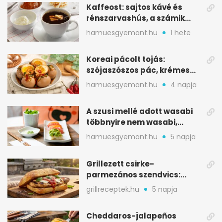
Kaffeost: sajtos kávé és
rénszarvashús, a számik
melegítő itala
hamuesgyemant.hu
1 hete
Koreai pácolt tojás:
szójaszószos pác, krémes
sárgája, pár óra alatt
hamuesgyemant.hu
4 napja
A szusi mellé adott wasabi
többnyire nem wasabi,
hanem fűszerkeverék
hamuesgyemant.hu
5 napja
Grillezett csirke-
parmezános szendvics:
ropogós csirke, olvadó sajt
grillreceptek.hu
5 napja
Cheddaros-jalapeños