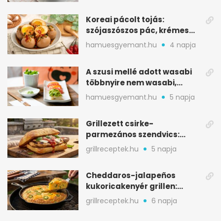
Koreai pácolt tojás:
szójaszószos pác, krémes
sárgája, pár óra alatt
hamuesgyemant.hu
4 napja
A szusi mellé adott wasabi
többnyire nem wasabi,
hanem fűszerkeverék
hamuesgyemant.hu
5 napja
Grillezett csirke-
parmezános szendvics:
ropogós csirke, olvadó sajt
grillreceptek.hu
5 napja
Cheddaros-jalapeños
kukoricakenyér grillen:
ropogós alj, puha belső
grillreceptek.hu
6 napja