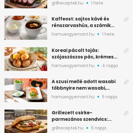
tökkebabbal
grillreceptek.hu
1 hete
Kaffeost: sajtos kávé és
rénszarvashús, a számik
melegítő itala
hamuesgyemant.hu
1 hete
Koreai pácolt tojás:
szójaszószos pác, krémes
sárgája, pár óra alatt
hamuesgyemant.hu
4 napja
A szusi mellé adott wasabi
többnyire nem wasabi,
hanem fűszerkeverék
hamuesgyemant.hu
5 napja
Grillezett csirke-
parmezános szendvics:
ropogós csirke, olvadó sajt
grillreceptek.hu
5 napja