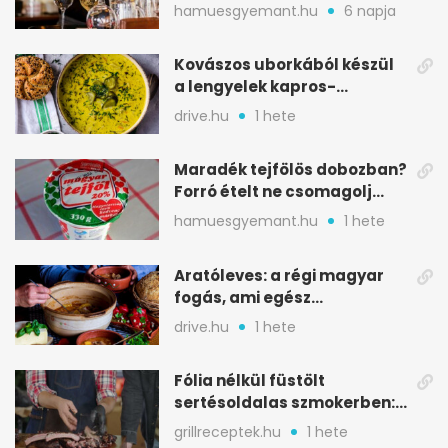
észreveheted
hamuesgyemant.hu
6 napja
Kovászos uborkából készül
a lengyelek kapros-
savanykás levese
drive.hu
1 hete
Maradék tejfölös dobozban?
Forró ételt ne csomagolj
ilyen tégelybe
hamuesgyemant.hu
1 hete
Aratóleves: a régi magyar
fogás, ami egész
csapatokat jóllakatott
drive.hu
1 hete
Fólia nélkül füstölt
sertésoldalas szmokerben:
ropogós bark, 6 óra
grillreceptek.hu
1 hete