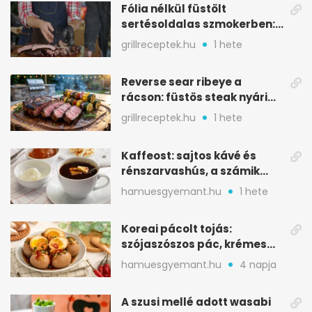
Fólia nélkül füstölt
sertésoldalas szmokerben:
ropogós bark, 6 óra
grillreceptek.hu
1 hete
Reverse sear ribeye a
rácson: füstös steak nyári
tökkebabbal
grillreceptek.hu
1 hete
Kaffeost: sajtos kávé és
rénszarvashús, a számik
melegítő itala
hamuesgyemant.hu
1 hete
Koreai pácolt tojás:
szójaszószos pác, krémes
sárgája, pár óra alatt
hamuesgyemant.hu
4 napja
A szusi mellé adott wasabi