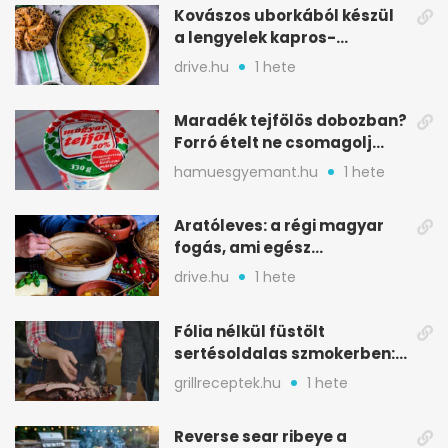
Kovászos uborkából készül
a lengyelek kapros-
savanykás levese
drive.hu
1 hete
Maradék tejfölös dobozban?
Forró ételt ne csomagolj
ilyen tégelybe
hamuesgyemant.hu
1 hete
Aratóleves: a régi magyar
fogás, ami egész
csapatokat jóllakatott
drive.hu
1 hete
Fólia nélkül füstölt
sertésoldalas szmokerben:
ropogós bark, 6 óra
grillreceptek.hu
1 hete
Reverse sear ribeye a