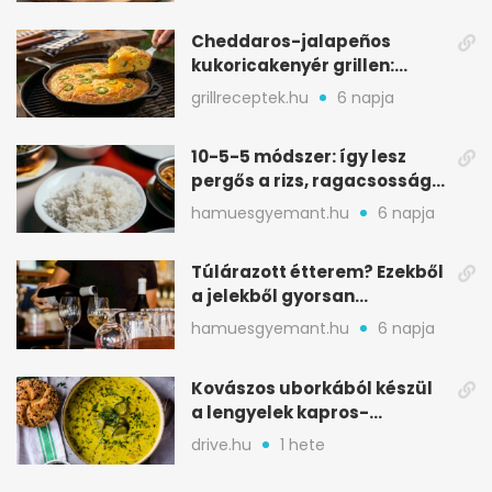
Cheddaros-jalapeños
kukoricakenyér grillen:
ropogós alj, puha belső
grillreceptek.hu
6 napja
10-5-5 módszer: így lesz
pergős a rizs, ragacsosság
nélkül
hamuesgyemant.hu
6 napja
Túlárazott étterem? Ezekből
a jelekből gyorsan
észreveheted
hamuesgyemant.hu
6 napja
Kovászos uborkából készül
a lengyelek kapros-
savanykás levese
drive.hu
1 hete