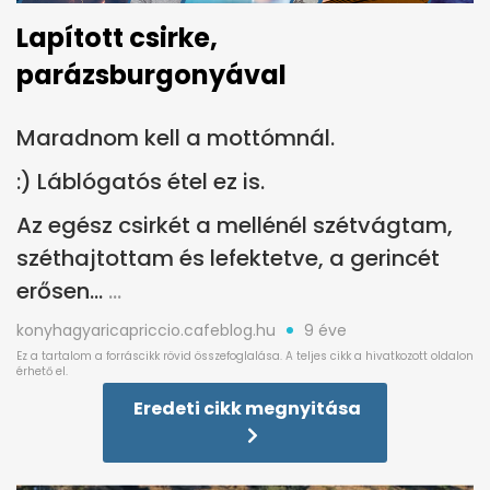
Lapított csirke,
parázsburgonyával
Maradnom kell a mottómnál.
:) Láblógatós étel ez is.
Az egész csirkét a mellénél szétvágtam,
széthajtottam és lefektetve, a gerincét
erősen...
konyhagyaricapriccio.cafeblog.hu
9 éve
Eredeti cikk megnyitása