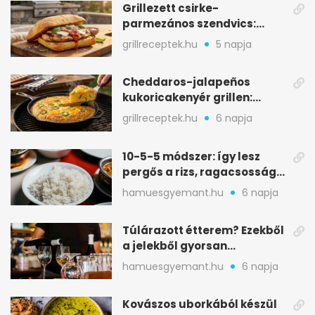
Grillezett csirke-
parmezános szendvics:
ropogós csirke, olvadó sajt
grillreceptek.hu
5 napja
Cheddaros-jalapeños
kukoricakenyér grillen:
ropogós alj, puha belső
grillreceptek.hu
6 napja
10-5-5 módszer: így lesz
pergős a rizs, ragacsosság
nélkül
hamuesgyemant.hu
6 napja
Túlárazott étterem? Ezekből
a jelekből gyorsan
észreveheted
hamuesgyemant.hu
6 napja
Kovászos uborkából készül