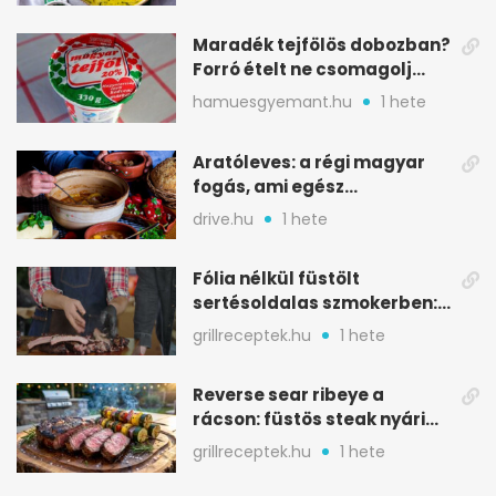
Maradék tejfölös dobozban?
Forró ételt ne csomagolj
ilyen tégelybe
hamuesgyemant.hu
1 hete
Aratóleves: a régi magyar
fogás, ami egész
csapatokat jóllakatott
drive.hu
1 hete
Fólia nélkül füstölt
sertésoldalas szmokerben:
ropogós bark, 6 óra
grillreceptek.hu
1 hete
Reverse sear ribeye a
rácson: füstös steak nyári
tökkebabbal
grillreceptek.hu
1 hete