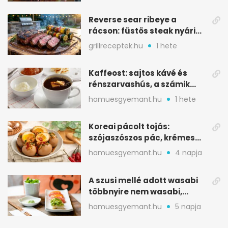
Reverse sear ribeye a
rácson: füstös steak nyári
tökkebabbal
grillreceptek.hu
1 hete
Kaffeost: sajtos kávé és
rénszarvashús, a számik
melegítő itala
hamuesgyemant.hu
1 hete
Koreai pácolt tojás:
szójaszószos pác, krémes
sárgája, pár óra alatt
hamuesgyemant.hu
4 napja
A szusi mellé adott wasabi
többnyire nem wasabi,
hanem fűszerkeverék
hamuesgyemant.hu
5 napja