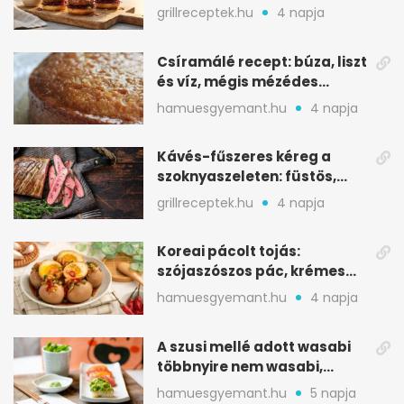
sobrasadával: csípős-
grillreceptek.hu
4 napja
mézes falatkák
Csíramálé recept: búza, liszt
és víz, mégis mézédes
sütemény
hamuesgyemant.hu
4 napja
Kávés-fűszeres kéreg a
szoknyaszeleten: füstös,
csokoládés mélység
grillreceptek.hu
4 napja
Koreai pácolt tojás:
szójaszószos pác, krémes
sárgája, pár óra alatt
hamuesgyemant.hu
4 napja
A szusi mellé adott wasabi
többnyire nem wasabi,
hanem fűszerkeverék
hamuesgyemant.hu
5 napja