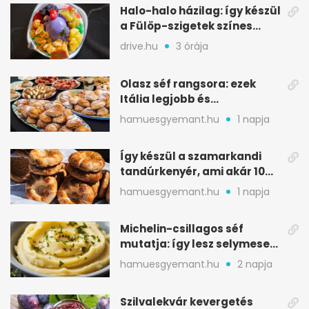
Halo-halo házilag: így készül
a Fülöp-szigetek színes
jégdesszertje
drive.hu
3 órája
Olasz séf rangsora: ezek
Itália legjobb és
leggyengébb desszertjei
hamuesgyemant.hu
1 napja
Így készül a szamarkandi
tandúrkenyér, ami akár 10
napig is eláll
hamuesgyemant.hu
1 napja
Michelin-csillagos séf
mutatja: így lesz selymesen
krémes a burgonyapüré
hamuesgyemant.hu
2 napja
Szilvalekvár kevergetés