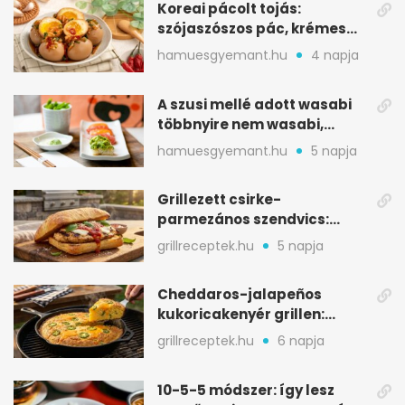
Koreai pácolt tojás:
szójaszószos pác, krémes
sárgája, pár óra alatt
hamuesgyemant.hu
4 napja
A szusi mellé adott wasabi
többnyire nem wasabi,
hanem fűszerkeverék
hamuesgyemant.hu
5 napja
Grillezett csirke-
parmezános szendvics:
ropogós csirke, olvadó sajt
grillreceptek.hu
5 napja
Cheddaros-jalapeños
kukoricakenyér grillen:
ropogós alj, puha belső
grillreceptek.hu
6 napja
10-5-5 módszer: így lesz