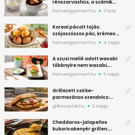
rénszarvashús, a számik
melegítő itala
hamuesgyemant.hu
1 hete
Koreai pácolt tojás:
szójaszószos pác, krémes
sárgája, pár óra alatt
hamuesgyemant.hu
4 napja
A szusi mellé adott wasabi
többnyire nem wasabi,
hanem fűszerkeverék
hamuesgyemant.hu
5 napja
Grillezett csirke-
parmezános szendvics:
ropogós csirke, olvadó sajt
grillreceptek.hu
5 napja
Cheddaros-jalapeños
kukoricakenyér grillen: