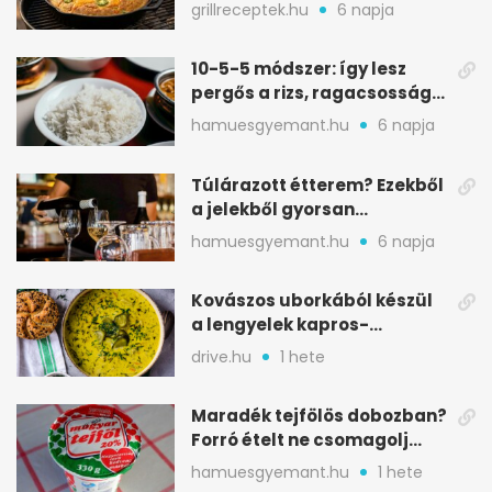
ropogós alj, puha belső
grillreceptek.hu
6 napja
10-5-5 módszer: így lesz
pergős a rizs, ragacsosság
nélkül
hamuesgyemant.hu
6 napja
Túlárazott étterem? Ezekből
a jelekből gyorsan
észreveheted
hamuesgyemant.hu
6 napja
Kovászos uborkából készül
a lengyelek kapros-
savanykás levese
drive.hu
1 hete
Maradék tejfölös dobozban?
Forró ételt ne csomagolj
ilyen tégelybe
hamuesgyemant.hu
1 hete