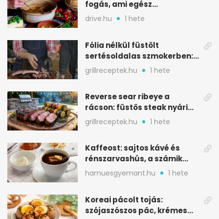
fogás, ami egész
csapatokat jóllakatott
drive.hu
1 hete
Fólia nélkül füstölt
sertésoldalas szmokerben:
ropogós bark, 6 óra
grillreceptek.hu
1 hete
Reverse sear ribeye a
rácson: füstös steak nyári
tökkebabbal
grillreceptek.hu
1 hete
Kaffeost: sajtos kávé és
rénszarvashús, a számik
melegítő itala
hamuesgyemant.hu
1 hete
Koreai pácolt tojás:
szójaszószos pác, krémes