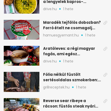
a lengyelek kapros-
savanykás levese
drive.hu
1 hete
Maradék tejfölös dobozban?
Forró ételt ne csomagolj
ilyen tégelybe
hamuesgyemant.hu
1 hete
Aratóleves: a régi magyar
fogás, ami egész
csapatokat jóllakatott
drive.hu
1 hete
Fólia nélkül füstölt
sertésoldalas szmokerben:
ropogós bark, 6 óra
grillreceptek.hu
1 hete
Reverse sear ribeye a
rácson: füstös steak nyári