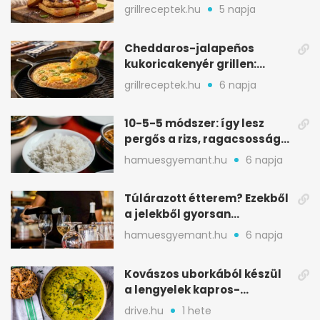
ropogós csirke, olvadó sajt
grillreceptek.hu
5 napja
Cheddaros-jalapeños
kukoricakenyér grillen:
ropogós alj, puha belső
grillreceptek.hu
6 napja
10-5-5 módszer: így lesz
pergős a rizs, ragacsosság
nélkül
hamuesgyemant.hu
6 napja
Túlárazott étterem? Ezekből
a jelekből gyorsan
észreveheted
hamuesgyemant.hu
6 napja
Kovászos uborkából készül
a lengyelek kapros-
savanykás levese
drive.hu
1 hete