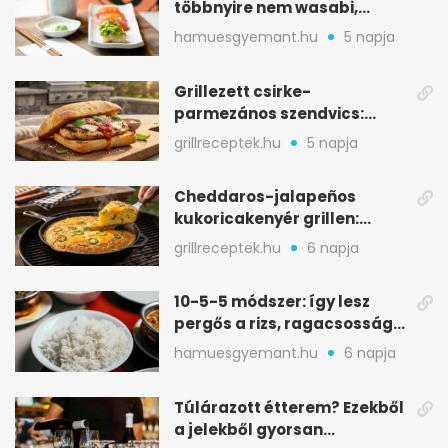
többnyire nem wasabi,
hanem fűszerkeverék
hamuesgyemant.hu
5 napja
Grillezett csirke-
parmezános szendvics:
ropogós csirke, olvadó sajt
grillreceptek.hu
5 napja
Cheddaros-jalapeños
kukoricakenyér grillen:
ropogós alj, puha belső
grillreceptek.hu
6 napja
10-5-5 módszer: így lesz
pergős a rizs, ragacsosság
nélkül
hamuesgyemant.hu
6 napja
Túlárazott étterem? Ezekből
a jelekből gyorsan