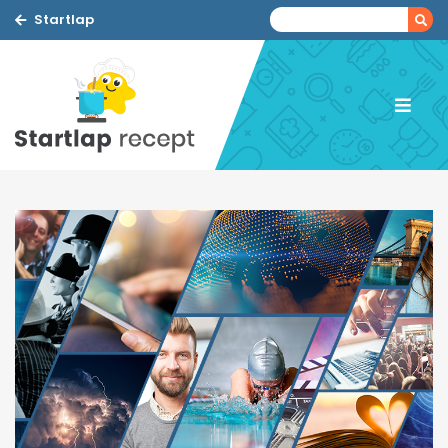
Startlap