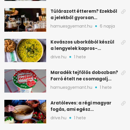
Túlárazott étterem? Ezekből
a jelekből gyorsan
észreveheted
hamuesgyemant.hu
6 napja
Kovászos uborkából készül
a lengyelek kapros-
savanykás levese
drive.hu
1 hete
Maradék tejfölös dobozban?
Forró ételt ne csomagolj
ilyen tégelybe
hamuesgyemant.hu
1 hete
Aratóleves: a régi magyar
fogás, ami egész
csapatokat jóllakatott
drive.hu
1 hete