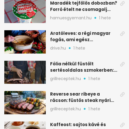
Maradék tejfölös dobozban?
Forró ételt ne csomagolj
ilyen tégelybe
hamuesgyemant.hu
1 hete
Aratóleves: a régi magyar
fogás, ami egész
csapatokat jóllakatott
drive.hu
1 hete
Fólia nélkül füstölt
sertésoldalas szmokerben:
ropogós bark, 6 óra
grillreceptek.hu
1 hete
Reverse sear ribeye a
rácson: füstös steak nyári
tökkebabbal
grillreceptek.hu
1 hete
Kaffeost: sajtos kávé és