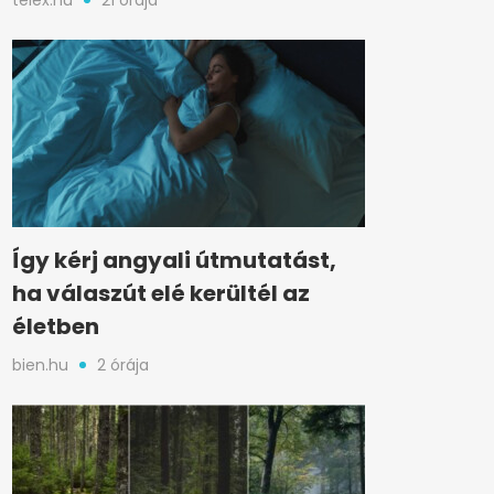
telex.hu
21 órája
Így kérj angyali útmutatást,
ha válaszút elé kerültél az
életben
bien.hu
2 órája