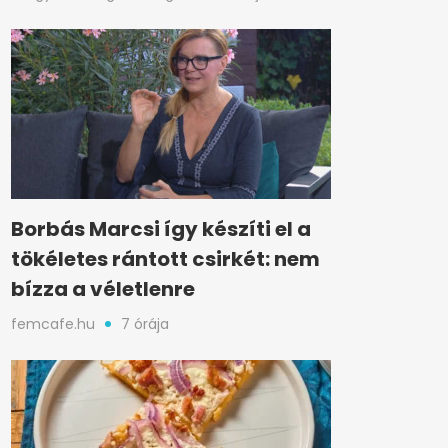
Borbás Marcsi így készíti el a
tökéletes rántott csirkét: nem
bízza a véletlenre
femcafe.hu
7 órája