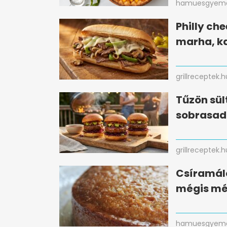
hamuesgyema
Philly che
marha, k
grillreceptek.h
Tűzön sül
sobrasad
grillreceptek.h
Csíramálé 
mégis mé
hamuesgyema