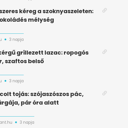
zeres kéreg a szoknyaszeleten:
sokoládés mélység
u
3 napja
kérgű grillezett lazac: ropogós
r, szaftos belső
u
3 napja
colt tojás: szójaszószos pác,
rgája, pár óra alatt
nt.hu
3 napja