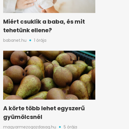
Miért csuklik a baba, és mit
tehetünk ellene?
babanet.hu
1 órája
A körte több lehet egyszerű
gyümölcsnél
magyarmezogazdasag.hu
5 órája