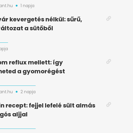
nt.hu
1 napja
vár kevergetés nélkül: sűrű,
áltozat a sütőből
napja
m reflux mellett: így
heted a gyomorégést
nt.hu
2 napja
n recept: fejjel lefelé sült almás
gós aljjal