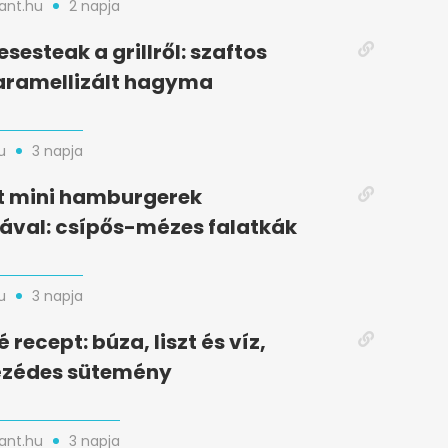
nt.hu
2 napja
esesteak a grillről: szaftos
aramellizált hagyma
u
3 napja
t mini hamburgerek
ával: csípős-mézes falatkák
u
3 napja
recept: búza, liszt és víz,
zédes sütemény
nt.hu
3 napja