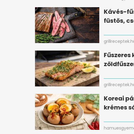
Kávés-fűs
füstös, c
grillreceptek.h
Fűszeres 
zöldfűsze
grillreceptek.h
Koreai pá
krémes sá
hamuesgyema