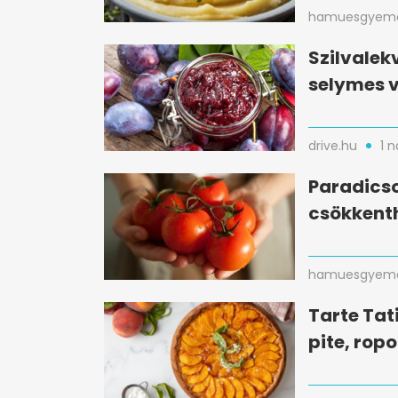
hamuesgyema
Szilvalek
selymes v
drive.hu
1 
Paradicso
csökkent
hamuesgyema
Tarte Tati
pite, ropo