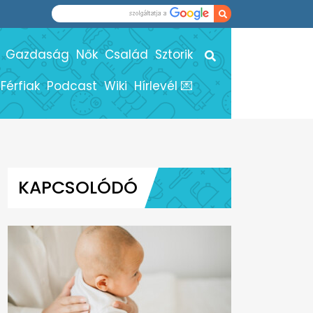
Gazdaság
Nők
Család
Sztorik
Férfiak
Podcast
Wiki
Hírlevél 💌
KAPCSOLÓDÓ