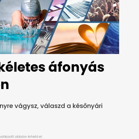
ökéletes áfonyás
en
yre vágysz, válaszd a későnyári