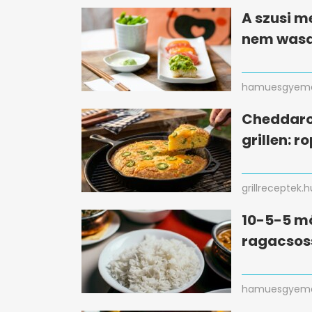
A szusi m
nem wasa
hamuesgyema
Cheddaro
grillen: r
grillreceptek.h
10-5-5 mó
ragacsos
hamuesgyema