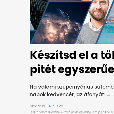
Készítsd el a t
pitét egyszerű
Ha valami szupernyárias sütemén
napok kedvencét, az áfonyát!
nlcafe.hu
9 éve