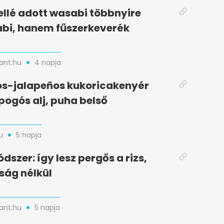
ellé adott wasabi többnyire
bi, hanem fűszerkeverék
nt.hu
4 napja
s-jalapeños kukoricakenyér
opogós alj, puha belső
u
5 napja
dszer: így lesz pergős a rizs,
ság nélkül
nt.hu
5 napja