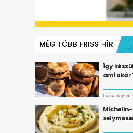
0
seconds
of
MÉG TÖBB FRISS HÍR
1
minute,
13
seconds
Volume
0%
Így készü
ami akár 1
hamuesgyema
Michelin-
selymese