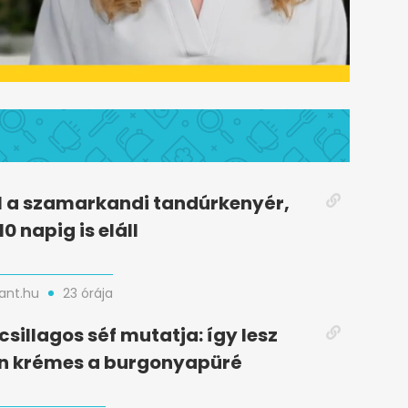
l a szamarkandi tandúrkenyér,
0 napig is eláll
nt.hu
23 órája
csillagos séf mutatja: így lesz
n krémes a burgonyapüré