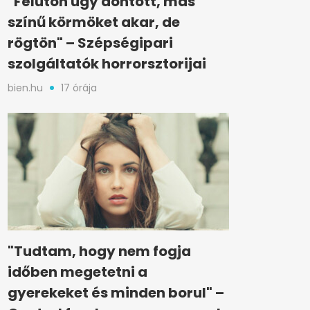
"Félúton úgy döntött, más
színű körmöket akar, de
rögtön" – Szépségipari
szolgáltatók horrorsztorijai
bien.hu
17 órája
"Tudtam, hogy nem fogja
időben megetetni a
gyerekeket és minden borul" –