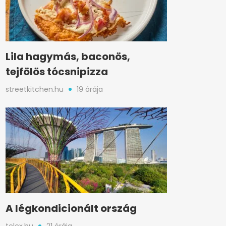
Lila hagymás, baconös,
tejfölös tócsnipizza
streetkitchen.hu
19 órája
A légkondicionált ország