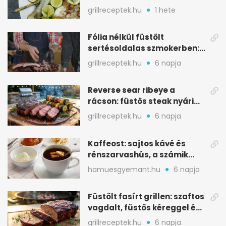
mediterrán ízek a rostélyról
grillreceptek.hu
1 hete
Fólia nélkül füstölt
sertésoldalas szmokerben:
ropogós bark, 6 óra
grillreceptek.hu
6 napja
Reverse sear ribeye a
rácson: füstös steak nyári
tökkebabbal
grillreceptek.hu
6 napja
Kaffeost: sajtos kávé és
rénszarvashús, a számik
melegítő itala
hamuesgyemant.hu
6 napja
Füstölt fasírt grillen: szaftos
vagdalt, füstös kéreggel és
BBQ mázzal
grillreceptek.hu
6 napja