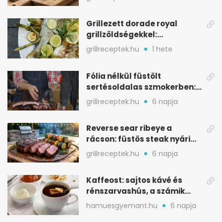
Grillezett dorade royal
grillzöldségekkel:
mediterrán ízek a rostélyról
grillreceptek.hu
1 hete
Fólia nélkül füstölt
sertésoldalas szmokerben:
ropogós bark, 6 óra
grillreceptek.hu
6 napja
Reverse sear ribeye a
rácson: füstös steak nyári
tökkebabbal
grillreceptek.hu
6 napja
Kaffeost: sajtos kávé és
rénszarvashús, a számik
melegítő itala
hamuesgyemant.hu
6 napja