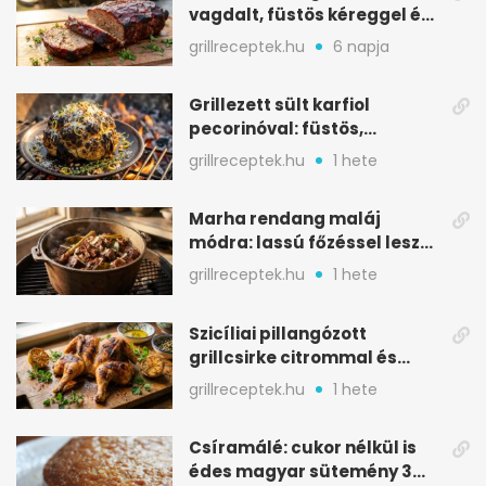
vagdalt, füstös kéreggel és
BBQ mázzal
grillreceptek.hu
6 napja
Grillezett sült karfiol
pecorinóval: füstös,
karamellizált nyári kedvenc
grillreceptek.hu
1 hete
Marha rendang maláj
módra: lassú főzéssel lesz
igazán szaftos
grillreceptek.hu
1 hete
Szicíliai pillangózott
grillcsirke citrommal és
oregánóval
grillreceptek.hu
1 hete
Csíramálé: cukor nélkül is
édes magyar sütemény 3