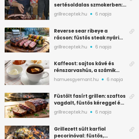
sertésoldalas szmokerben:
ropogós bark, 6 óra
grillreceptek.hu
6 napja
Reverse sear ribeye a
rácson: füstös steak nyári
tökkebabbal
grillreceptek.hu
6 napja
Kaffeost: sajtos kávé és
rénszarvashús, a számik
melegítő itala
hamuesgyemant.hu
6 napja
Füstölt fasírt grillen: szaftos
vagdalt, füstös kéreggel és
BBQ mázzal
grillreceptek.hu
6 napja
Grillezett sült karfiol
pecorinóval: füstös,