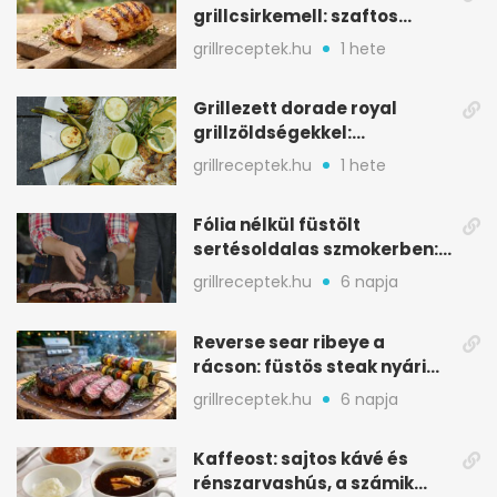
grillcsirkemell: szaftos
marad, nem szárad ki
grillreceptek.hu
1 hete
Grillezett dorade royal
grillzöldségekkel:
mediterrán ízek a rostélyról
grillreceptek.hu
1 hete
Fólia nélkül füstölt
sertésoldalas szmokerben:
ropogós bark, 6 óra
grillreceptek.hu
6 napja
Reverse sear ribeye a
rácson: füstös steak nyári
tökkebabbal
grillreceptek.hu
6 napja
Kaffeost: sajtos kávé és
rénszarvashús, a számik