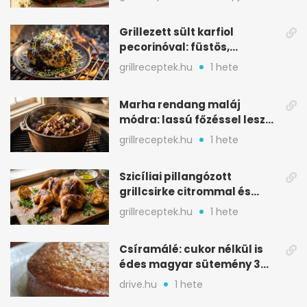
Grillezett sült karfiol
pecorinóval: füstös,
karamellizált nyári kedvenc
grillreceptek.hu
1 hete
Marha rendang maláj
módra: lassú főzéssel lesz
igazán szaftos
grillreceptek.hu
1 hete
Szicíliai pillangózott
grillcsirke citrommal és
oregánóval
grillreceptek.hu
1 hete
Csíramálé: cukor nélkül is
édes magyar sütemény 3
alapanyagból
drive.hu
1 hete