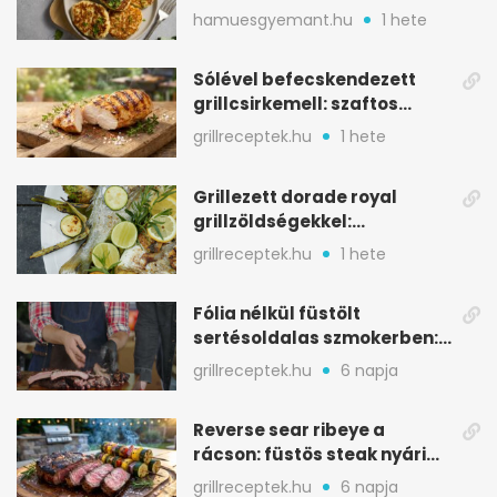
aranybarna, szaftos, hús
hamuesgyemant.hu
1 hete
nélkül is
Sólével befecskendezett
grillcsirkemell: szaftos
marad, nem szárad ki
grillreceptek.hu
1 hete
Grillezett dorade royal
grillzöldségekkel:
mediterrán ízek a rostélyról
grillreceptek.hu
1 hete
Fólia nélkül füstölt
sertésoldalas szmokerben:
ropogós bark, 6 óra
grillreceptek.hu
6 napja
Reverse sear ribeye a
rácson: füstös steak nyári
tökkebabbal
grillreceptek.hu
6 napja