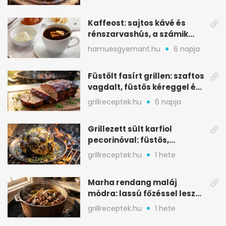
Kaffeost: sajtos kávé és
rénszarvashús, a számik
melegítő itala
hamuesgyemant.hu
6 napja
Füstölt fasírt grillen: szaftos
vagdalt, füstös kéreggel és
BBQ mázzal
grillreceptek.hu
6 napja
Grillezett sült karfiol
pecorinóval: füstös,
karamellizált nyári kedvenc
grillreceptek.hu
1 hete
Marha rendang maláj
módra: lassú főzéssel lesz
igazán szaftos
grillreceptek.hu
1 hete