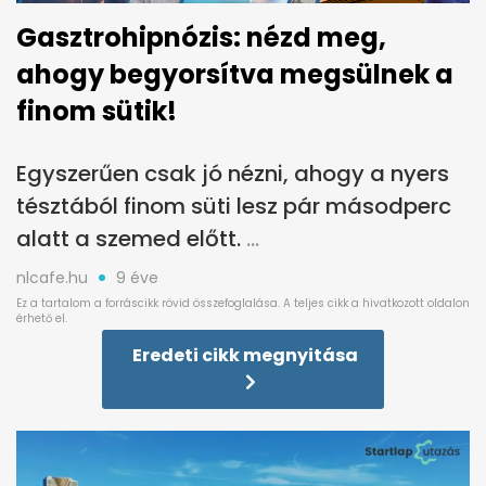
Gasztrohipnózis: nézd meg,
ahogy begyorsítva megsülnek a
finom sütik!
Egyszerűen csak jó nézni, ahogy a nyers
tésztából finom süti lesz pár másodperc
alatt a szemed előtt.
nlcafe.hu
9 éve
Eredeti cikk megnyitása