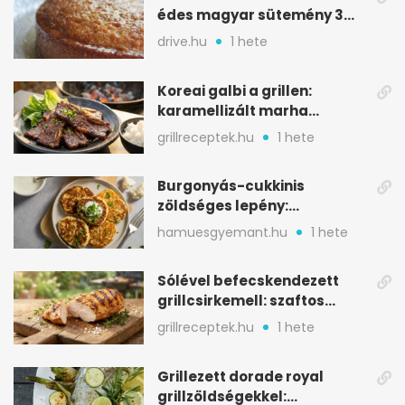
édes magyar sütemény 3
alapanyagból
drive.hu
1 hete
Koreai galbi a grillen:
karamellizált marha
rövidborda gyorsan
grillreceptek.hu
1 hete
Burgonyás-cukkinis
zöldséges lepény:
aranybarna, szaftos, hús
hamuesgyemant.hu
1 hete
nélkül is
Sólével befecskendezett
grillcsirkemell: szaftos
marad, nem szárad ki
grillreceptek.hu
1 hete
Grillezett dorade royal
grillzöldségekkel: