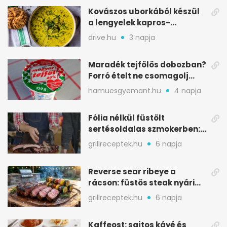
Kovászos uborkából készül
a lengyelek kapros-
savanykás levese
drive.hu
3 napja
Maradék tejfölös dobozban?
Forró ételt ne csomagolj
ilyen tégelybe
hamuesgyemant.hu
4 napja
Fólia nélkül füstölt
sertésoldalas szmokerben:
ropogós bark, 6 óra
grillreceptek.hu
6 napja
Reverse sear ribeye a
rácson: füstös steak nyári
tökkebabbal
grillreceptek.hu
6 napja
Kaffeost: sajtos kávé és