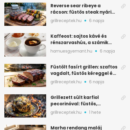
Reverse sear ribeye a
rácson: füstös steak nyári
tökkebabbal
grillreceptek.hu
6 napja
Kaffeost: sajtos kávé és
rénszarvashús, a számik
melegítő itala
hamuesgyemant.hu
6 napja
Füstölt fasírt grillen: szaftos
vagdalt, füstös kéreggel és
BBQ mázzal
grillreceptek.hu
6 napja
Grillezett sült karfiol
pecorinóval: füstös,
karamellizált nyári kedvenc
grillreceptek.hu
1 hete
Marha rendang maláj