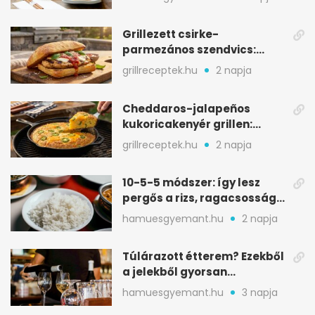
Grillezett csirke-
parmezános szendvics:
ropogós csirke, olvadó sajt
grillreceptek.hu
2 napja
Cheddaros-jalapeños
kukoricakenyér grillen:
ropogós alj, puha belső
grillreceptek.hu
2 napja
10-5-5 módszer: így lesz
pergős a rizs, ragacsosság
nélkül
hamuesgyemant.hu
2 napja
Túlárazott étterem? Ezekből
a jelekből gyorsan
észreveheted
hamuesgyemant.hu
3 napja