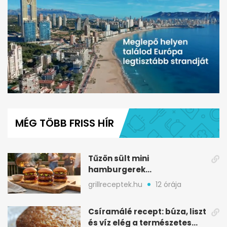
0
seconds
of
MÉG TÖBB FRISS HÍR
59
seconds
Tűzön sült mini
hamburgerek
sobrasadával: csípős-
grillreceptek.hu
12 órája
mézes falatkák
Csíramálé recept: búza, liszt
és víz elég a természetes