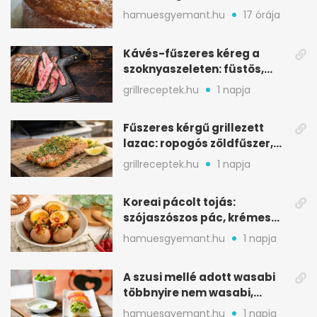
édességhez
hamuesgyemant.hu
17 órája
Kávés-fűszeres kéreg a
szoknyaszeleten: füstös,
csokoládés mélység
grillreceptek.hu
1 napja
Fűszeres kérgű grillezett
lazac: ropogós zöldfűszer,
szaftos belső
grillreceptek.hu
1 napja
Koreai pácolt tojás:
szójaszószos pác, krémes
sárgája, pár óra alatt
hamuesgyemant.hu
1 napja
A szusi mellé adott wasabi
többnyire nem wasabi,
hanem fűszerkeverék
hamuesgyemant.hu
1 napja