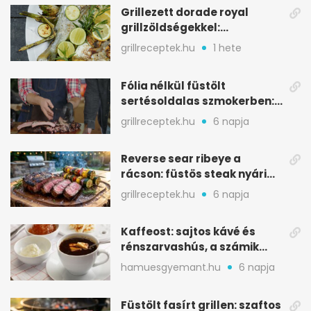
Grillezett dorade royal
grillzöldségekkel:
mediterrán ízek a rostélyról
grillreceptek.hu
1 hete
Fólia nélkül füstölt
sertésoldalas szmokerben:
ropogós bark, 6 óra
grillreceptek.hu
6 napja
Reverse sear ribeye a
rácson: füstös steak nyári
tökkebabbal
grillreceptek.hu
6 napja
Kaffeost: sajtos kávé és
rénszarvashús, a számik
melegítő itala
hamuesgyemant.hu
6 napja
Füstölt fasírt grillen: szaftos