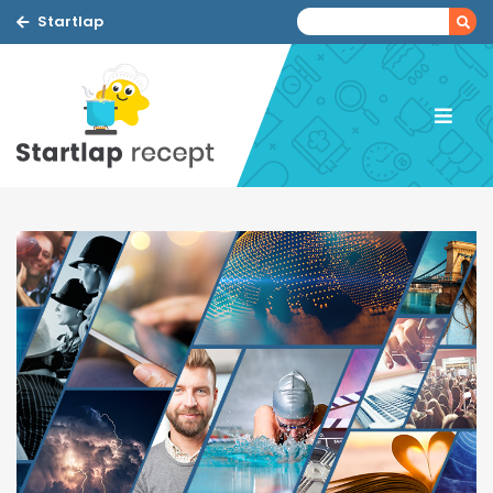
Startlap