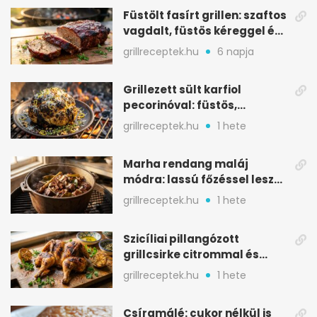
Füstölt fasírt grillen: szaftos
vagdalt, füstös kéreggel és
BBQ mázzal
grillreceptek.hu
6 napja
Grillezett sült karfiol
pecorinóval: füstös,
karamellizált nyári kedvenc
grillreceptek.hu
1 hete
Marha rendang maláj
módra: lassú főzéssel lesz
igazán szaftos
grillreceptek.hu
1 hete
Szicíliai pillangózott
grillcsirke citrommal és
oregánóval
grillreceptek.hu
1 hete
Csíramálé: cukor nélkül is