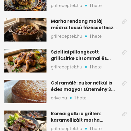
karamellizált nyári kedvenc
grillreceptek.hu
1 hete
Marha rendang maláj
módra: lassú főzéssel lesz
igazán szaftos
grillreceptek.hu
1 hete
Szicíliai pillangózott
grillcsirke citrommal és
oregánóval
grillreceptek.hu
1 hete
Csíramálé: cukor nélkül is
édes magyar sütemény 3
alapanyagból
drive.hu
1 hete
Koreai galbi a grillen:
karamellizált marha
rövidborda gyorsan
grillreceptek.hu
1 hete