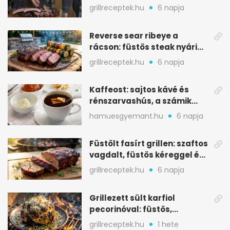
ropogós bark, 6 óra
grillreceptek.hu
6 napja
Reverse sear ribeye a
rácson: füstös steak nyári
tökkebabbal
grillreceptek.hu
6 napja
Kaffeost: sajtos kávé és
rénszarvashús, a számik
melegítő itala
hamuesgyemant.hu
6 napja
Füstölt fasírt grillen: szaftos
vagdalt, füstös kéreggel és
BBQ mázzal
grillreceptek.hu
6 napja
Grillezett sült karfiol
pecorinóval: füstös,
karamellizált nyári kedvenc
grillreceptek.hu
1 hete