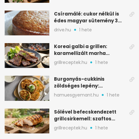
Csíramálé: cukor nélkül is
édes magyar sütemény 3
alapanyagból
drive.hu
1 hete
Koreai galbi a grillen:
karamellizált marha
rövidborda gyorsan
grillreceptek.hu
1 hete
Burgonyás-cukkinis
zöldséges lepény:
aranybarna, szaftos, hús
hamuesgyemant.hu
1 hete
nélkül is
Sólével befecskendezett
grillcsirkemell: szaftos
marad, nem szárad ki
grillreceptek.hu
1 hete