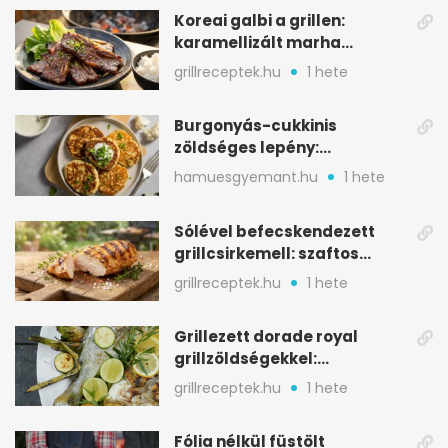
Koreai galbi a grillen:
karamellizált marha
rövidborda gyorsan
grillreceptek.hu
1 hete
Burgonyás-cukkinis
zöldséges lepény:
aranybarna, szaftos, hús
hamuesgyemant.hu
1 hete
nélkül is
Sólével befecskendezett
grillcsirkemell: szaftos
marad, nem szárad ki
grillreceptek.hu
1 hete
Grillezett dorade royal
grillzöldségekkel:
mediterrán ízek a rostélyról
grillreceptek.hu
1 hete
Fólia nélkül füstölt