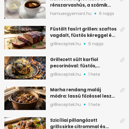
rénszarvashús, a számik
melegítő itala
hamuesgyemant.hu
6 napja
Füstölt fasírt grillen: szaftos
vagdalt, füstös kéreggel és
BBQ mázzal
grillreceptek.hu
6 napja
Grillezett sült karfiol
pecorinóval: füstös,
karamellizált nyári kedvenc
grillreceptek.hu
1 hete
Marha rendang maláj
módra: lassú főzéssel lesz
igazán szaftos
grillreceptek.hu
1 hete
Szicíliai pillangózott
grillcsirke citrommal és