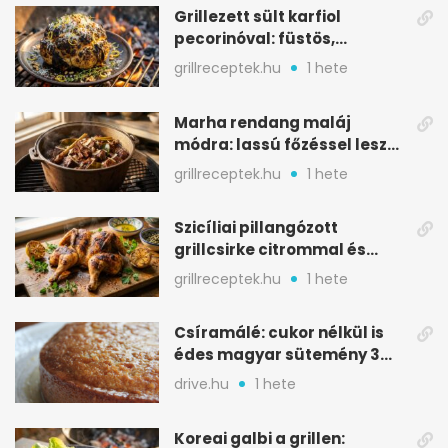
Grillezett sült karfiol
pecorinóval: füstös,
karamellizált nyári kedvenc
grillreceptek.hu
1 hete
Marha rendang maláj
módra: lassú főzéssel lesz
igazán szaftos
grillreceptek.hu
1 hete
Szicíliai pillangózott
grillcsirke citrommal és
oregánóval
grillreceptek.hu
1 hete
Csíramálé: cukor nélkül is
édes magyar sütemény 3
alapanyagból
drive.hu
1 hete
Koreai galbi a grillen: