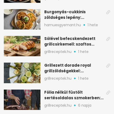
Burgonyás-cukkinis
zöldséges lepény:
aranybarna, szaftos, hús
hamuesgyemant.hu
1 hete
nélkül is
Sólével befecskendezett
grillcsirkemell: szaftos
marad, nem szárad ki
grillreceptek.hu
1 hete
Grillezett dorade royal
grillzöldségekkel:
mediterrán ízek a rostélyról
grillreceptek.hu
1 hete
Fólia nélkül füstölt
sertésoldalas szmokerben:
ropogós bark, 6 óra
grillreceptek.hu
6 napja