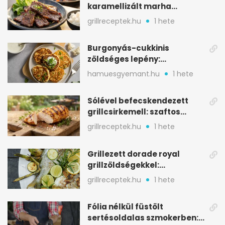
karamellizált marha
rövidborda gyorsan
grillreceptek.hu
1 hete
Burgonyás-cukkinis
zöldséges lepény:
aranybarna, szaftos, hús
hamuesgyemant.hu
1 hete
nélkül is
Sólével befecskendezett
grillcsirkemell: szaftos
marad, nem szárad ki
grillreceptek.hu
1 hete
Grillezett dorade royal
grillzöldségekkel:
mediterrán ízek a rostélyról
grillreceptek.hu
1 hete
Fólia nélkül füstölt
sertésoldalas szmokerben: