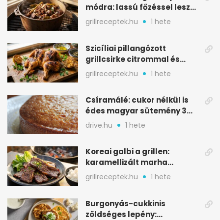
módra: lassú főzéssel lesz
igazán szaftos
grillreceptek.hu
1 hete
Szicíliai pillangózott
grillcsirke citrommal és
oregánóval
grillreceptek.hu
1 hete
Csíramálé: cukor nélkül is
édes magyar sütemény 3
alapanyagból
drive.hu
1 hete
Koreai galbi a grillen:
karamellizált marha
rövidborda gyorsan
grillreceptek.hu
1 hete
Burgonyás-cukkinis
zöldséges lepény: