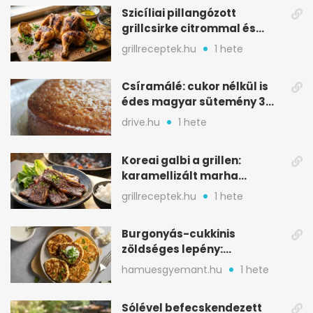
Szicíliai pillangózott
grillcsirke citrommal és
oregánóval
grillreceptek.hu
1 hete
Csíramálé: cukor nélkül is
édes magyar sütemény 3
alapanyagból
drive.hu
1 hete
Koreai galbi a grillen:
karamellizált marha
rövidborda gyorsan
grillreceptek.hu
1 hete
Burgonyás-cukkinis
zöldséges lepény:
aranybarna, szaftos, hús
hamuesgyemant.hu
1 hete
nélkül is
Sólével befecskendezett