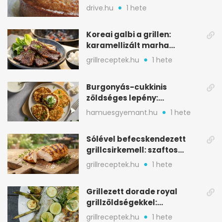
alapanyagból
drive.hu
1 hete
Koreai galbi a grillen:
karamellizált marha
rövidborda gyorsan
grillreceptek.hu
1 hete
Burgonyás-cukkinis
zöldséges lepény:
aranybarna, szaftos, hús
hamuesgyemant.hu
1 hete
nélkül is
Sólével befecskendezett
grillcsirkemell: szaftos
marad, nem szárad ki
grillreceptek.hu
1 hete
Grillezett dorade royal
grillzöldségekkel:
mediterrán ízek a rostélyról
grillreceptek.hu
1 hete