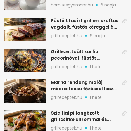
melegítő itala
hamuesgyemant.hu
6 napja
Füstölt fasírt grillen: szaftos
vagdalt, füstös kéreggel és
BBQ mázzal
grillreceptek.hu
6 napja
Grillezett sült karfiol
pecorinóval: füstös,
karamellizált nyári kedvenc
grillreceptek.hu
1 hete
Marha rendang maláj
módra: lassú főzéssel lesz
igazán szaftos
grillreceptek.hu
1 hete
Szicíliai pillangózott
grillcsirke citrommal és
oregánóval
grillreceptek.hu
1 hete