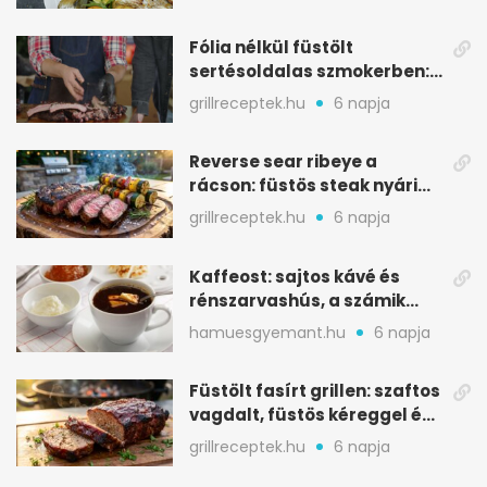
Fólia nélkül füstölt
sertésoldalas szmokerben:
ropogós bark, 6 óra
grillreceptek.hu
6 napja
Reverse sear ribeye a
rácson: füstös steak nyári
tökkebabbal
grillreceptek.hu
6 napja
Kaffeost: sajtos kávé és
rénszarvashús, a számik
melegítő itala
hamuesgyemant.hu
6 napja
Füstölt fasírt grillen: szaftos
vagdalt, füstös kéreggel és
BBQ mázzal
grillreceptek.hu
6 napja