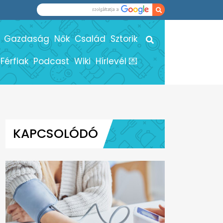
Gazdaság
Nők
Család
Sztorik
Férfiak
Podcast
Wiki
Hírlevél 💌
KAPCSOLÓDÓ