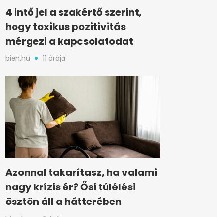
4 intő jel a szakértő szerint,
hogy toxikus pozitivitás
mérgezi a kapcsolatodat
bien.hu
11 órája
Azonnal takarítasz, ha valami
nagy krízis ér? Ősi túlélési
ösztön áll a hátterében