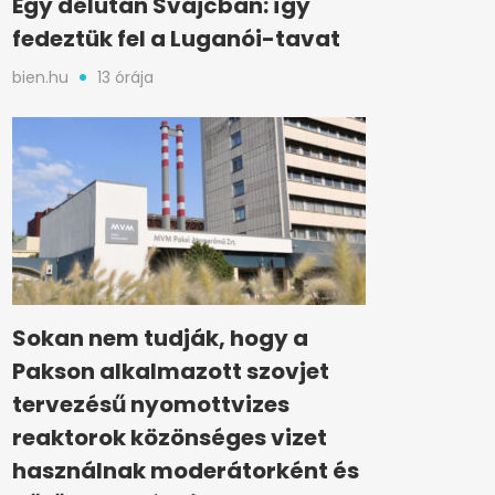
Egy délután Svájcban: így
fedeztük fel a Luganói-tavat
bien.hu
13 órája
Sokan nem tudják, hogy a
Pakson alkalmazott szovjet
tervezésű nyomottvizes
reaktorok közönséges vizet
használnak moderátorként és