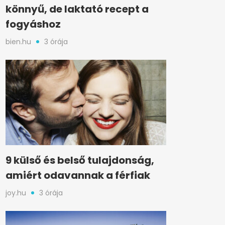
könnyű, de laktató recept a
fogyáshoz
bien.hu
3 órája
9 külső és belső tulajdonság,
amiért odavannak a férfiak
joy.hu
3 órája