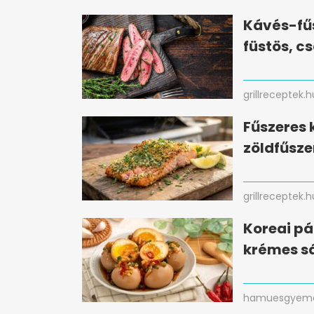
Kávés-fűs
füstös, c
grillreceptek.h
Fűszeres 
zöldfűsze
grillreceptek.h
Koreai pá
krémes sá
hamuesgyema