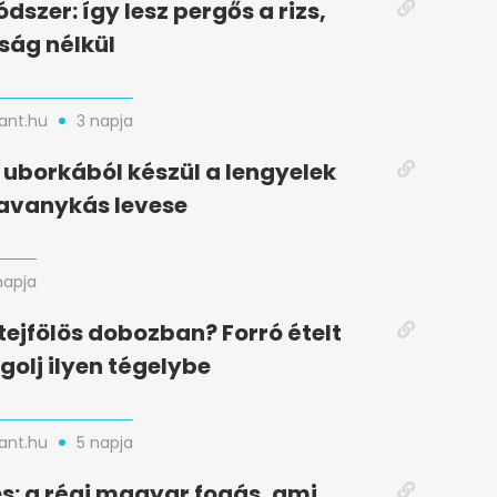
dszer: így lesz pergős a rizs,
ság nélkül
nt.hu
3 napja
uborkából készül a lengyelek
avanykás levese
napja
ejfölös dobozban? Forró ételt
olj ilyen tégelybe
nt.hu
5 napja
s: a régi magyar fogás, ami