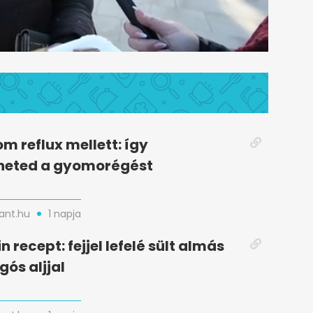
m reflux mellett: így
heted a gyomorégést
nt.hu
1 napja
n recept: fejjel lefelé sült almás
gós aljjal