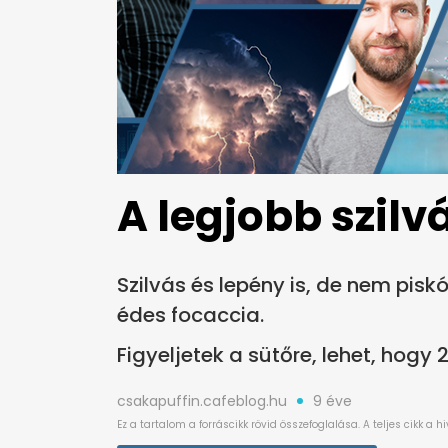
A legjobb szilv
Szilvás és lepény is, de nem pis
édes focaccia.
Figyeljetek a sütőre, lehet, hogy 2
csakapuffin.cafeblog.hu
9 éve