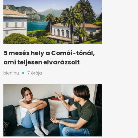
5 mesés hely a Comói-tónál,
ami teljesen elvarázsolt
bien.hu
7 órája