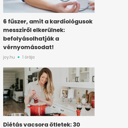
6 fűszer, amit a kardiológusok
messziről elkerülnek:
befolyásolhatják a
vérnyomásodat!
joy.hu
1 órája
Diétás vacsora ötletek: 30