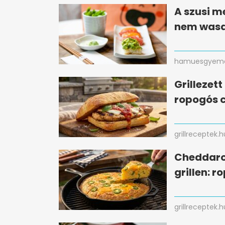
A szusi m
nem wasa
hamuesgyema
Grillezet
ropogós c
grillreceptek.h
Cheddaro
grillen: r
grillreceptek.h