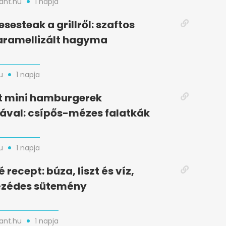
nt.hu
1 napja
esesteak a grillről: szaftos
aramellizált hagyma
u
1 napja
t mini hamburgerek
ával: csípős-mézes falatkák
u
1 napja
recept: búza, liszt és víz,
zédes sütemény
nt.hu
1 napja