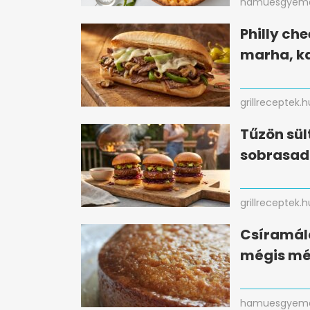
hamuesgyema
Philly che
marha, k
grillreceptek.h
Tűzön sül
sobrasad
grillreceptek.h
Csíramálé 
mégis mé
hamuesgyema