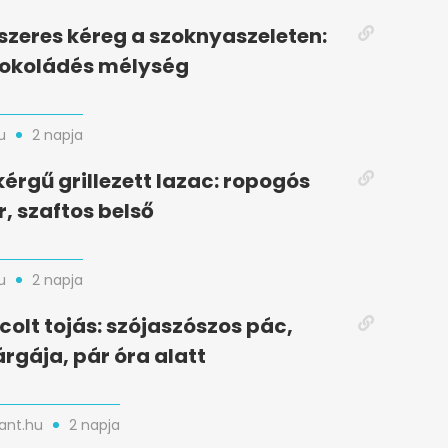
zeres kéreg a szoknyaszeleten:
sokoládés mélység
u
2 napja
kérgű grillezett lazac: ropogós
r, szaftos belső
u
2 napja
colt tojás: szójaszószos pác,
rgája, pár óra alatt
nt.hu
2 napja