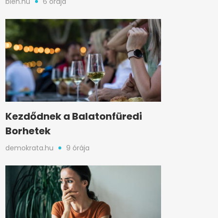
bien.hu
6 órája
Kezdődnek a Balatonfüredi
Borhetek
demokrata.hu
9 órája