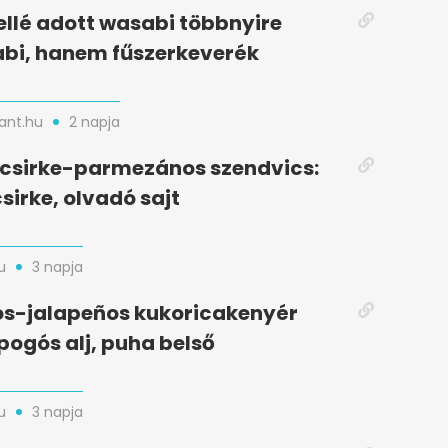
ellé adott wasabi többnyire
bi, hanem fűszerkeverék
nt.hu
2 napja
t csirke-parmezános szendvics:
sirke, olvadó sajt
u
3 napja
s-jalapeños kukoricakenyér
opogós alj, puha belső
u
3 napja