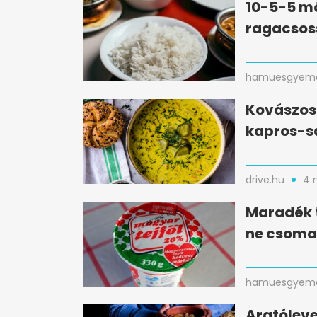
10-5-5 mó
ragacsos
hamuesgyema
Kovászos 
kapros-s
drive.hu
4 
Maradék t
ne csomag
hamuesgyema
Aratóleve