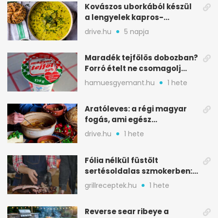
Kovászos uborkából készül
a lengyelek kapros-
savanykás levese
drive.hu
5 napja
Maradék tejfölös dobozban?
Forró ételt ne csomagolj
ilyen tégelybe
hamuesgyemant.hu
1 hete
Aratóleves: a régi magyar
fogás, ami egész
csapatokat jóllakatott
drive.hu
1 hete
Fólia nélkül füstölt
sertésoldalas szmokerben:
ropogós bark, 6 óra
grillreceptek.hu
1 hete
Reverse sear ribeye a