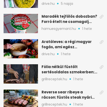
savanykás levese
drive.hu
5 napja
Maradék tejfölös dobozban?
Forró ételt ne csomagolj
ilyen tégelybe
hamuesgyemant.hu
1 hete
Aratóleves: a régi magyar
fogás, ami egész
csapatokat jóllakatott
drive.hu
1 hete
Fólia nélkül füstölt
sertésoldalas szmokerben:
ropogós bark, 6 óra
grillreceptek.hu
1 hete
Reverse sear ribeye a
rácson: füstös steak nyári
tökkebabbal
grillreceptek.hu
1 hete