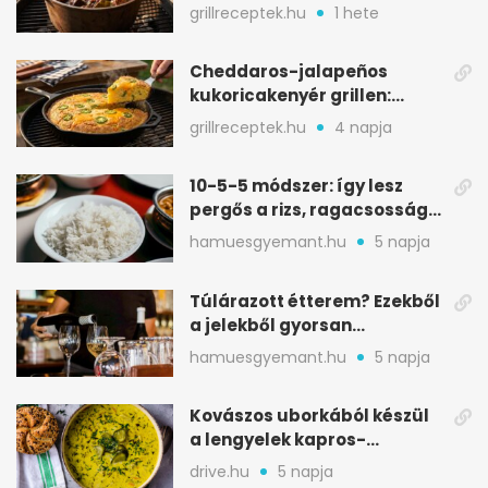
igazán szaftos
grillreceptek.hu
1 hete
Cheddaros-jalapeños
kukoricakenyér grillen:
ropogós alj, puha belső
grillreceptek.hu
4 napja
10-5-5 módszer: így lesz
pergős a rizs, ragacsosság
nélkül
hamuesgyemant.hu
5 napja
Túlárazott étterem? Ezekből
a jelekből gyorsan
észreveheted
hamuesgyemant.hu
5 napja
Kovászos uborkából készül
a lengyelek kapros-
savanykás levese
drive.hu
5 napja