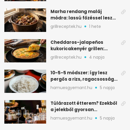
Marha rendang maláj
módra: lassú főzéssel lesz
igazán szaftos
grillreceptek.hu
1 hete
Cheddaros-jalapeños
kukoricakenyér grillen:
ropogós alj, puha belső
grillreceptek.hu
4 napja
10-5-5 módszer: így lesz
pergős a rizs, ragacsosság
nélkül
hamuesgyemant.hu
5 napja
Túlárazott étterem? Ezekből
a jelekből gyorsan
észreveheted
hamuesgyemant.hu
5 napja