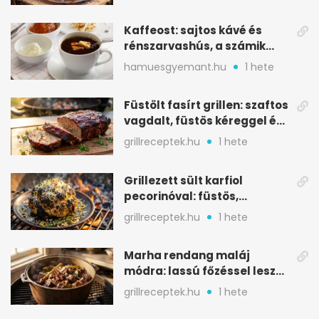
Kaffeost: sajtos kávé és
rénszarvashús, a számik
melegítő itala
hamuesgyemant.hu
1 hete
Füstölt fasírt grillen: szaftos
vagdalt, füstös kéreggel és
BBQ mázzal
grillreceptek.hu
1 hete
Grillezett sült karfiol
pecorinóval: füstös,
karamellizált nyári kedvenc
grillreceptek.hu
1 hete
Marha rendang maláj
módra: lassú főzéssel lesz
igazán szaftos
grillreceptek.hu
1 hete