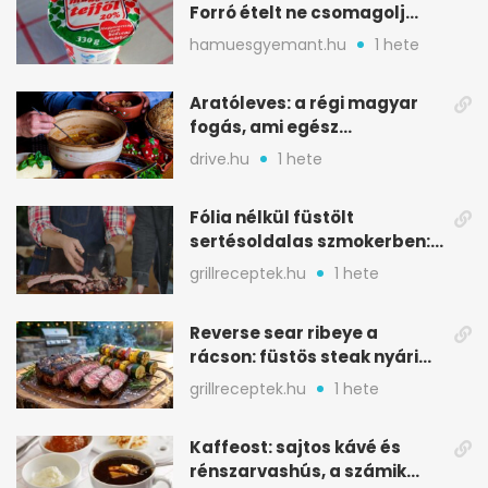
Forró ételt ne csomagolj
ilyen tégelybe
hamuesgyemant.hu
1 hete
Aratóleves: a régi magyar
fogás, ami egész
csapatokat jóllakatott
drive.hu
1 hete
Fólia nélkül füstölt
sertésoldalas szmokerben:
ropogós bark, 6 óra
grillreceptek.hu
1 hete
Reverse sear ribeye a
rácson: füstös steak nyári
tökkebabbal
grillreceptek.hu
1 hete
Kaffeost: sajtos kávé és
rénszarvashús, a számik