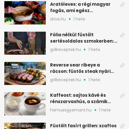
Aratóleves: a régi magyar
fogás, ami egész
csapatokat jóllakatott
drive.hu
1 hete
Fólia nélkül füstölt
sertésoldalas szmokerben:
ropogós bark, 6 óra
grillreceptek.hu
1 hete
Reverse sear ribeye a
rácson: füstös steak nyári
tökkebabbal
grillreceptek.hu
1 hete
Kaffeost: sajtos kávé és
rénszarvashús, a számik
melegítő itala
hamuesgyemant.hu
1 hete
Füstölt fasírt grillen: szaftos