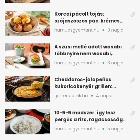
Koreai pácolt tojás:
szójaszószos pác, krémes
sárgája, pár óra alatt
hamuesgyemant.hu
3 napja
A szusi mellé adott wasabi
többnyire nem wasabi,
hanem fűszerkeverék
hamuesgyemant.hu
3 napja
Cheddaros-jalapeños
kukoricakenyér grillen:
ropogós alj, puha belső
grillreceptek.hu
4 napja
10-5-5 módszer: így lesz
pergős a rizs, ragacsosság
nélkül
hamuesgyemant.hu
5 napja