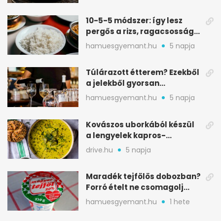
10-5-5 módszer: így lesz
pergős a rizs, ragacsosság
nélkül
hamuesgyemant.hu
5 napja
Túlárazott étterem? Ezekből
a jelekből gyorsan
észreveheted
hamuesgyemant.hu
5 napja
Kovászos uborkából készül
a lengyelek kapros-
savanykás levese
drive.hu
5 napja
Maradék tejfölös dobozban?
Forró ételt ne csomagolj
ilyen tégelybe
hamuesgyemant.hu
1 hete