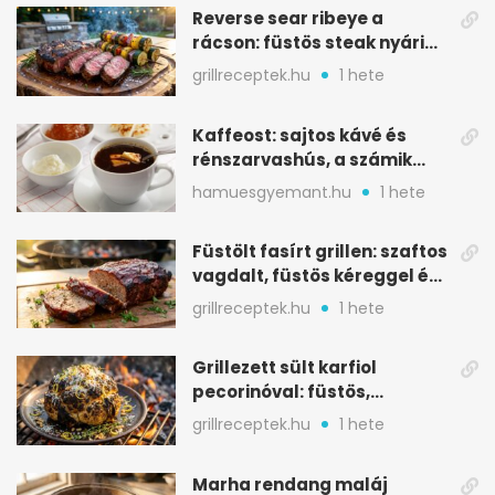
Reverse sear ribeye a
rácson: füstös steak nyári
tökkebabbal
grillreceptek.hu
1 hete
Kaffeost: sajtos kávé és
rénszarvashús, a számik
melegítő itala
hamuesgyemant.hu
1 hete
Füstölt fasírt grillen: szaftos
vagdalt, füstös kéreggel és
BBQ mázzal
grillreceptek.hu
1 hete
Grillezett sült karfiol
pecorinóval: füstös,
karamellizált nyári kedvenc
grillreceptek.hu
1 hete
Marha rendang maláj