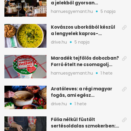
a jelekből gyorsan
észreveheted
hamuesgyemant.hu
5 napja
Kovászos uborkából készül
a lengyelek kapros-
savanykás levese
drive.hu
5 napja
Maradék tejfölös dobozban?
Forró ételt ne csomagolj
ilyen tégelybe
hamuesgyemant.hu
1 hete
Aratóleves: a régi magyar
fogás, ami egész
csapatokat jóllakatott
drive.hu
1 hete
Fólia nélkül füstölt
sertésoldalas szmokerben: