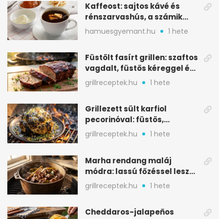
Kaffeost: sajtos kávé és
rénszarvashús, a számik
melegítő itala
hamuesgyemant.hu
1 hete
Füstölt fasírt grillen: szaftos
vagdalt, füstös kéreggel és
BBQ mázzal
grillreceptek.hu
1 hete
Grillezett sült karfiol
pecorinóval: füstös,
karamellizált nyári kedvenc
grillreceptek.hu
1 hete
Marha rendang maláj
módra: lassú főzéssel lesz
igazán szaftos
grillreceptek.hu
1 hete
Cheddaros-jalapeños