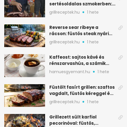
sertésoldalas szmokerben:
ropogós bark, 6 óra
grillreceptek.hu
1 hete
Reverse sear ribeye a
rácson: füstös steak nyári
tökkebabbal
grillreceptek.hu
1 hete
Kaffeost: sajtos kávé és
rénszarvashús, a számik
melegítő itala
hamuesgyemant.hu
1 hete
Füstölt fasírt grillen: szaftos
vagdalt, füstös kéreggel és
BBQ mázzal
grillreceptek.hu
1 hete
Grillezett sült karfiol
pecorinóval: füstös,