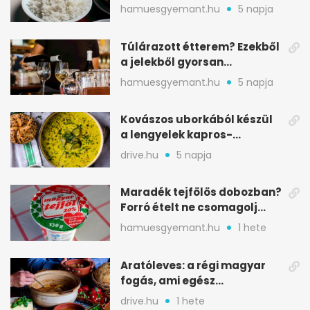
nélkül
hamuesgyemant.hu
5 napja
Túlárazott étterem? Ezekből
a jelekből gyorsan
észreveheted
hamuesgyemant.hu
5 napja
Kovászos uborkából készül
a lengyelek kapros-
savanykás levese
drive.hu
5 napja
Maradék tejfölös dobozban?
Forró ételt ne csomagolj
ilyen tégelybe
hamuesgyemant.hu
1 hete
Aratóleves: a régi magyar
fogás, ami egész
csapatokat jóllakatott
drive.hu
1 hete