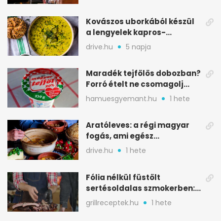
Kovászos uborkából készül
a lengyelek kapros-
savanykás levese
drive.hu
5 napja
Maradék tejfölös dobozban?
Forró ételt ne csomagolj
ilyen tégelybe
hamuesgyemant.hu
1 hete
Aratóleves: a régi magyar
fogás, ami egész
csapatokat jóllakatott
drive.hu
1 hete
Fólia nélkül füstölt
sertésoldalas szmokerben:
ropogós bark, 6 óra
grillreceptek.hu
1 hete