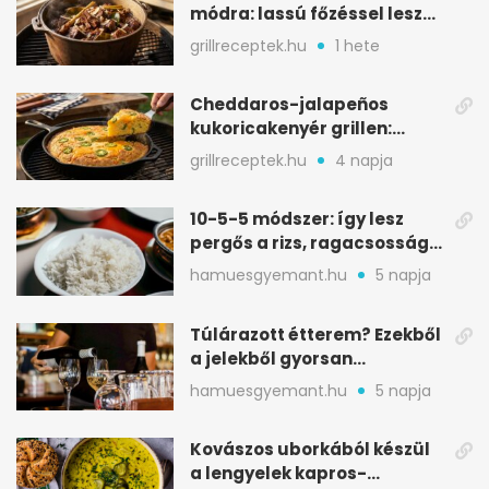
módra: lassú főzéssel lesz
igazán szaftos
grillreceptek.hu
1 hete
Cheddaros-jalapeños
kukoricakenyér grillen:
ropogós alj, puha belső
grillreceptek.hu
4 napja
10-5-5 módszer: így lesz
pergős a rizs, ragacsosság
nélkül
hamuesgyemant.hu
5 napja
Túlárazott étterem? Ezekből
a jelekből gyorsan
észreveheted
hamuesgyemant.hu
5 napja
Kovászos uborkából készül
a lengyelek kapros-