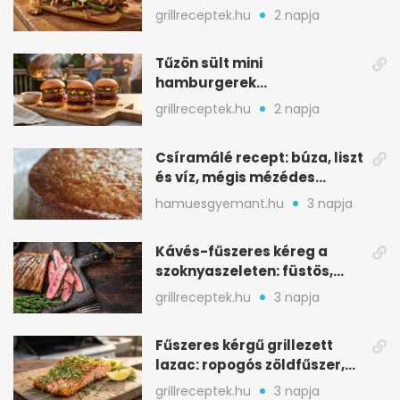
karamellizált hagyma
grillreceptek.hu
2 napja
Tűzön sült mini
hamburgerek
sobrasadával: csípős-
grillreceptek.hu
2 napja
mézes falatkák
Csíramálé recept: búza, liszt
és víz, mégis mézédes
sütemény
hamuesgyemant.hu
3 napja
Kávés-fűszeres kéreg a
szoknyaszeleten: füstös,
csokoládés mélység
grillreceptek.hu
3 napja
Fűszeres kérgű grillezett
lazac: ropogós zöldfűszer,
szaftos belső
grillreceptek.hu
3 napja