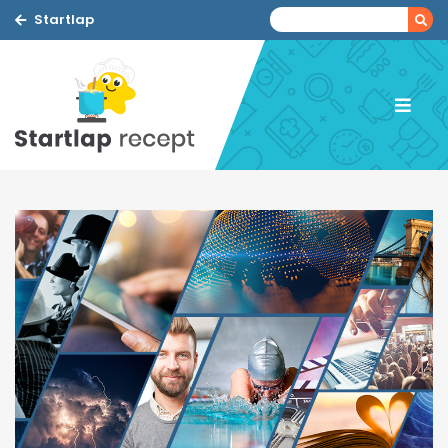
Startlap