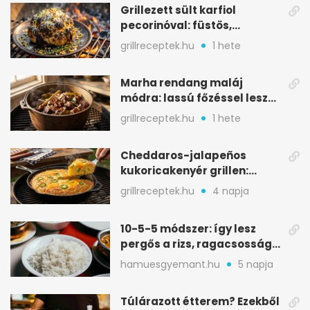
Grillezett sült karfiol
pecorinóval: füstös,
karamellizált nyári kedvenc
grillreceptek.hu
1 hete
Marha rendang maláj
módra: lassú főzéssel lesz
igazán szaftos
grillreceptek.hu
1 hete
Cheddaros-jalapeños
kukoricakenyér grillen:
ropogós alj, puha belső
grillreceptek.hu
4 napja
10-5-5 módszer: így lesz
pergős a rizs, ragacsosság
nélkül
hamuesgyemant.hu
5 napja
Túlárazott étterem? Ezekből