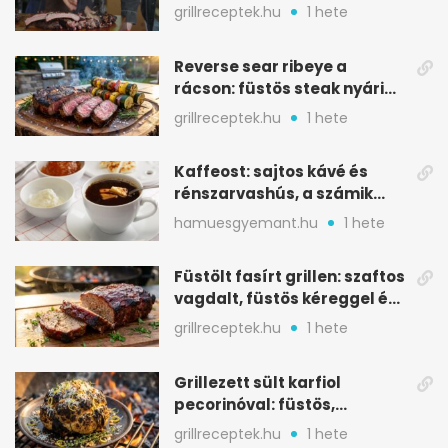
ropogós bark, 6 óra
grillreceptek.hu
1 hete
Reverse sear ribeye a
rácson: füstös steak nyári
tökkebabbal
grillreceptek.hu
1 hete
Kaffeost: sajtos kávé és
rénszarvashús, a számik
melegítő itala
hamuesgyemant.hu
1 hete
Füstölt fasírt grillen: szaftos
vagdalt, füstös kéreggel és
BBQ mázzal
grillreceptek.hu
1 hete
Grillezett sült karfiol
pecorinóval: füstös,
karamellizált nyári kedvenc
grillreceptek.hu
1 hete