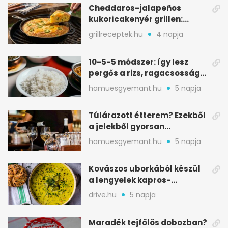
Cheddaros-jalapeños
kukoricakenyér grillen:
ropogós alj, puha belső
grillreceptek.hu
4 napja
10-5-5 módszer: így lesz
pergős a rizs, ragacsosság
nélkül
hamuesgyemant.hu
5 napja
Túlárazott étterem? Ezekből
a jelekből gyorsan
észreveheted
hamuesgyemant.hu
5 napja
Kovászos uborkából készül
a lengyelek kapros-
savanykás levese
drive.hu
5 napja
Maradék tejfölös dobozban?