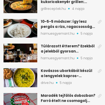
kukoricakenyér grillen:
ropogós alj, puha belső
grillreceptek.hu
4 napja
10-5-5 módszer: így lesz
pergős a rizs, ragacsosság
nélkül
hamuesgyemant.hu
5 napja
Túlárazott étterem? Ezekből
a jelekből gyorsan
észreveheted
hamuesgyemant.hu
5 napja
Kovászos uborkából készül
a lengyelek kapros-
savanykás levese
drive.hu
5 napja
Maradék tejfölös dobozban?
Forró ételt ne csomagolj