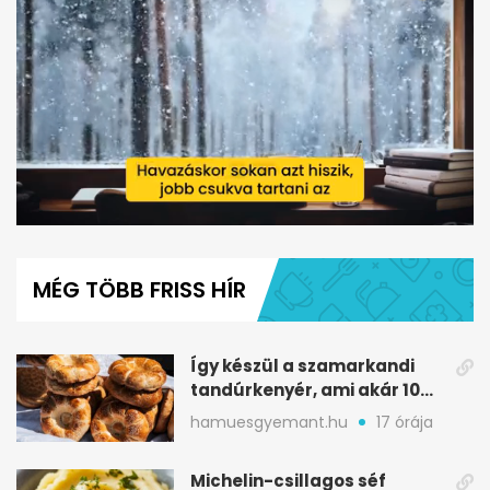
0
seconds
of
MÉG TÖBB FRISS HÍR
1
minute,
4
seconds
Így készül a szamarkandi
tandúrkenyér, ami akár 10
napig is eláll
hamuesgyemant.hu
17 órája
Michelin-csillagos séf