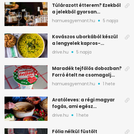
Túlárazott étterem? Ezekből
a jelekből gyorsan
észreveheted
hamuesgyemant.hu
5 napja
Kovászos uborkából készül
a lengyelek kapros-
savanykás levese
drive.hu
5 napja
Maradék tejfölös dobozban?
Forró ételt ne csomagolj
ilyen tégelybe
hamuesgyemant.hu
1 hete
Aratóleves: a régi magyar
fogás, ami egész
csapatokat jóllakatott
drive.hu
1 hete
Fólia nélkül füstölt