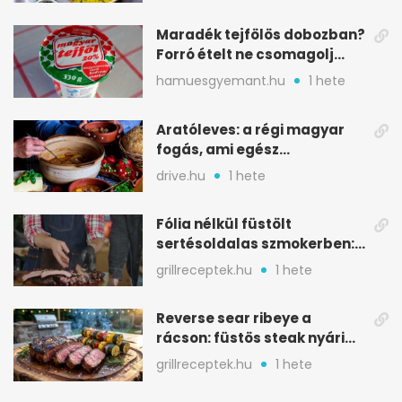
Maradék tejfölös dobozban?
Forró ételt ne csomagolj
ilyen tégelybe
hamuesgyemant.hu
1 hete
Aratóleves: a régi magyar
fogás, ami egész
csapatokat jóllakatott
drive.hu
1 hete
Fólia nélkül füstölt
sertésoldalas szmokerben:
ropogós bark, 6 óra
grillreceptek.hu
1 hete
Reverse sear ribeye a
rácson: füstös steak nyári
tökkebabbal
grillreceptek.hu
1 hete