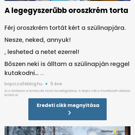
A legegyszerűbb oroszkrém torta
Férj oroszkrém tortát kért a szülinapjára.
Nesze, neked, annyuk!
, lesheted a netet ezerrel!
Bőszen neki is álltam a szülinapján reggel
kutakodni...
bopci.cafeblog.hu
9 éve
Eredeti cikk megnyitása