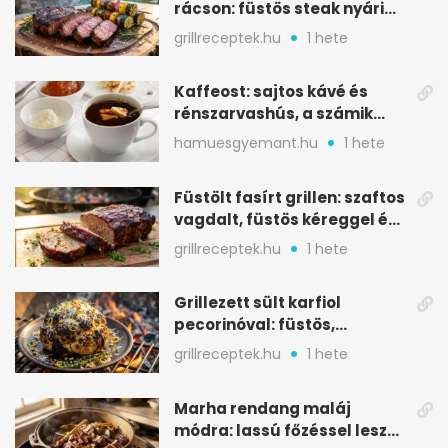
rácson: füstös steak nyári
tökkebabbal
grillreceptek.hu
1 hete
Kaffeost: sajtos kávé és
rénszarvashús, a számik
melegítő itala
hamuesgyemant.hu
1 hete
Füstölt fasírt grillen: szaftos
vagdalt, füstös kéreggel és
BBQ mázzal
grillreceptek.hu
1 hete
Grillezett sült karfiol
pecorinóval: füstös,
karamellizált nyári kedvenc
grillreceptek.hu
1 hete
Marha rendang maláj
módra: lassú főzéssel lesz