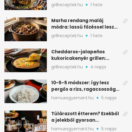
karamellizált nyári kedvenc
grillreceptek.hu
1 hete
Marha rendang maláj
módra: lassú főzéssel lesz
igazán szaftos
grillreceptek.hu
1 hete
Cheddaros-jalapeños
kukoricakenyér grillen:
ropogós alj, puha belső
grillreceptek.hu
4 napja
10-5-5 módszer: így lesz
pergős a rizs, ragacsosság
nélkül
hamuesgyemant.hu
5 napja
Túlárazott étterem? Ezekből
a jelekből gyorsan
észreveheted
hamuesgyemant.hu
5 napja