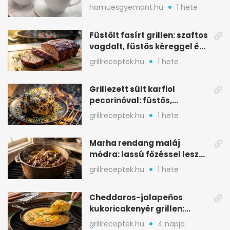
melegítő itala
hamuesgyemant.hu
1 hete
Füstölt fasírt grillen: szaftos
vagdalt, füstös kéreggel és
BBQ mázzal
grillreceptek.hu
1 hete
Grillezett sült karfiol
pecorinóval: füstös,
karamellizált nyári kedvenc
grillreceptek.hu
1 hete
Marha rendang maláj
módra: lassú főzéssel lesz
igazán szaftos
grillreceptek.hu
1 hete
Cheddaros-jalapeños
kukoricakenyér grillen:
ropogós alj, puha belső
grillreceptek.hu
4 napja