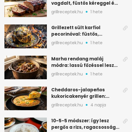
vagdalt, füstös kéreggel és
BBQ mázzal
grillreceptek.hu
1 hete
Grillezett sült karfiol
pecorinóval: füstös,
karamellizált nyári kedvenc
grillreceptek.hu
1 hete
Marha rendang maláj
módra: lassú főzéssel lesz
igazán szaftos
grillreceptek.hu
1 hete
Cheddaros-jalapeños
kukoricakenyér grillen:
ropogós alj, puha belső
grillreceptek.hu
4 napja
10-5-5 módszer: így lesz
pergős a rizs, ragacsosság