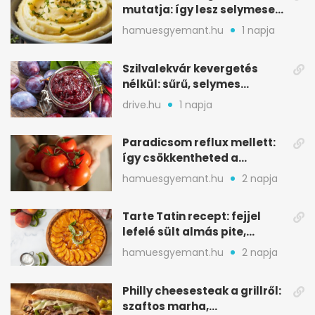
mutatja: így lesz selymesen
krémes a burgonyapüré
hamuesgyemant.hu
1 napja
Szilvalekvár kevergetés
nélkül: sűrű, selymes
változat a sütőből
drive.hu
1 napja
Paradicsom reflux mellett:
így csökkentheted a
gyomorégést
hamuesgyemant.hu
2 napja
Tarte Tatin recept: fejjel
lefelé sült almás pite,
ropogós aljjal
hamuesgyemant.hu
2 napja
Philly cheesesteak a grillről:
szaftos marha,