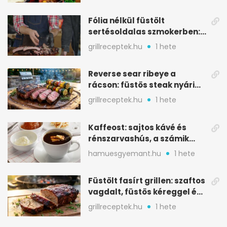
Fólia nélkül füstölt
sertésoldalas szmokerben:
ropogós bark, 6 óra
grillreceptek.hu
1 hete
Reverse sear ribeye a
rácson: füstös steak nyári
tökkebabbal
grillreceptek.hu
1 hete
Kaffeost: sajtos kávé és
rénszarvashús, a számik
melegítő itala
hamuesgyemant.hu
1 hete
Füstölt fasírt grillen: szaftos
vagdalt, füstös kéreggel és
BBQ mázzal
grillreceptek.hu
1 hete