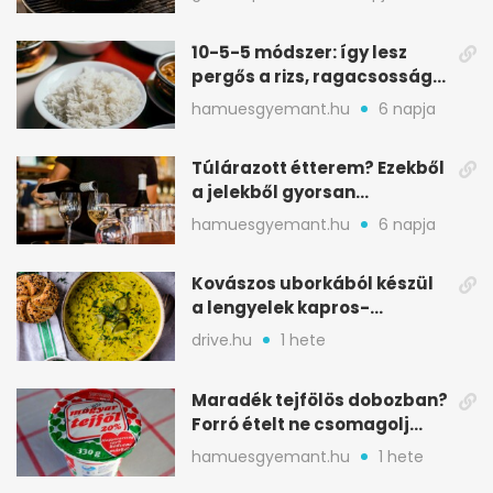
10-5-5 módszer: így lesz
pergős a rizs, ragacsosság
nélkül
hamuesgyemant.hu
6 napja
Túlárazott étterem? Ezekből
a jelekből gyorsan
észreveheted
hamuesgyemant.hu
6 napja
Kovászos uborkából készül
a lengyelek kapros-
savanykás levese
drive.hu
1 hete
Maradék tejfölös dobozban?
Forró ételt ne csomagolj
ilyen tégelybe
hamuesgyemant.hu
1 hete