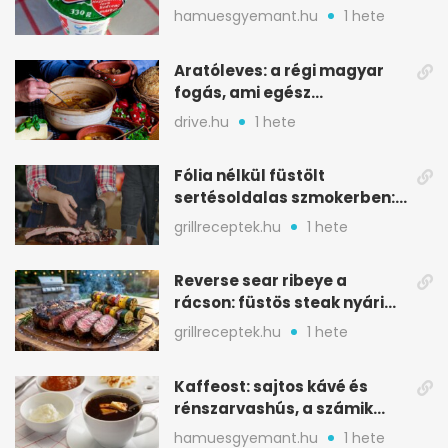
ilyen tégelybe
hamuesgyemant.hu
1 hete
Aratóleves: a régi magyar
fogás, ami egész
csapatokat jóllakatott
drive.hu
1 hete
Fólia nélkül füstölt
sertésoldalas szmokerben:
ropogós bark, 6 óra
grillreceptek.hu
1 hete
Reverse sear ribeye a
rácson: füstös steak nyári
tökkebabbal
grillreceptek.hu
1 hete
Kaffeost: sajtos kávé és
rénszarvashús, a számik
melegítő itala
hamuesgyemant.hu
1 hete