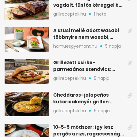
vagdalt, füstös kéreggel és
BBQ mázzal
grillreceptek.hu
1 hete
A szusi mellé adott wasabi
többnyire nem wasabi,
hanem fűszerkeverék
hamuesgyemant.hu
5 napja
Grillezett csirke-
parmezános szendvics:
ropogós csirke, olvadó sajt
grillreceptek.hu
5 napja
Cheddaros-jalapeños
kukoricakenyér grillen:
ropogós alj, puha belső
grillreceptek.hu
6 napja
10-5-5 módszer: így lesz
pergős a rizs, ragacsosság