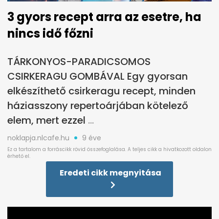
3 gyors recept arra az esetre, ha
nincs idő főzni
TÁRKONYOS-PARADICSOMOS
CSIRKERAGU GOMBÁVAL Egy gyorsan
elkészíthető csirkeragu recept, minden
háziasszony repertoárjában kötelező
elem, mert ezzel
noklapja.nlcafe.hu
9 éve
Eredeti cikk megnyitása