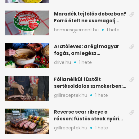
Maradék tejfölös dobozban?
Forró ételt ne csomagolj
ilyen tégelybe
hamuesgyemant.hu
1 hete
Aratóleves: a régi magyar
fogás, ami egész
csapatokat jóllakatott
drive.hu
1 hete
Fólia nélkül füstölt
sertésoldalas szmokerben:
ropogós bark, 6 óra
grillreceptek.hu
1 hete
Reverse sear ribeye a
rácson: füstös steak nyári
tökkebabbal
grillreceptek.hu
1 hete