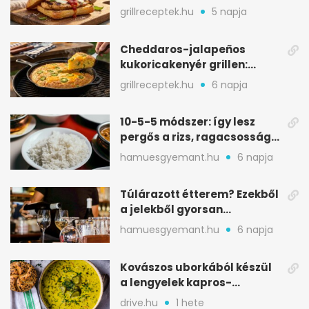
ropogós csirke, olvadó sajt
grillreceptek.hu
5 napja
Cheddaros-jalapeños
kukoricakenyér grillen:
ropogós alj, puha belső
grillreceptek.hu
6 napja
10-5-5 módszer: így lesz
pergős a rizs, ragacsosság
nélkül
hamuesgyemant.hu
6 napja
Túlárazott étterem? Ezekből
a jelekből gyorsan
észreveheted
hamuesgyemant.hu
6 napja
Kovászos uborkából készül
a lengyelek kapros-
savanykás levese
drive.hu
1 hete