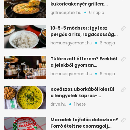
kukoricakenyér grillen:
ropogós alj, puha belső
grillreceptek.hu
6 napja
10-5-5 módszer: így lesz
pergős a rizs, ragacsosság
nélkül
hamuesgyemant.hu
6 napja
Túlárazott étterem? Ezekből
a jelekből gyorsan
észreveheted
hamuesgyemant.hu
6 napja
Kovászos uborkából készül
a lengyelek kapros-
savanykás levese
drive.hu
1 hete
Maradék tejfölös dobozban?
Forró ételt ne csomagolj