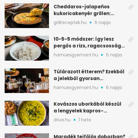
Cheddaros-jalapeños
kukoricakenyér grillen:
ropogós alj, puha belső
grillreceptek.hu
6 napja
10-5-5 módszer: így lesz
pergős a rizs, ragacsosság
nélkül
hamuesgyemant.hu
6 napja
Túlárazott étterem? Ezekből
a jelekből gyorsan
észreveheted
hamuesgyemant.hu
6 napja
Kovászos uborkából készül
a lengyelek kapros-
savanykás levese
drive.hu
1 hete
Maradék tejfölös dobozban?