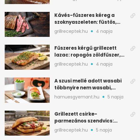
Kávés-fűszeres kéreg a
szoknyaszeleten: füstös,
csokoládés mélység
grillreceptek.hu
4 napja
Fűszeres kérgű grillezett
lazac: ropogós zöldfűszer,
szaftos belső
grillreceptek.hu
4 napja
A szusi mellé adott wasabi
többnyire nem wasabi,
hanem fűszerkeverék
hamuesgyemant.hu
5 napja
Grillezett csirke-
parmezános szendvics:
ropogós csirke, olvadó sajt
grillreceptek.hu
5 napja