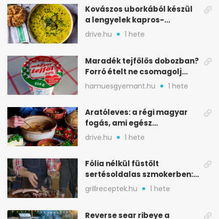
Kovászos uborkából készül
a lengyelek kapros-
savanykás levese
drive.hu
1 hete
Maradék tejfölös dobozban?
Forró ételt ne csomagolj
ilyen tégelybe
hamuesgyemant.hu
1 hete
Aratóleves: a régi magyar
fogás, ami egész
csapatokat jóllakatott
drive.hu
1 hete
Fólia nélkül füstölt
sertésoldalas szmokerben:
ropogós bark, 6 óra
grillreceptek.hu
1 hete
Reverse sear ribeye a