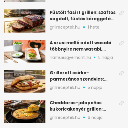
Füstölt fasírt grillen: szaftos
vagdalt, füstös kéreggel és
BBQ mázzal
grillreceptek.hu
1 hete
A szusi mellé adott wasabi
többnyire nem wasabi,
hanem fűszerkeverék
hamuesgyemant.hu
5 napja
Grillezett csirke-
parmezános szendvics:
ropogós csirke, olvadó sajt
grillreceptek.hu
5 napja
Cheddaros-jalapeños
kukoricakenyér grillen:
ropogós alj, puha belső
grillreceptek.hu
6 napja