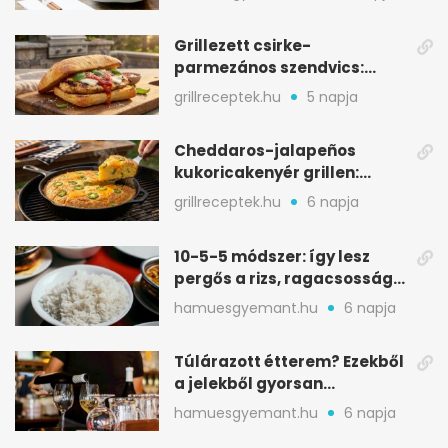
Grillezett csirke-
parmezános szendvics:
ropogós csirke, olvadó sajt
grillreceptek.hu
5 napja
Cheddaros-jalapeños
kukoricakenyér grillen:
ropogós alj, puha belső
grillreceptek.hu
6 napja
10-5-5 módszer: így lesz
pergős a rizs, ragacsosság
nélkül
hamuesgyemant.hu
6 napja
Túlárazott étterem? Ezekből
a jelekből gyorsan
észreveheted
hamuesgyemant.hu
6 napja