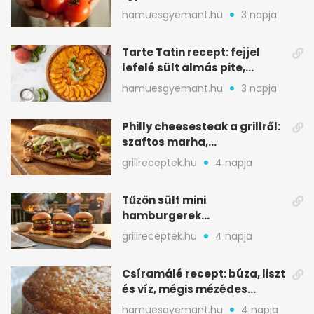
gyomorégést
hamuesgyemant.hu
3 napja
Tarte Tatin recept: fejjel
lefelé sült almás pite,
ropogós aljjal
hamuesgyemant.hu
3 napja
Philly cheesesteak a grillről:
szaftos marha,
karamellizált hagyma
grillreceptek.hu
4 napja
Tűzön sült mini
hamburgerek
sobrasadával: csípős-
grillreceptek.hu
4 napja
mézes falatkák
Csíramálé recept: búza, liszt
és víz, mégis mézédes
sütemény
hamuesgyemant.hu
4 napja