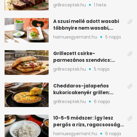
BBQ mázzal
grillreceptek.hu
1 hete
A szusi mellé adott wasabi
többnyire nem wasabi,
hanem fűszerkeverék
hamuesgyemant.hu
5 napja
Grillezett csirke-
parmezános szendvics:
ropogós csirke, olvadó sajt
grillreceptek.hu
5 napja
Cheddaros-jalapeños
kukoricakenyér grillen:
ropogós alj, puha belső
grillreceptek.hu
6 napja
10-5-5 módszer: így lesz
pergős a rizs, ragacsosság
nélkül
hamuesgyemant.hu
6 napja