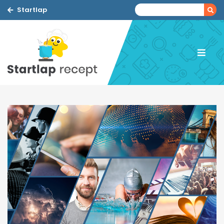
Startlap