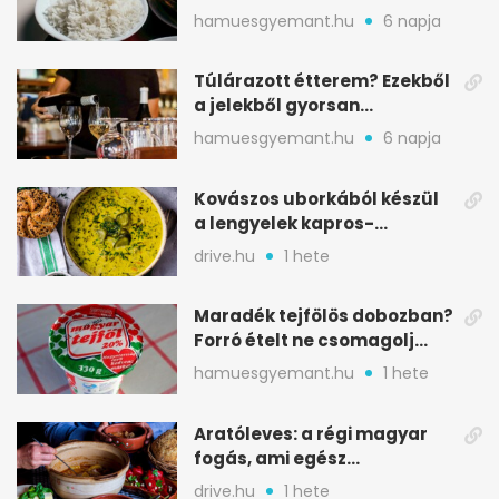
nélkül
hamuesgyemant.hu
6 napja
Túlárazott étterem? Ezekből
a jelekből gyorsan
észreveheted
hamuesgyemant.hu
6 napja
Kovászos uborkából készül
a lengyelek kapros-
savanykás levese
drive.hu
1 hete
Maradék tejfölös dobozban?
Forró ételt ne csomagolj
ilyen tégelybe
hamuesgyemant.hu
1 hete
Aratóleves: a régi magyar
fogás, ami egész
csapatokat jóllakatott
drive.hu
1 hete