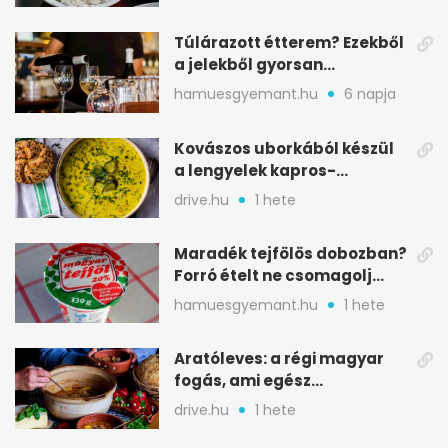
Túlárazott étterem? Ezekből
a jelekből gyorsan
észreveheted
hamuesgyemant.hu
6 napja
Kovászos uborkából készül
a lengyelek kapros-
savanykás levese
drive.hu
1 hete
Maradék tejfölös dobozban?
Forró ételt ne csomagolj
ilyen tégelybe
hamuesgyemant.hu
1 hete
Aratóleves: a régi magyar
fogás, ami egész
csapatokat jóllakatott
drive.hu
1 hete