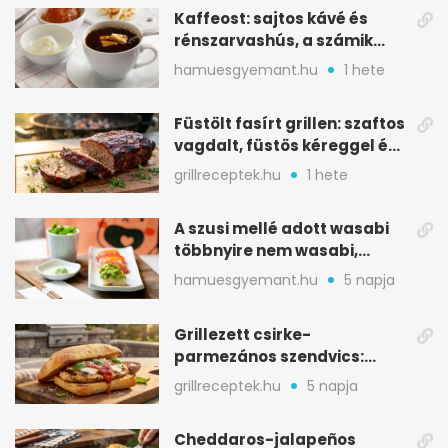
Kaffeost: sajtos kávé és
rénszarvashús, a számik
melegítő itala
hamuesgyemant.hu
1 hete
Füstölt fasírt grillen: szaftos
vagdalt, füstös kéreggel és
BBQ mázzal
grillreceptek.hu
1 hete
A szusi mellé adott wasabi
többnyire nem wasabi,
hanem fűszerkeverék
hamuesgyemant.hu
5 napja
Grillezett csirke-
parmezános szendvics:
ropogós csirke, olvadó sajt
grillreceptek.hu
5 napja
Cheddaros-jalapeños