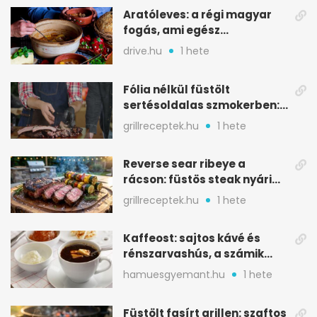
Aratóleves: a régi magyar
fogás, ami egész
csapatokat jóllakatott
drive.hu
1 hete
Fólia nélkül füstölt
sertésoldalas szmokerben:
ropogós bark, 6 óra
grillreceptek.hu
1 hete
Reverse sear ribeye a
rácson: füstös steak nyári
tökkebabbal
grillreceptek.hu
1 hete
Kaffeost: sajtos kávé és
rénszarvashús, a számik
melegítő itala
hamuesgyemant.hu
1 hete
Füstölt fasírt grillen: szaftos