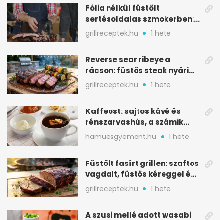
Fólia nélkül füstölt
sertésoldalas szmokerben:
ropogós bark, 6 óra
grillreceptek.hu
1 hete
Reverse sear ribeye a
rácson: füstös steak nyári
tökkebabbal
grillreceptek.hu
1 hete
Kaffeost: sajtos kávé és
rénszarvashús, a számik
melegítő itala
hamuesgyemant.hu
1 hete
Füstölt fasírt grillen: szaftos
vagdalt, füstös kéreggel és
BBQ mázzal
grillreceptek.hu
1 hete
A szusi mellé adott wasabi