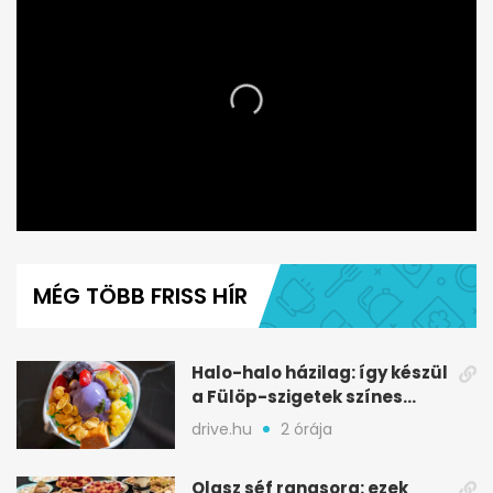
0
seconds
of
MÉG TÖBB FRISS HÍR
1
minute,
32
seconds
Halo-halo házilag: így készül
a Fülöp-szigetek színes
jégdesszertje
drive.hu
2 órája
Olasz séf rangsora: ezek