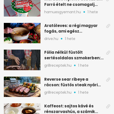
Forró ételt ne csomagolj
ilyen tégelybe
hamuesgyemant.hu
1 hete
Aratóleves: a régi magyar
fogás, ami egész
csapatokat jóllakatott
drive.hu
1 hete
Fólia nélkül füstölt
sertésoldalas szmokerben:
ropogós bark, 6 óra
grillreceptek.hu
1 hete
Reverse sear ribeye a
rácson: füstös steak nyári
tökkebabbal
grillreceptek.hu
1 hete
Kaffeost: sajtos kávé és
rénszarvashús, a számik