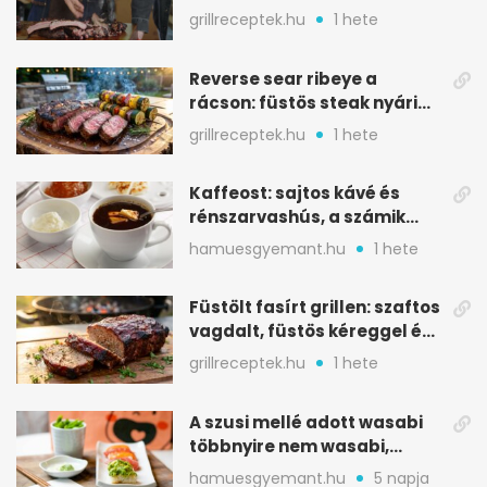
ropogós bark, 6 óra
grillreceptek.hu
1 hete
Reverse sear ribeye a
rácson: füstös steak nyári
tökkebabbal
grillreceptek.hu
1 hete
Kaffeost: sajtos kávé és
rénszarvashús, a számik
melegítő itala
hamuesgyemant.hu
1 hete
Füstölt fasírt grillen: szaftos
vagdalt, füstös kéreggel és
BBQ mázzal
grillreceptek.hu
1 hete
A szusi mellé adott wasabi
többnyire nem wasabi,
hanem fűszerkeverék
hamuesgyemant.hu
5 napja