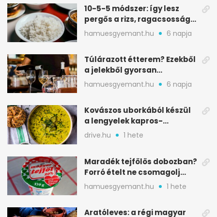
10-5-5 módszer: így lesz
pergős a rizs, ragacsosság
nélkül
hamuesgyemant.hu
6 napja
Túlárazott étterem? Ezekből
a jelekből gyorsan
észreveheted
hamuesgyemant.hu
6 napja
Kovászos uborkából készül
a lengyelek kapros-
savanykás levese
drive.hu
1 hete
Maradék tejfölös dobozban?
Forró ételt ne csomagolj
ilyen tégelybe
hamuesgyemant.hu
1 hete
Aratóleves: a régi magyar