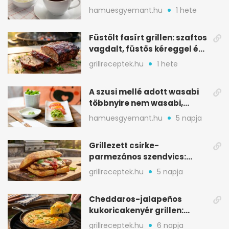
melegítő itala
hamuesgyemant.hu
1 hete
Füstölt fasírt grillen: szaftos
vagdalt, füstös kéreggel és
BBQ mázzal
grillreceptek.hu
1 hete
A szusi mellé adott wasabi
többnyire nem wasabi,
hanem fűszerkeverék
hamuesgyemant.hu
5 napja
Grillezett csirke-
parmezános szendvics:
ropogós csirke, olvadó sajt
grillreceptek.hu
5 napja
Cheddaros-jalapeños
kukoricakenyér grillen:
ropogós alj, puha belső
grillreceptek.hu
6 napja