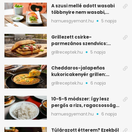
A szusi mellé adott wasabi
többnyire nem wasabi,
hanem fűszerkeverék
hamuesgyemant.hu
5 napja
Grillezett csirke-
parmezános szendvics:
ropogós csirke, olvadó sajt
grillreceptek.hu
5 napja
Cheddaros-jalapeños
kukoricakenyér grillen:
ropogós alj, puha belső
grillreceptek.hu
6 napja
10-5-5 módszer: így lesz
pergős a rizs, ragacsosság
nélkül
hamuesgyemant.hu
6 napja
Túlárazott étterem? Ezekből