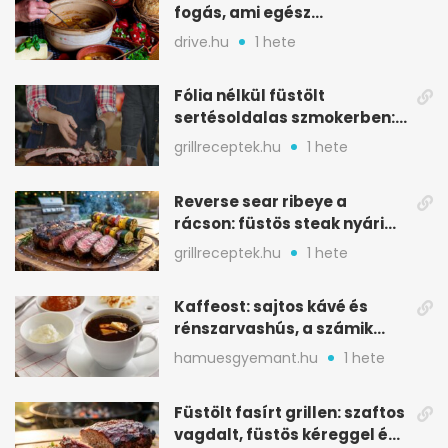
fogás, ami egész
csapatokat jóllakatott
drive.hu
1 hete
Fólia nélkül füstölt
sertésoldalas szmokerben:
ropogós bark, 6 óra
grillreceptek.hu
1 hete
Reverse sear ribeye a
rácson: füstös steak nyári
tökkebabbal
grillreceptek.hu
1 hete
Kaffeost: sajtos kávé és
rénszarvashús, a számik
melegítő itala
hamuesgyemant.hu
1 hete
Füstölt fasírt grillen: szaftos
vagdalt, füstös kéreggel és