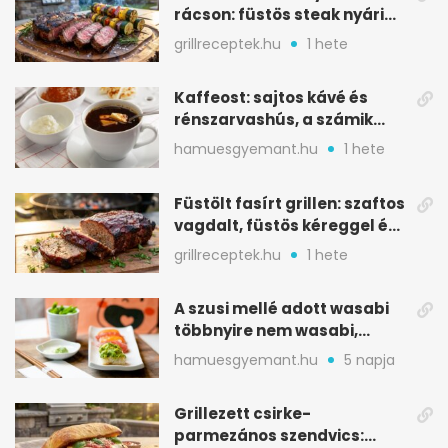
rácson: füstös steak nyári
tökkebabbal
grillreceptek.hu
1 hete
Kaffeost: sajtos kávé és
rénszarvashús, a számik
melegítő itala
hamuesgyemant.hu
1 hete
Füstölt fasírt grillen: szaftos
vagdalt, füstös kéreggel és
BBQ mázzal
grillreceptek.hu
1 hete
A szusi mellé adott wasabi
többnyire nem wasabi,
hanem fűszerkeverék
hamuesgyemant.hu
5 napja
Grillezett csirke-
parmezános szendvics: