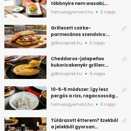
többnyire nem wasabi,
hanem fűszerkeverék
hamuesgyemant.hu
5 napja
Grillezett csirke-
parmezános szendvics:
ropogós csirke, olvadó sajt
grillreceptek.hu
5 napja
Cheddaros-jalapeños
kukoricakenyér grillen:
ropogós alj, puha belső
grillreceptek.hu
6 napja
10-5-5 módszer: így lesz
pergős a rizs, ragacsosság
nélkül
hamuesgyemant.hu
6 napja
Túlárazott étterem? Ezekből
a jelekből gyorsan