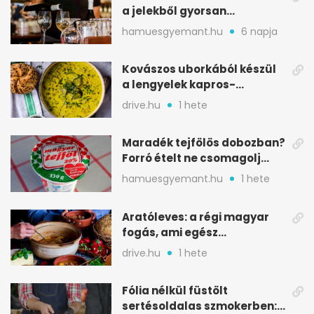
a jelekből gyorsan
észreveheted
hamuesgyemant.hu
6 napja
Kovászos uborkából készül
a lengyelek kapros-
savanykás levese
drive.hu
1 hete
Maradék tejfölös dobozban?
Forró ételt ne csomagolj
ilyen tégelybe
hamuesgyemant.hu
1 hete
Aratóleves: a régi magyar
fogás, ami egész
csapatokat jóllakatott
drive.hu
1 hete
Fólia nélkül füstölt
sertésoldalas szmokerben: