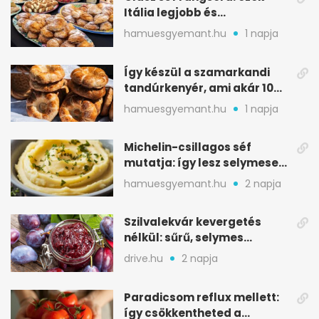
Itália legjobb és
leggyengébb desszertjei
hamuesgyemant.hu
1 napja
Így készül a szamarkandi
tandúrkenyér, ami akár 10
napig is eláll
hamuesgyemant.hu
1 napja
Michelin-csillagos séf
mutatja: így lesz selymesen
krémes a burgonyapüré
hamuesgyemant.hu
2 napja
Szilvalekvár kevergetés
nélkül: sűrű, selymes
változat a sütőből
drive.hu
2 napja
Paradicsom reflux mellett:
így csökkentheted a