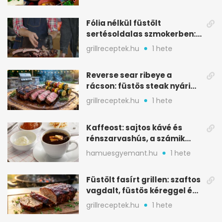
Fólia nélkül füstölt
sertésoldalas szmokerben:
ropogós bark, 6 óra
grillreceptek.hu
1 hete
Reverse sear ribeye a
rácson: füstös steak nyári
tökkebabbal
grillreceptek.hu
1 hete
Kaffeost: sajtos kávé és
rénszarvashús, a számik
melegítő itala
hamuesgyemant.hu
1 hete
Füstölt fasírt grillen: szaftos
vagdalt, füstös kéreggel és
BBQ mázzal
grillreceptek.hu
1 hete