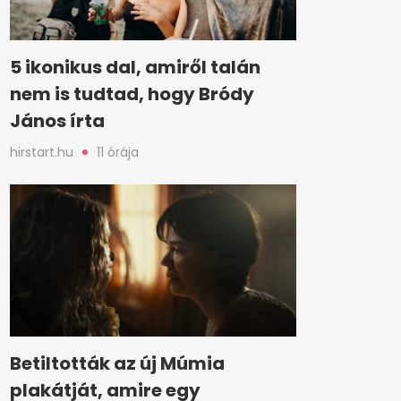
5 ikonikus dal, amiről talán
nem is tudtad, hogy Bródy
János írta
hirstart.hu
11 órája
Betiltották az új Múmia
plakátját, amire egy