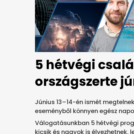
5 hétvégi csal
országszerte j
Június 13–14-én ismét megtelnek
eseményből könnyen egész napos
Válogatásunkban 5 hétvégi prog
kicsik és nagyok is élvezhetnek, 