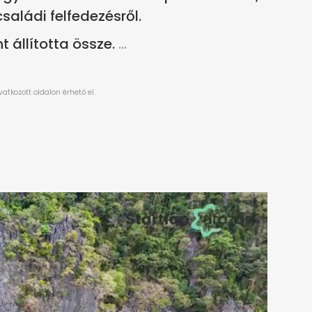
aládi felfedezésről.
állította össze.