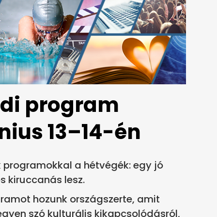
ádi program
únius 13–14-én
 programokkal a hétvégék: egy jó
 kiruccanás lesz.
ramot hozunk országszerte, amit
legyen szó kulturális kikapcsolódásról,