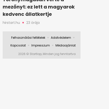
mezőnyt: ez lett a magyarok
kedvenc állatkertje
hirstart.hu
23 órája
Felhasználási feltételek
Adatvédelem
Kapcsolat
Impresszum
Médiaajánlat
2026 © Startlap, Minden jog fenntartva