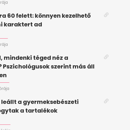
órája
ura 60 felett: könnyen kezelhető
i karaktert ad
órája
, mindenki téged néz a
 Pszichológusok szerint más áll
ben
órája
leállt a gyermeksebészeti
ogytak a tartalékok