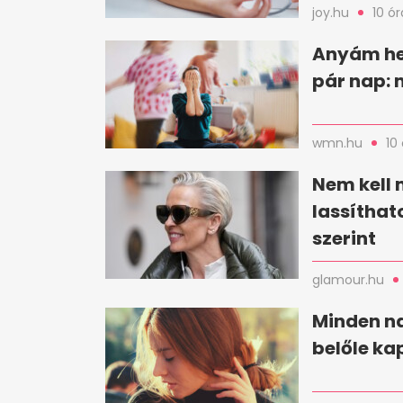
joy.hu
10 ór
Anyám he
pár nap: 
wmn.hu
10
Nem kell 
lassíthat
szerint
glamour.hu
Minden na
belőle ka