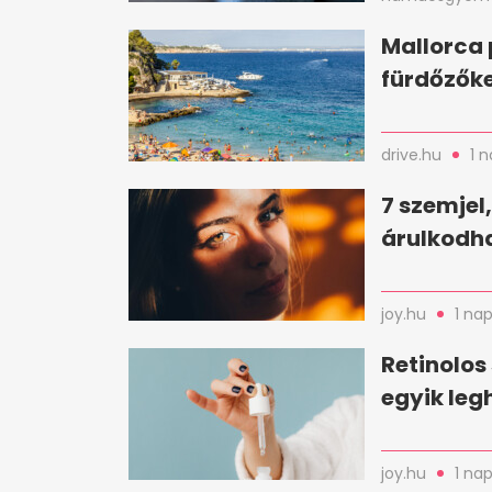
Mallorca 
fürdőzőke
drive.hu
1 
7 szemjel
árulkodha
joy.hu
1 nap
Retinolos
egyik le
joy.hu
1 nap