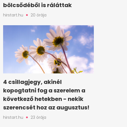
bölcsődéből is ráláttak
hirstart.hu
20 órája
4 csillagjegy, akinél
kopogtatni fog a szerelem a
következő hetekben - nekik
szerencsét hoz az augusztus!
hirstart.hu
23 órája