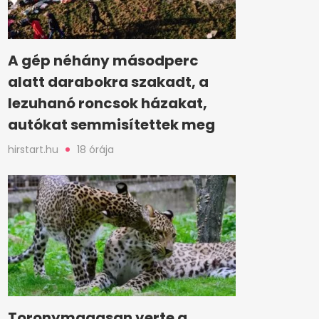
A gép néhány másodperc
alatt darabokra szakadt, a
lezuhanó roncsok házakat,
autókat semmisítettek meg
hirstart.hu
18 órája
Toronymagasan verte a