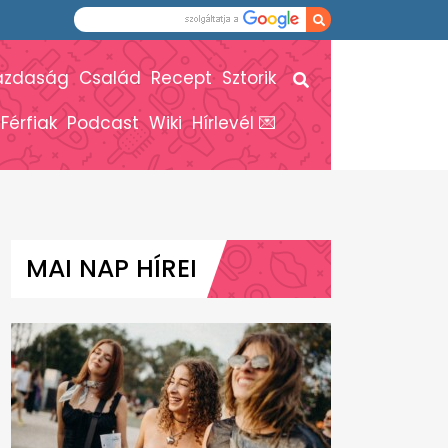
azdaság
Család
Recept
Sztorik
Férfiak
Podcast
Wiki
Hírlevél 💌
MAI NAP HÍREI