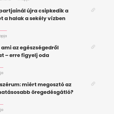
partjainál újra csipkedik a
t a halak a sekély vízben
napja
, ami az egészségedről
t – erre figyelj oda
ja
 szérum: miért megosztó az
ghatásosabb öregedésgátló?
ja