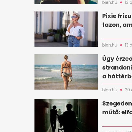
bien.hu
13 
Pixie friz
fazon, am
bien.hu
13 
Úgy érzed
strandon?
a háttér
bien.hu
20 
Szegeden 
műtő: elf