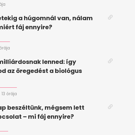
ája
tekig a húgomnál van, nálam
miért fáj ennyire?
 órája
milliárdosnak lenned: így
od az öregedést a biológus
13 órája
p beszéltünk, mégsem lett
pcsolat – mi fáj ennyire?