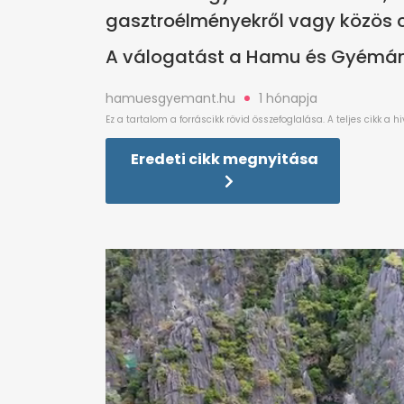
gasztroélményekről vagy közös cs
A válogatást a Hamu és Gyémánt 
hamuesgyemant.hu
1 hónapja
Eredeti cikk megnyitása