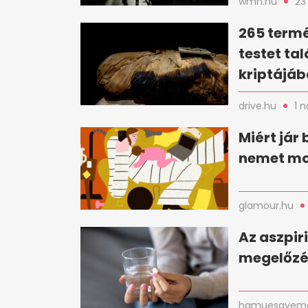
wmn.hu
23
265 term
testet ta
kriptájá
drive.hu
1 
Miért jár
nemet m
glamour.hu
Az aszpir
megelőzé
hamuesgyema