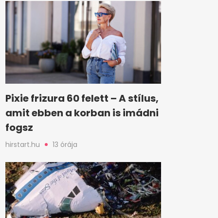
Pixie frizura 60 felett – A stílus,
amit ebben a korban is imádni
fogsz
hirstart.hu
13 órája