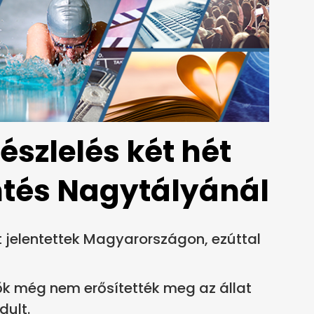
szlelés két hét
entés Nagytályánál
 jelentettek Magyarországon, ezúttal
ők még nem erősítették meg az állat
dult.