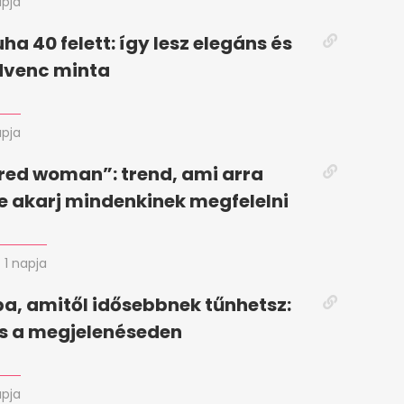
apja
ha 40 felett: így lesz elegáns és
edvenc minta
apja
red woman”: trend, ami arra
ne akarj mindenkinek megfelelni
1 napja
ba, amitől idősebbnek tűnhetsz:
íts a megjelenéseden
apja