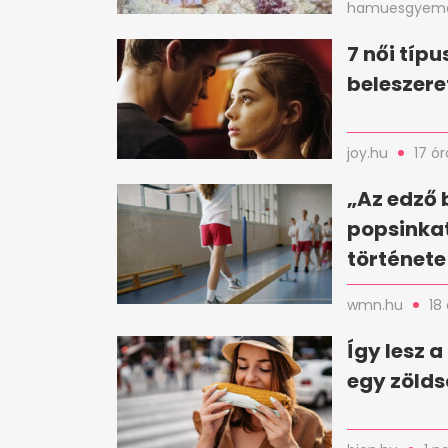
hamuesgyema
7 női típu
beleszere
joy.hu
17 ór
„Az edző
popsinkat
története
wmn.hu
18
Így lesz 
egy zölds