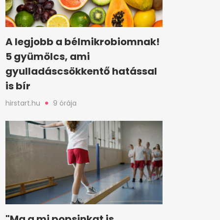
A legjobb a bélmikrobiomnak!
5 gyümölcs, ami
gyulladáscsökkentő hatással
is bír
hirstart.hu
9 órája
"Ma a mi popsinkat is