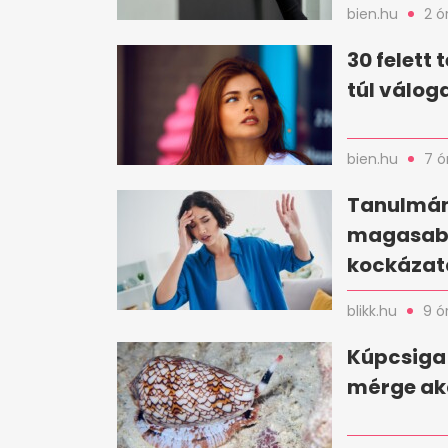
bien.hu
2 ó
30 felett
túl válog
bien.hu
7 ó
Tanulmán
magasabb 
kockázat
blikk.hu
9 ó
Kúpcsiga 
mérge aká