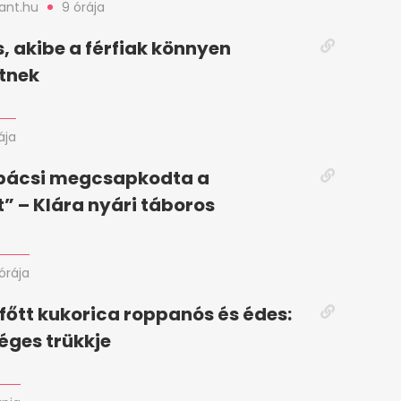
nt.hu
9 órája
s, akibe a férfiak könnyen
tnek
ája
 bácsi megcsapkodta a
” – Klára nyári táboros
 órája
a főtt kukorica roppanós és édes:
éges trükkje