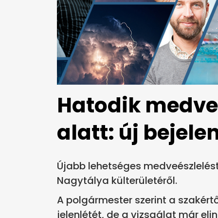
Hatodik medveé
alatt: új bejel
Újabb lehetséges medveészlelést
Nagytálya külterületéről.
A polgármester szerint a szakért
jelenlétét, de a vizsgálat már elin