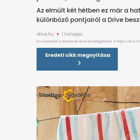
Az elmúlt két hétben ez már a ha
különböző pontjairól a Drive besz
drive.hu
1 hónapja
Eredeti cikk megnyitása