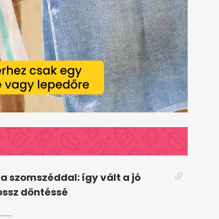
a szomszéddal: így vált a jó
ossz döntéssé