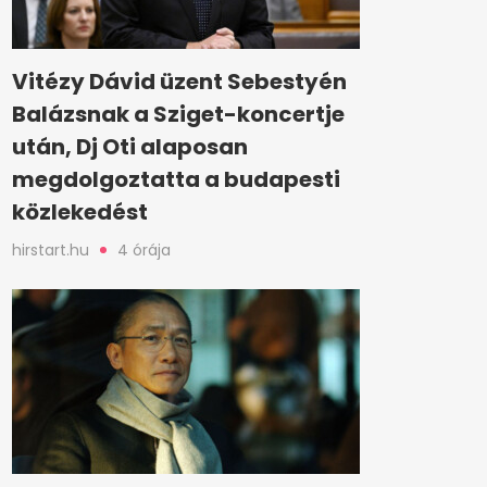
Vitézy Dávid üzent Sebestyén
Balázsnak a Sziget-koncertje
után, Dj Oti alaposan
megdolgoztatta a budapesti
közlekedést
hirstart.hu
4 órája