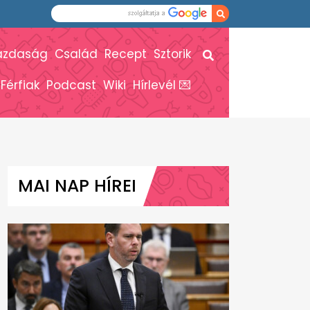
azdaság
Család
Recept
Sztorik
Férfiak
Podcast
Wiki
Hírlevél 💌
MAI NAP HÍREI