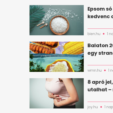
Epsom só 
kedvenc 
bien.hu
1 n
Balaton 2
egy stran
wmn.hu
1 
8 apró je
utalhat – 
joy.hu
1 nap