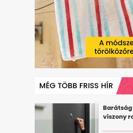
0
seconds
of
MÉG TÖBB FRISS HÍR
1
minute,
12
seconds
Volume
0%
Barátság 
viszony r