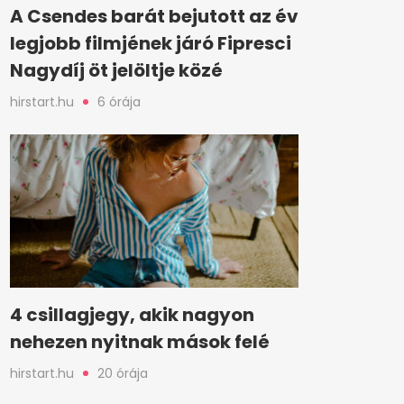
A Csendes barát bejutott az év
legjobb filmjének járó Fipresci
Nagydíj öt jelöltje közé
hirstart.hu
6 órája
4 csillagjegy, akik nagyon
nehezen nyitnak mások felé
hirstart.hu
20 órája