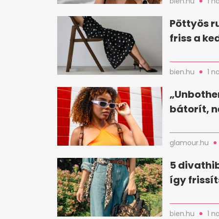
bien.hu
1 n
Pöttyös ru
friss a k
bien.hu
1 n
„Unbothe
bátorít, 
glamour.hu
5 divathi
így friss
bien.hu
1 n