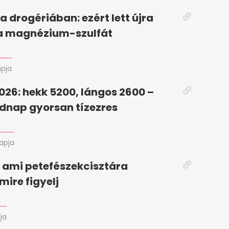
a drogériában: ezért lett újra
a magnézium-szulfát
apja
026: hekk 5200, lángos 2600 –
dnap gyorsan tízezres
napja
l, ami petefészekcisztára
mire figyelj
ja