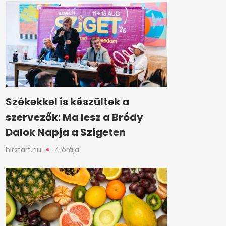
Székekkel is készültek a
szervezők: Ma lesz a Bródy
Dalok Napja a Szigeten
hirstart.hu
4 órája