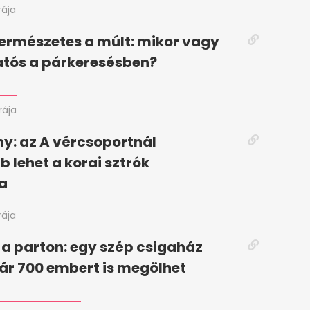
rája
 természetes a múlt: mikor vagy
atós a párkeresésben?
rája
y: az A vércsoportnál
lehet a korai sztrók
a
rája
a parton: egy szép csigaház
r 700 embert is megölhet