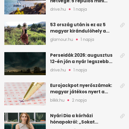
hétvége: 5 repülős mini
nyaralás 0 szabadsággal
drive.hu
1 napja
53 ország után is ez az 5
magyar kirándulóhely a
kedvencem
glamour.hu
1 napja
Perseidák 2026: augusztus
12-én jön a nyár legszebb
csillaghullása
drive.hu
1 napja
Eurojackpot nyerőszámok:
magyar játékos nyert a
2026. augusztus 4-i húzáson
blikk.hu
2 napja
Nyári Dia a kórházi
hónapokról: „Sokat
veszekedtem Istennel”