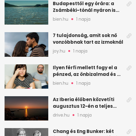
Budapesttől egy órára: a
Zsámbéki-tónál nyáron is
van hely
bien.hu
1 napja
7 tulajdonság, amit sok nő
vonzóbbnak tart az izmoknál
joy.hu
1 napja
Ilyen férfi mellett fogy el a
pénzed, az önbizalmad és a
nyugalmad
bien.hu
1 napja
Az Iberia élőben közvetíti
augusztus 12-én a teljes
napfogyatkozást
drive.hu
1 napja
Chang és Eng Bunker: két