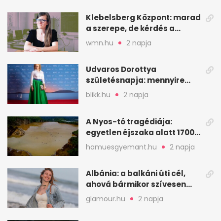
Klebelsberg Központ: marad
a szerepe, de kérdés a
hitelessége
wmn.hu
2 napja
Udvaros Dorottya
születésnapja: mennyire
ismered a filmszerepeit?
blikk.hu
2 napja
A Nyos-tó tragédiája:
egyetlen éjszaka alatt 1700
ember halt meg
hamuesgyemant.hu
2 napja
Albánia: a balkáni úti cél,
ahová bármikor szívesen
visszamennék
glamour.hu
2 napja