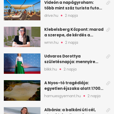
Videón a napágyroham:
több mint száz turista futott
a helyekért Tenerifén
drive.hu
2 napja
Klebelsberg Központ: marad
a szerepe, de kérdés a
hitelessége
wmn.hu
2 napja
Udvaros Dorottya
születésnapja: mennyire
ismered a filmszerepeit?
blikk.hu
2 napja
A Nyos-tó tragédiája:
egyetlen éjszaka alatt 1700
ember halt meg
hamuesgyemant.hu
2 napja
Albánia: a balkáni úti cél,