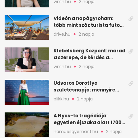
wmn.hu
2 napja
Videón a napágyroham:
több mint száz turista futott
a helyekért Tenerifén
drive.hu
2 napja
Klebelsberg Központ: marad
a szerepe, de kérdés a
hitelessége
wmn.hu
2 napja
Udvaros Dorottya
születésnapja: mennyire
ismered a filmszerepeit?
blikk.hu
2 napja
A Nyos-tó tragédiája:
egyetlen éjszaka alatt 1700
ember halt meg
hamuesgyemant.hu
2 napja