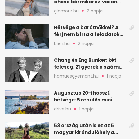
ahová bármikor szívesen
visszamennék
glamour.hu
2 napja
Hétvége a barátnőkkel? A
férj nem bírta a feladatokat,
a feleség levegőt kér
bien.hu
2 napja
Chang és Eng Bunker: két
feleség, 21 gyerek a sziámi
ikrek életében
hamuesgyemant.hu
1 napja
Augusztus 20-i hosszú
hétvége: 5 repülős mini
nyaralás 0 szabadsággal
drive.hu
1 napja
53 ország után is ez az 5
magyar kirándulóhely a