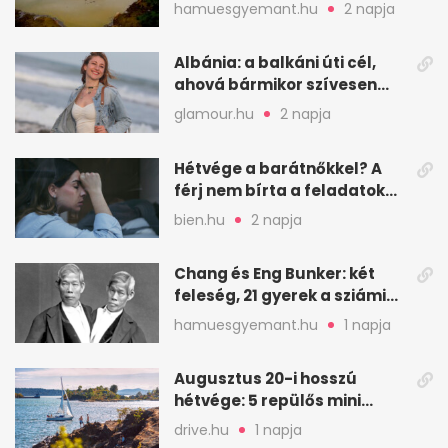
ember halt meg
hamuesgyemant.hu
2 napja
Albánia: a balkáni úti cél,
ahová bármikor szívesen
visszamennék
glamour.hu
2 napja
Hétvége a barátnőkkel? A
férj nem bírta a feladatokat,
a feleség levegőt kér
bien.hu
2 napja
Chang és Eng Bunker: két
feleség, 21 gyerek a sziámi
ikrek életében
hamuesgyemant.hu
1 napja
Augusztus 20-i hosszú
hétvége: 5 repülős mini
nyaralás 0 szabadsággal
drive.hu
1 napja