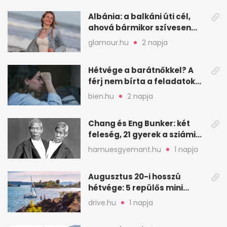
Albánia: a balkáni úti cél,
ahová bármikor szívesen
visszamennék
glamour.hu
2 napja
Hétvége a barátnőkkel? A
férj nem bírta a feladatokat,
a feleség levegőt kér
bien.hu
2 napja
Chang és Eng Bunker: két
feleség, 21 gyerek a sziámi
ikrek életében
hamuesgyemant.hu
1 napja
Augusztus 20-i hosszú
hétvége: 5 repülős mini
nyaralás 0 szabadsággal
drive.hu
1 napja