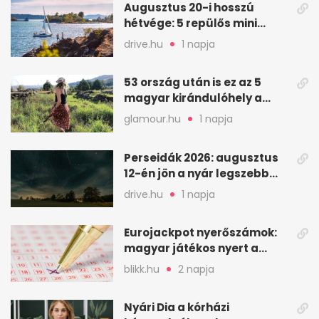
Augusztus 20-i hosszú
hétvége: 5 repülős mini
nyaralás 0 szabadsággal
drive.hu
1 napja
53 ország után is ez az 5
magyar kirándulóhely a
kedvencem
glamour.hu
1 napja
Perseidák 2026: augusztus
12-én jön a nyár legszebb
csillaghullása
drive.hu
1 napja
Eurojackpot nyerőszámok:
magyar játékos nyert a
2026. augusztus 4-i húzáson
blikk.hu
2 napja
Nyári Dia a kórházi