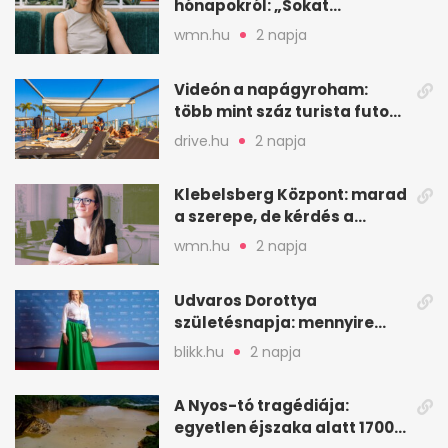
hónapokról: „Sokat
veszekedtem Istennel”
wmn.hu
2 napja
Videón a napágyroham:
több mint száz turista futott
a helyekért Tenerifén
drive.hu
2 napja
Klebelsberg Központ: marad
a szerepe, de kérdés a
hitelessége
wmn.hu
2 napja
Udvaros Dorottya
születésnapja: mennyire
ismered a filmszerepeit?
blikk.hu
2 napja
A Nyos-tó tragédiája:
egyetlen éjszaka alatt 1700