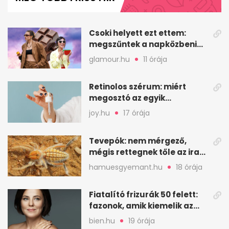
minute,
58
seconds
Csoki helyett ezt ettem:
megszűntek a napközbeni
nassolási rohamok
glamour.hu
11 órája
Retinolos szérum: miért
megosztó az egyik
leghatásosabb
joy.hu
17 órája
öregedésgátló?
Tevepók: nem mérgező,
mégis rettegnek tőle az iraki
sivatagban
hamuesgyemant.hu
18 órája
Fiatalító frizurák 50 felett:
fazonok, amik kiemelik az
arcodat
bien.hu
19 órája