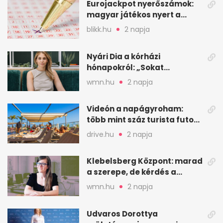
Eurojackpot nyerőszámok:
magyar játékos nyert a
2026. augusztus 4-i húzáson
blikk.hu
2 napja
Nyári Dia a kórházi
hónapokról: „Sokat
veszekedtem Istennel”
wmn.hu
2 napja
Videón a napágyroham:
több mint száz turista futott
a helyekért Tenerifén
drive.hu
2 napja
Klebelsberg Központ: marad
a szerepe, de kérdés a
hitelessége
wmn.hu
2 napja
Udvaros Dorottya