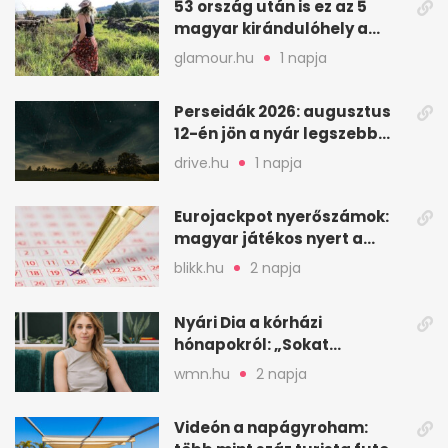
53 ország után is ez az 5
magyar kirándulóhely a
kedvencem
glamour.hu
1 napja
Perseidák 2026: augusztus
12-én jön a nyár legszebb
csillaghullása
drive.hu
1 napja
Eurojackpot nyerőszámok:
magyar játékos nyert a
2026. augusztus 4-i húzáson
blikk.hu
2 napja
Nyári Dia a kórházi
hónapokról: „Sokat
veszekedtem Istennel”
wmn.hu
2 napja
Videón a napágyroham: