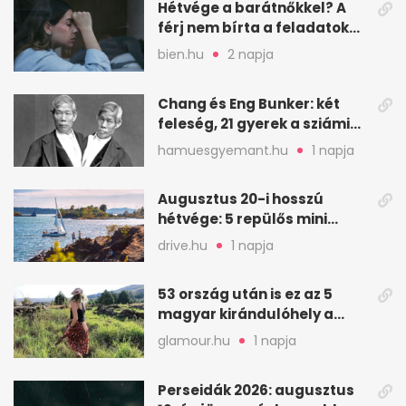
Hétvége a barátnőkkel? A
férj nem bírta a feladatokat,
a feleség levegőt kér
bien.hu
2 napja
Chang és Eng Bunker: két
feleség, 21 gyerek a sziámi
ikrek életében
hamuesgyemant.hu
1 napja
Augusztus 20-i hosszú
hétvége: 5 repülős mini
nyaralás 0 szabadsággal
drive.hu
1 napja
53 ország után is ez az 5
magyar kirándulóhely a
kedvencem
glamour.hu
1 napja
Perseidák 2026: augusztus