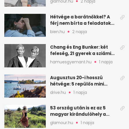
glamour.hu
2 napja
Hétvége a barátnőkkel? A
férj nem bírta a feladatokat,
a feleség levegőt kér
bien.hu
2 napja
Chang és Eng Bunker: két
feleség, 21 gyerek a sziámi
ikrek életében
hamuesgyemant.hu
1 napja
Augusztus 20-i hosszú
hétvége: 5 repülős mini
nyaralás 0 szabadsággal
drive.hu
1 napja
53 ország után is ez az 5
magyar kirándulóhely a
kedvencem
glamour.hu
1 napja