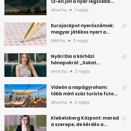
12-én jön a nyár legszebb
csillaghullása
drive.hu
1 napja
Eurojackpot nyerőszámok:
magyar játékos nyert a
2026. augusztus 4-i húzáson
blikk.hu
2 napja
Nyári Dia a kórházi
hónapokról: „Sokat
veszekedtem Istennel”
wmn.hu
2 napja
Videón a napágyroham:
több mint száz turista futott
a helyekért Tenerifén
drive.hu
2 napja
Klebelsberg Központ: marad
a szerepe, de kérdés a
hitelessége