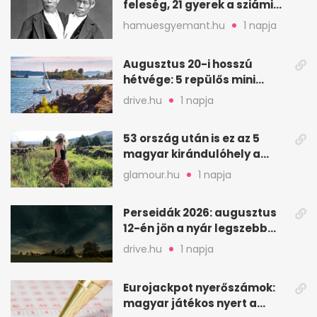
feleség, 21 gyerek a sziámi
ikrek életében
hamuesgyemant.hu
1 napja
Augusztus 20-i hosszú
hétvége: 5 repülős mini
nyaralás 0 szabadsággal
drive.hu
1 napja
53 ország után is ez az 5
magyar kirándulóhely a
kedvencem
glamour.hu
1 napja
Perseidák 2026: augusztus
12-én jön a nyár legszebb
csillaghullása
drive.hu
1 napja
Eurojackpot nyerőszámok:
magyar játékos nyert a