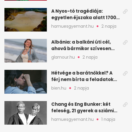
A Nyos-tó tragédiája:
egyetlen éjszaka alatt 1700
ember halt meg
hamuesgyemant.hu
2 napja
Albánia: a balkáni úti cél,
ahová bármikor szívesen
visszamennék
glamour.hu
2 napja
Hétvége a barátnőkkel? A
férj nem bírta a feladatokat,
a feleség levegőt kér
bien.hu
2 napja
Chang és Eng Bunker: két
feleség, 21 gyerek a sziámi
ikrek életében
hamuesgyemant.hu
1 napja