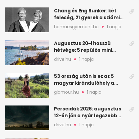
Chang és Eng Bunker: két
feleség, 21 gyerek a sziámi
ikrek életében
hamuesgyemant.hu
1 napja
Augusztus 20-i hosszú
hétvége: 5 repülős mini
nyaralás 0 szabadsággal
drive.hu
1 napja
53 ország után is ez az 5
magyar kirándulóhely a
kedvencem
glamour.hu
1 napja
Perseidák 2026: augusztus
12-én jön a nyár legszebb
csillaghullása
drive.hu
1 napja