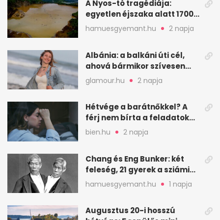
A Nyos-tó tragédiája:
egyetlen éjszaka alatt 1700
ember halt meg
hamuesgyemant.hu
2 napja
Albánia: a balkáni úti cél,
ahová bármikor szívesen
visszamennék
glamour.hu
2 napja
Hétvége a barátnőkkel? A
férj nem bírta a feladatokat,
a feleség levegőt kér
bien.hu
2 napja
Chang és Eng Bunker: két
feleség, 21 gyerek a sziámi
ikrek életében
hamuesgyemant.hu
1 napja
Augusztus 20-i hosszú