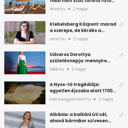
több mint száz turista futott
a helyekért Tenerifén
drive.hu
2 napja
Klebelsberg Központ: marad
a szerepe, de kérdés a
hitelessége
wmn.hu
2 napja
Udvaros Dorottya
születésnapja: mennyire
ismered a filmszerepeit?
blikk.hu
2 napja
A Nyos-tó tragédiája:
egyetlen éjszaka alatt 1700
ember halt meg
hamuesgyemant.hu
2 napja
Albánia: a balkáni úti cél,
ahová bármikor szívesen
visszamennék