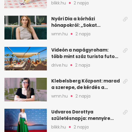
2026. augusztus 4-i húzáson
blikk.hu
2 napja
Nyári Dia a kórházi
hónapokról: „Sokat
veszekedtem Istennel”
wmn.hu
2 napja
Videón a napágyroham:
több mint száz turista futott
a helyekért Tenerifén
drive.hu
2 napja
Klebelsberg Központ: marad
a szerepe, de kérdés a
hitelessége
wmn.hu
2 napja
Udvaros Dorottya
születésnapja: mennyire
ismered a filmszerepeit?
blikk.hu
2 napja