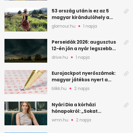
53 ország után is ez az 5
magyar kirándulóhely a
kedvencem
glamour.hu
1 napja
Perseidák 2026: augusztus
12-én jön a nyár legszebb
csillaghullása
drive.hu
1 napja
Eurojackpot nyerőszámok:
magyar játékos nyert a
2026. augusztus 4-i húzáson
blikk.hu
2 napja
Nyári Dia a kórházi
hónapokról: „Sokat
veszekedtem Istennel”
wmn.hu
2 napja