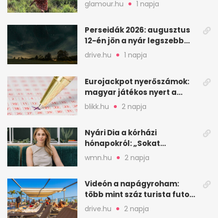
kedvencem
glamour.hu
1 napja
Perseidák 2026: augusztus
12-én jön a nyár legszebb
csillaghullása
drive.hu
1 napja
Eurojackpot nyerőszámok:
magyar játékos nyert a
2026. augusztus 4-i húzáson
blikk.hu
2 napja
Nyári Dia a kórházi
hónapokról: „Sokat
veszekedtem Istennel”
wmn.hu
2 napja
Videón a napágyroham:
több mint száz turista futott
a helyekért Tenerifén
drive.hu
2 napja