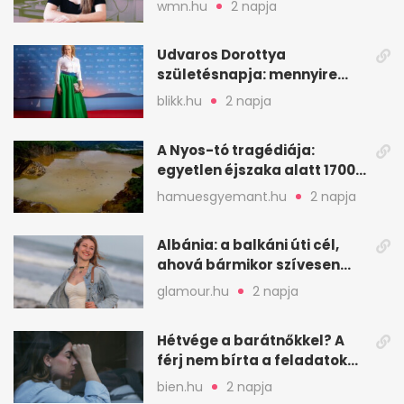
wmn.hu
2 napja
Udvaros Dorottya
születésnapja: mennyire
ismered a filmszerepeit?
blikk.hu
2 napja
A Nyos-tó tragédiája:
egyetlen éjszaka alatt 1700
ember halt meg
hamuesgyemant.hu
2 napja
Albánia: a balkáni úti cél,
ahová bármikor szívesen
visszamennék
glamour.hu
2 napja
Hétvége a barátnőkkel? A
férj nem bírta a feladatokat,
a feleség levegőt kér
bien.hu
2 napja