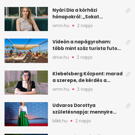
Nyári Dia a kórházi
hónapokról: „Sokat
veszekedtem Istennel”
wmn.hu
2 napja
Videón a napágyroham:
több mint száz turista futott
a helyekért Tenerifén
drive.hu
2 napja
Klebelsberg Központ: marad
a szerepe, de kérdés a
hitelessége
wmn.hu
2 napja
Udvaros Dorottya
születésnapja: mennyire
ismered a filmszerepeit?
blikk.hu
2 napja