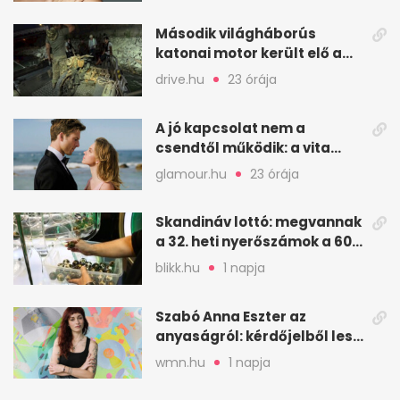
Második világháborús
katonai motor került elő a
Dunából a Batthyány térnél
drive.hu
23 órája
A jó kapcsolat nem a
csendtől működik: a vita
néha egészséges jel
glamour.hu
23 órája
Skandináv lottó: megvannak
a 32. heti nyerőszámok a 600
milliós játékhoz
blikk.hu
1 napja
Szabó Anna Eszter az
anyaságról: kérdőjelből lesz
valaha felkiáltójel?
wmn.hu
1 napja