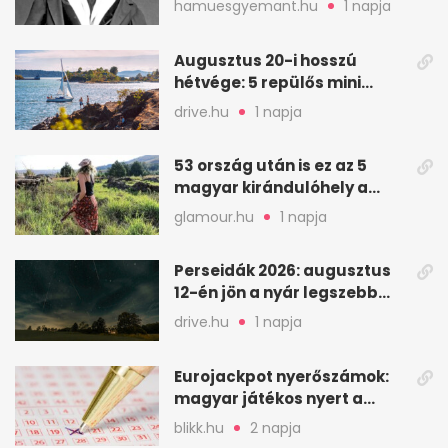
hamuesgyemant.hu
1 napja
Augusztus 20-i hosszú
hétvége: 5 repülős mini
nyaralás 0 szabadsággal
drive.hu
1 napja
53 ország után is ez az 5
magyar kirándulóhely a
kedvencem
glamour.hu
1 napja
Perseidák 2026: augusztus
12-én jön a nyár legszebb
csillaghullása
drive.hu
1 napja
Eurojackpot nyerőszámok:
magyar játékos nyert a
2026. augusztus 4-i húzáson
blikk.hu
2 napja