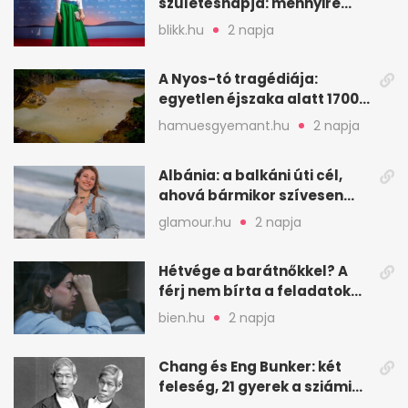
születésnapja: mennyire
ismered a filmszerepeit?
blikk.hu
2 napja
A Nyos-tó tragédiája:
egyetlen éjszaka alatt 1700
ember halt meg
hamuesgyemant.hu
2 napja
Albánia: a balkáni úti cél,
ahová bármikor szívesen
visszamennék
glamour.hu
2 napja
Hétvége a barátnőkkel? A
férj nem bírta a feladatokat,
a feleség levegőt kér
bien.hu
2 napja
Chang és Eng Bunker: két
feleség, 21 gyerek a sziámi
ikrek életében