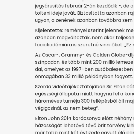
jegyárusítás február 2-án kezdődik -, de 
tölteni ideje javát. Biztosította azonban r
ugyan, a zenének azonban továbbra sem f
Kijelentette: reményei szerint jelennek meg
azonban megváltoztak, nem akar teljesen k
fociakadémiára is szeretné vinni őket. „Ez
Az Oscar-, Grammy- és Golden Globe-díja
színpadon, és több mint 200 millió lemeze
dal, amelyet az 1997-ben autóbalesetben 
önmagában 33 millió példányban fogyott.
Szerda videótájékoztatójában Sir Elton cá
egészségi állapota miatt hagyna fel a konc
hároméves turnéja 300 fellépésből áll maj
végigcsinál, az nem beteg”.
Elton John 2014 karácsonya előtt néhány
házasságát lehetővé tévő brit törvény kih
már több mint két évtizede együtt élő par