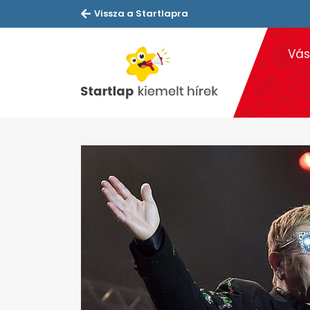
Vissza a Startlapra
Vás