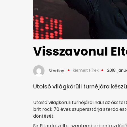
Visszavonul El
Kiemelt Hírek
2018. janu
Startlap
Utolsó világkörüli turnéjára készü
Utolsó világkörüli turnéjára indul az ősszel
brit rock 70 éves szupersztárja szerda e
döntését.
Sir Elton közölte: szeptemberben kezdődő 