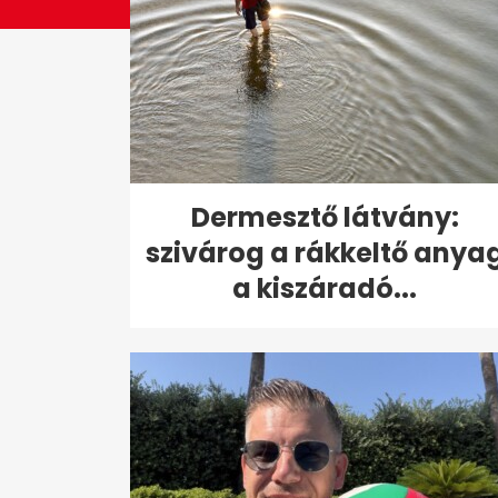
Dermesztő látvány:
szivárog a rákkeltő anya
a kiszáradó...