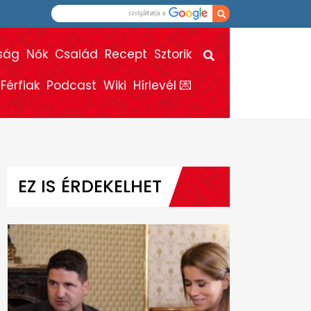
ság
Nők
Család
Recept
Sztorik
Férfiak
Podcast
Wiki
Hírlevél 💌
EZ IS ÉRDEKELHET