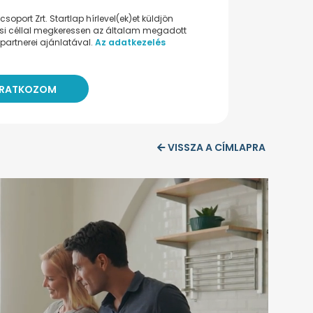
oport Zrt. Startlap hírlevel(ek)et küldjön
ési céllal megkeressen az általam megadott
partnerei ajánlatával.
Az adatkezelés
VISSZA A CÍMLAPRA