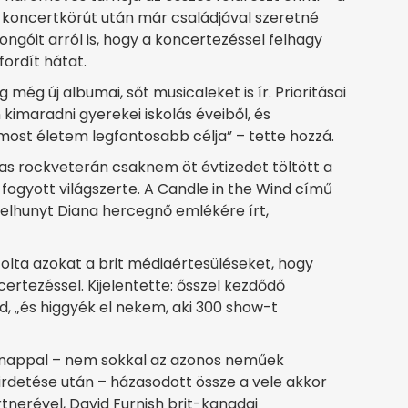
a koncertkörút után már családjával szeretné
ajongóit arról is, hogy a koncertezéssel felhagy
ordít hátat.
 még új albumai, sőt musicaleket is ír. Prioritásai
imaradni gyerekei iskolás éveiből, és
 most életem legfontosabb célja” – tette hozzá.
s rockveterán csaknem öt évtizedet töltött a
 fogyott világszerte. A Candle in the Wind című
elhunyt Diana hercegnő emlékére írt,
folta azokat a brit médiaértesüléseket, hogy
ertezéssel. Kijelentette: ősszel kezdődő
d, „és higgyék el nekem, aki 300 show-t
 nappal – nem sokkal az azonos neműek
irdetése után – házasodott össze a vele akkor
tnerével, David Furnish brit-kanadai