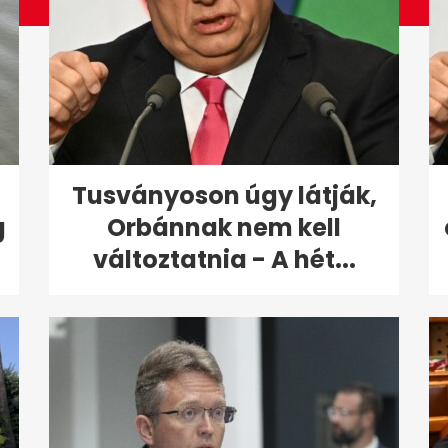
Tusványoson úgy látják,
g
Orbánnak nem kell
változtatnia - A hét...