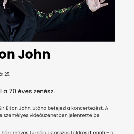
ton John
ár 25.
l a 70 éves zenész.
 Sir Elton John, utána befejezi a koncertezést. A
ste személyes videóüzenetben jelentette be
hároméves turnéja az összes földrészt érinti – a