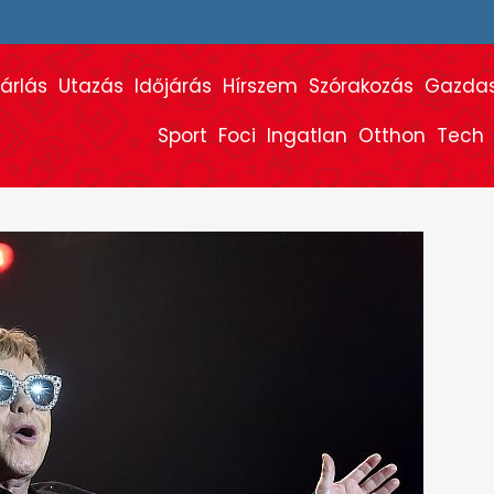
árlás
Utazás
Időjárás
Hírszem
Szórakozás
Gazda
Sport
Foci
Ingatlan
Otthon
Tech