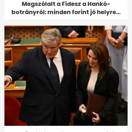
Megszólalt a Fidesz a Hankó-
botrányról: minden forint jó helyre...