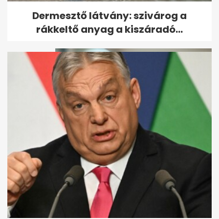
Már három magyar városban
Dermesztő látvány: szivárog a
is vízhiány van
rákkeltő anyag a kiszáradó...
Már a rendőrség is
figyelmeztet az új
bankkártyás csalásokra