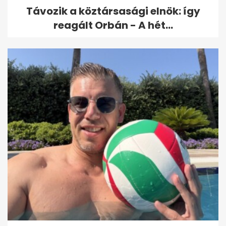
Távozik a köztársasági elnök: így
reagált Orbán - A hét...