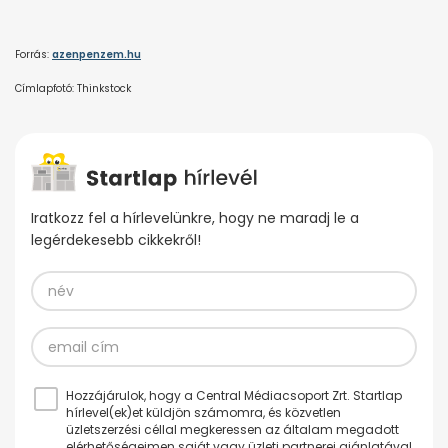
Forrás:
azenpenzem.hu
Címlapfotó: Thinkstock
Iratkozz fel a hírlevelünkre, hogy ne maradj le a
legérdekesebb cikkekről!
Hozzájárulok, hogy a Central Médiacsoport Zrt. Startlap
hírlevel(ek)et küldjön számomra, és közvetlen
üzletszerzési céllal megkeressen az általam megadott
elérhetőségeimen saját vagy üzleti partnerei ajánlatával.