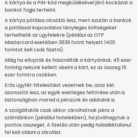
A kártya és a PIN-kód megküldésével járó kockázat a
bankot fogja terhelni.
A kártya pótlása olcsóbb lesz, mert ezután a bankok
a pótlással kapcsolatos tényleges költségeket
terhelhetik az ügyfelekre (például az OTP
Mastercard esetében 3639 forint helyett 1400
forintot kell csak fizetni).
Idáig ha ellopták és használták a kártyánkat, 45 ezer
forintig nekünk kellett viselni a kárt, ez az összeg 15
ezer forintra csökken.
Erős ügyfél-hitelesítést vezetnek be, azaz két
azonosító lesz, az egyik esetleges feltörése után is
biztonságban marad a pénzünk és adataink is.
A szolgáltatók csak akkor zárolhatnak pénz a
számlánkon (például hotelekben), ha jóváhagytuk a
pontos összeget. A fizetés után pedig haladéktalanul
fel kell oldani a zárolást.