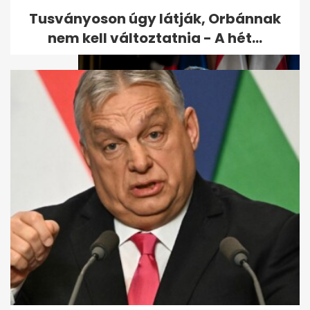
Tusványoson úgy látják, Orbánnak
nem kell változtatnia - A hét...
Kiderült, mikor oltják be Orbán
Viktort