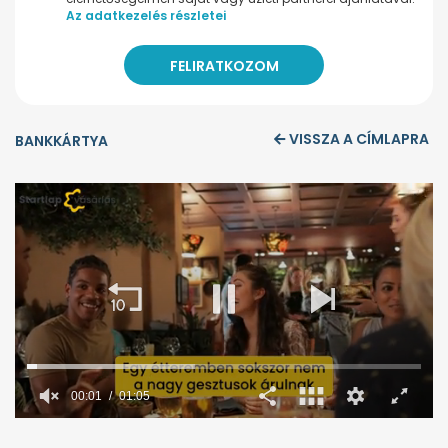
Az adatkezelés részletei
VISSZA A CÍMLAPRA
BANKKÁRTYA
00:02
01:05
0
seconds