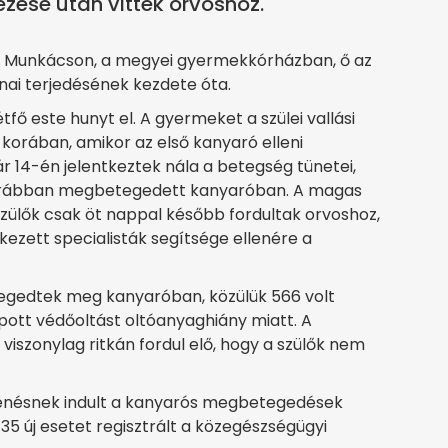
ezése után vitték orvoshoz.
 Munkácson, a megyei gyermekkórházban, ő az
ajnai terjedésének kezdete óta.
fő este hunyt el. A gyermeket a szülei vallási
orában, amikor az első kanyaró elleni
r 14-én jelentkeztek nála a betegség tünetei,
 korábban megbetegedett kanyaróban. A magas
 szülők csak öt nappal később fordultak orvoshoz,
rkezett specialisták segítsége ellenére a
tegedtek meg kanyaróban, közülük 566 volt
ott védőoltást oltóanyaghiány miatt. A
iszonylag ritkán fordul elő, hogy a szülők nem
kenésnek indult a kanyarós megbetegedések
5 új esetet regisztrált a közegészségügyi