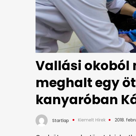
Vallási okoból 
meghalt egy öt
kanyaróban Ká
Kiemelt Hírek
2018. febr
Startlap