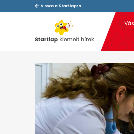
Vissza a Startlapra
Vás