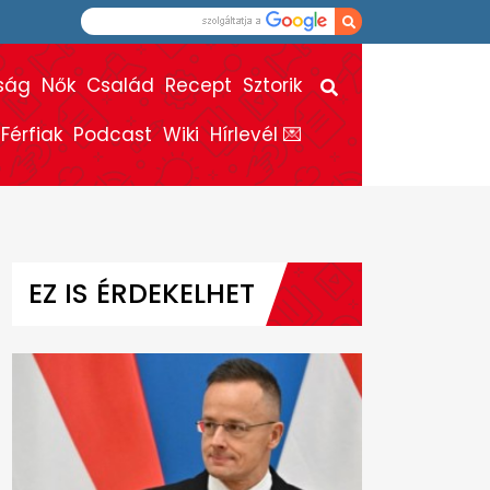
ság
Nők
Család
Recept
Sztorik
Férfiak
Podcast
Wiki
Hírlevél 💌
EZ IS ÉRDEKELHET