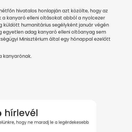
étfőn hivatalos honlapján azt közölte, hogy az
a kanyaró elleni oltásokat abból a nyolcezer
 küldött humanitárius segélyként január végén
áig egyetlen adag kanyaró elleni oltóanyag sem
ségügyi Minisztérium által egy hónappal ezelőtt
 a kanyarónak.
evelünkre, hogy ne maradj le a legérdekesebb