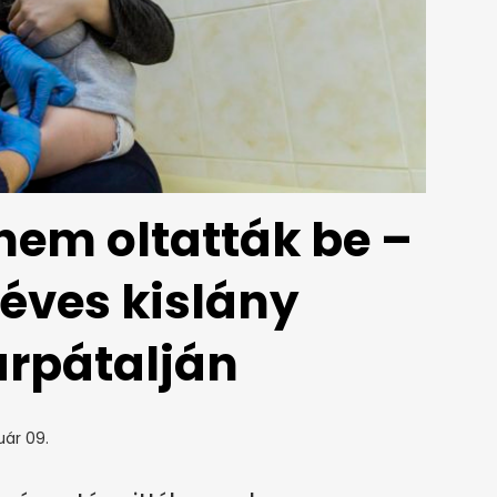
nem oltatták be –
éves kislány
rpátalján
uár 09.