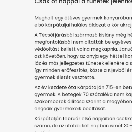
Csak öt nappal a tünetek jelentk
Meghalt egy ötéves gyermek kanyaróban
első kárpátaljai halálos áldozat a kór ukr
A Técsői járásból származó kislány még hét
megfontolásból nem oltatták be egyéves k
védőoltást kellett volna megkapnia. Januá
azt követően, hogy az anyja egy héttel
láz és más jellegzetes tünetek ellenére a
így minden erőfeszítés, közte a Kijevből é
gyermek életét vesztette.
Az év kezdete óta Kárpátalján 715-en be
gyermek. A betegek 70 százaléka nem kap
szakemberek állítása szerint a megyében v
engedik gyermekeik beoltását.
Kárpátalján február első napjaiban csök
száma, de az utóbbi két napban ismét 30-3