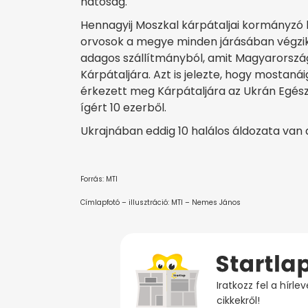
hatóság.
Hennagyij Moszkal kárpátaljai kormányzó h
orvosok a megye minden járásában végzik 
adagos szállítmányból, amit Magyarország
Kárpátaljára. Azt is jelezte, hogy mostan
érkezett meg Kárpátaljára az Ukrán Egész
ígért 10 ezerből.
Ukrajnában eddig 10 halálos áldozata van
Forrás: MTI
Címlapfotó – illusztráció: MTI – Nemes János
Iratkozz fel a hírl
cikkekről!