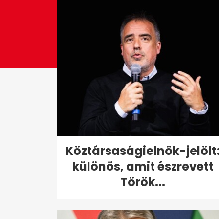
Köztársaságielnök-jelölt
különös, amit észrevett
Török...