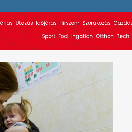
árlás
Utazás
Időjárás
Hírszem
Szórakozás
Gazda
Sport
Foci
Ingatlan
Otthon
Tech