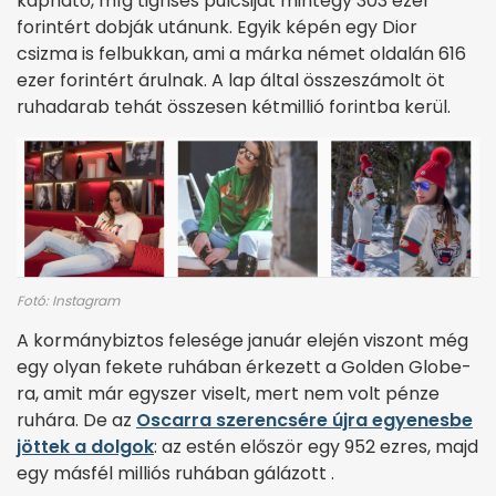
kapható, míg tigrises pulcsiját mintegy 303 ezer
forintért dobják utánunk. Egyik képén egy Dior
csizma is felbukkan, ami a márka német oldalán 616
ezer forintért árulnak. A lap által összeszámolt öt
ruhadarab tehát összesen kétmillió forintba kerül.
Fotó: Instagram
A kormánybiztos felesége január elején viszont még
egy olyan fekete ruhában érkezett a Golden Globe-
ra, amit már egyszer viselt, mert nem volt pénze
ruhára. De az
Oscarra szerencsére újra egyenesbe
jöttek a dolgok
: az estén először egy 952 ezres, majd
egy másfél milliós ruhában gálázott .