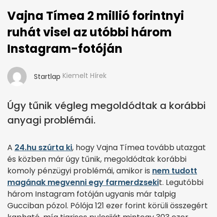
Vajna Tímea 2 millió forintnyi
ruhát visel az utóbbi három
Instagram-fotóján
Kiemelt Hírek
Startlap
Úgy tűnik végleg megoldódtak a korábbi
anyagi problémái.
A
24.hu szúrta ki
, hogy Vajna Tímea tovább utazgat
és közben már úgy tűnik, megoldódtak korábbi
komoly pénzügyi problémái, amikor is
nem tudott
magának megvenni egy farmerdzseki
t. Legutóbbi
három Instagram fotóján ugyanis már talpig
Gucciban pózol. Pólója 121 ezer forint körüli összegért