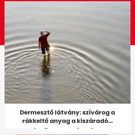
Megérkezett Magyar Péterék
Dermesztő látvány: szivárog a
első budapesti
rákkeltő anyag a kiszáradó...
polgármesterjelötje