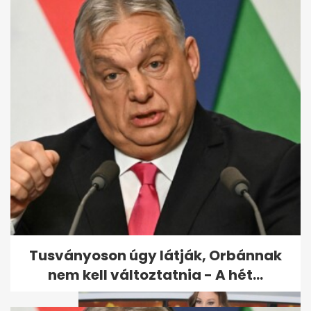
Hvg: Orbán lánya 600 ezres
táskával a vállán találkozott...
Tusványoson úgy látják, Orbánnak
nem kell változtatnia - A hét...