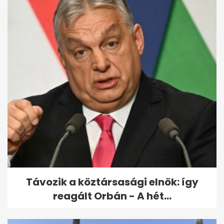
Vajna Tímea újra férjhez ment
Távozik a köztársasági elnök: így
reagált Orbán - A hét...