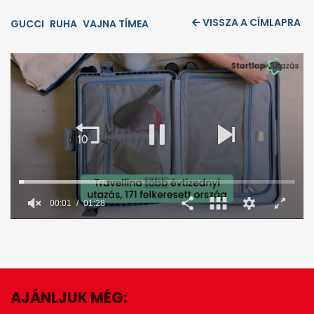
VISSZA A CÍMLAPRA
GUCCI
RUHA
VAJNA TÍMEA
00:02
01:28
0
seconds
of
1
minute,
28
seconds
AJÁNLJUK MÉG:
EZ IS ÉRDEKELHET