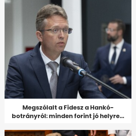
Megszólalt a Fidesz a Hankó-
botrányról: minden forint jó helyre...