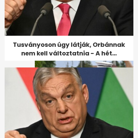
Lázár leváltja a MÁV
vezérigazgatóját
Tusványoson úgy látják, Orbánnak
nem kell változtatnia - A hét...
Megjelent a rendelet: brutális