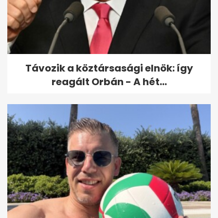
bírság vár a gyorshajtókra
Távozik a köztársasági elnök: így
reagált Orbán - A hét...