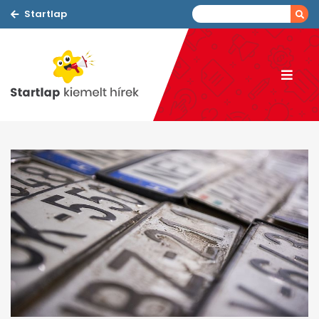
Startlap