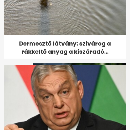
Leesett az első hó - ezeket az
Dermesztő látvány: szivárog a
utakat most jobb elkerülni
rákkeltő anyag a kiszáradó...