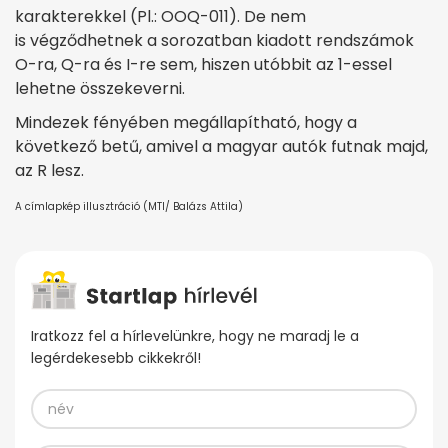
karakterekkel (Pl.: OOQ-011). De nem
is végződhetnek a sorozatban kiadott rendszámok
O-ra, Q-ra és I-re sem, hiszen utóbbit az 1-essel
lehetne összekeverni.
Mindezek fényében megállapítható, hogy a
következő betű, amivel a magyar autók futnak majd,
az R lesz.
A címlapkép illusztráció (MTI/ Balázs Attila)
Iratkozz fel a hírlevelünkre, hogy ne maradj le a
legérdekesebb cikkekről!