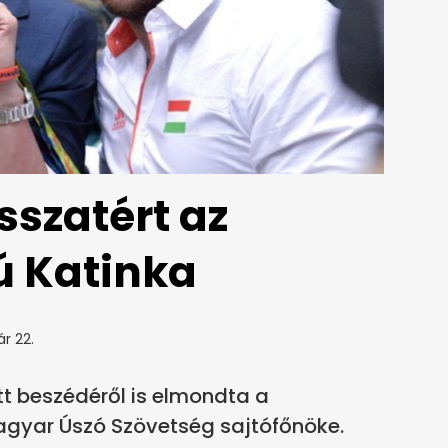
sszatért az
ú Katinka
ár 22.
 beszédéről is elmondta a
agyar Úszó Szövetség sajtófőnöke.