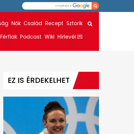
ság
Nők
Család
Recept
Sztorik
Férfiak
Podcast
Wiki
Hírlevél 💌
EZ IS ÉRDEKELHET