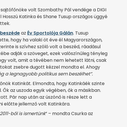
 sajtófőnöke volt Szombathy Pál vendége a DIGI
 Hosszú Katinka és Shane Tusup országos üggyé
ttek.
 beszéde
az
Év Sportolója Gálán
. Tusup
tte, hogy ha valaki öt éve él Magyarországon,
erinte is szívhez szóló volt a beszéd, ráadásul
ébe adják a szöveget, ezek valószínűleg tényleg
ogy volt, amit a tévében nem lehetett látni, csak
atokat zsebre dugott kézzel mondta el. Ahogy
ég a legnagyobb politikus sem beszélhet”.
főnök Katinkát. Elmondta, hogy Katinkáék szinte
. Ők az uszoda egyik végében, ők a másikban.
tt. Pár nap után az úszónő is része lett a
előtte jellemző volt Katinkára.
2011-ből is ismertünk
” – mondta Csurka az