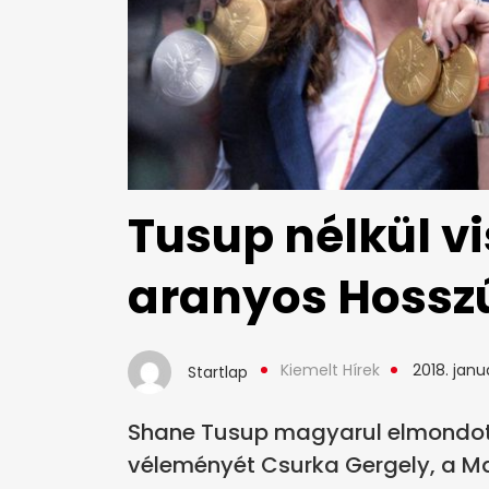
Tusup nélkül vi
aranyos Hossz
Kiemelt Hírek
2018. janu
Startlap
Shane Tusup magyarul elmondott
véleményét Csurka Gergely, a M