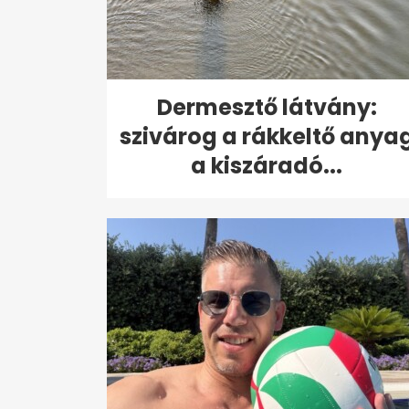
Dermesztő látvány:
szivárog a rákkeltő anya
a kiszáradó...