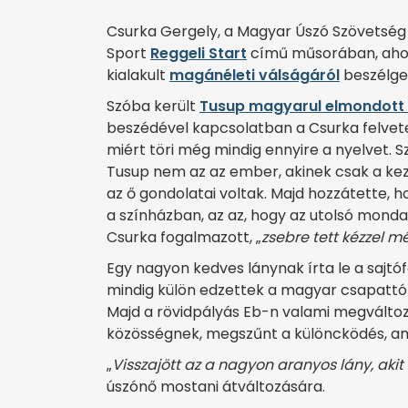
Csurka Gergely, a Magyar Úszó Szövetség
Sport
Reggeli Start
című műsorában, ahol
kialakult
magánéleti válságáról
beszélge
Szóba került
Tusup magyarul elmondott
beszédével kapcsolatban a Csurka felvete
miért töri még mindig ennyire a nyelvet. Sz
Tusup nem az az ember, akinek csak a kez
az ő gondolatai voltak. Majd hozzátette, h
a színházban, az az, hogy az utolsó mond
Csurka fogalmazott, „
zsebre tett kézzel m
Egy nagyon kedves lánynak írta le a sajtó
mindig külön edzettek a magyar csapattól
Majd a rövidpályás Eb-n valami megváltozo
közösségnek, megszűnt a különcködés, ami 
„
Visszajött az a nagyon aranyos lány, akit 
úszónő mostani átváltozására.