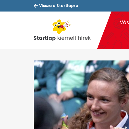
Vissza a Startlapra
Vás