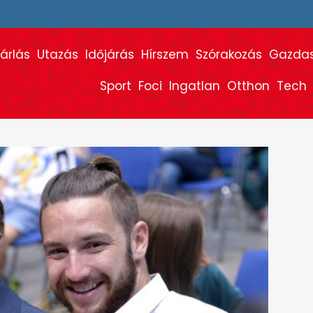
árlás
Utazás
Időjárás
Hírszem
Szórakozás
Gazda
Sport
Foci
Ingatlan
Otthon
Tech