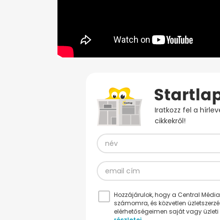
Iratkozz fel a hírl
cikkekről!
Hozzájárulok, hogy a Central Médiacs
számomra, és közvetlen üzletszerz
elérhetőségeimen saját vagy üzleti 
részletei