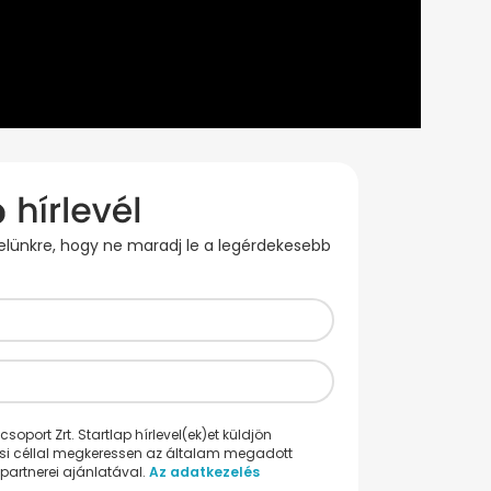
evelünkre, hogy ne maradj le a legérdekesebb
oport Zrt. Startlap hírlevel(ek)et küldjön
ési céllal megkeressen az általam megadott
partnerei ajánlatával.
Az adatkezelés