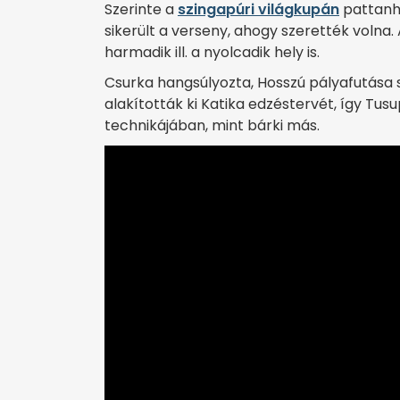
Szerinte a
szingapúri világkupán
pattanha
sikerült a verseny, ahogy szerették volna
harmadik ill. a nyolcadik hely is.
Csurka hangsúlyozta, Hosszú pályafutása 
alakították ki Katika edzéstervét, így Tu
technikájában, mint bárki más.