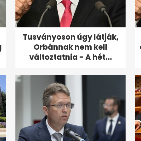
Tusványoson úgy látják,
g
Orbánnak nem kell
változtatnia - A hét...