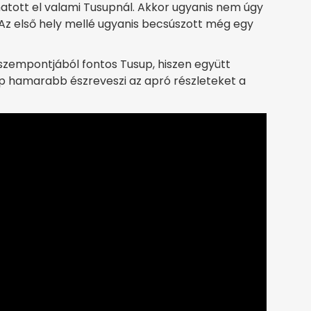
tott el valami Tusupnál. Akkor ugyanis nem úgy
. Az első hely mellé ugyanis becsúszott még egy
szempontjából fontos Tusup, hiszen együtt
sup hamarabb észreveszi az apró részleteket a