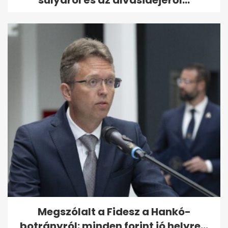
súlyáról és az alvásidejéről...
Megszólalt a Fidesz a Hankó-
botrányról: minden forint jó helyre...