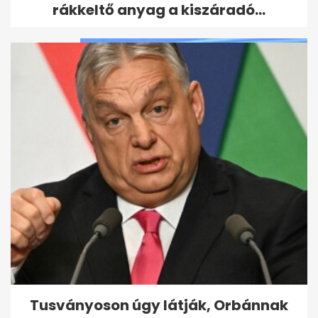
csodálatos karrierje képekben
rákkeltő anyag a kiszáradó...
Hosszú Katinka kifejezetten
nyersen ment neki az
úszószövetség...
Tusványoson úgy látják, Orbánnak