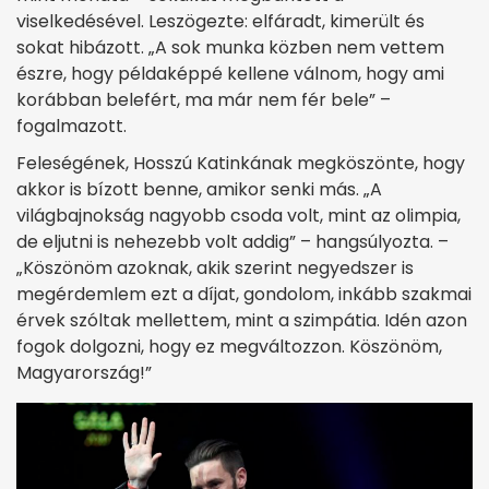
viselkedésével. Leszögezte: elfáradt, kimerült és
sokat hibázott. „A sok munka közben nem vettem
észre, hogy példaképpé kellene válnom, hogy ami
korábban belefért, ma már nem fér bele” –
fogalmazott.
Feleségének, Hosszú Katinkának megköszönte, hogy
akkor is bízott benne, amikor senki más. „A
világbajnokság nagyobb csoda volt, mint az olimpia,
de eljutni is nehezebb volt addig” – hangsúlyozta. –
„Köszönöm azoknak, akik szerint negyedszer is
megérdemlem ezt a díjat, gondolom, inkább szakmai
érvek szóltak mellettem, mint a szimpátia. Idén azon
fogok dolgozni, hogy ez megváltozzon. Köszönöm,
Magyarország!”