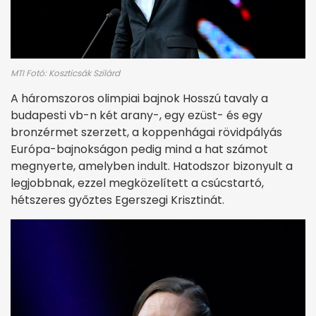
MTI Fotó: Koszticsák Szilárd
A háromszoros olimpiai bajnok Hosszú tavaly a
budapesti vb-n két arany-, egy ezüst- és egy
bronzérmet szerzett, a koppenhágai rövidpályás
Európa-bajnokságon pedig mind a hat számot
megnyerte, amelyben indult. Hatodszor bizonyult a
legjobbnak, ezzel megközelített a csúcstartó,
hétszeres győztes Egerszegi Krisztinát.