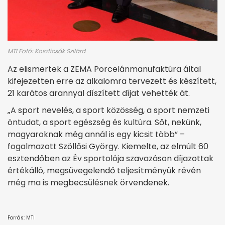
MTI Fotó: Koszticsák Szilárd
Az elismertek a ZEMA Porcelánmanufaktúra által
kifejezetten erre az alkalomra tervezett és készített,
21 karátos arannyal díszített díjat vehették át.
„A sport nevelés, a sport közösség, a sport nemzeti
öntudat, a sport egészség és kultúra. Sőt, nekünk,
magyaroknak még annál is egy kicsit több” –
fogalmazott Szöllősi György. Kiemelte, az elmúlt 60
esztendőben az Év sportolója szavazáson díjazottak
értékálló, megsüvegelendő teljesítményük révén
még ma is megbecsülésnek örvendenek.
Forrás: MTI