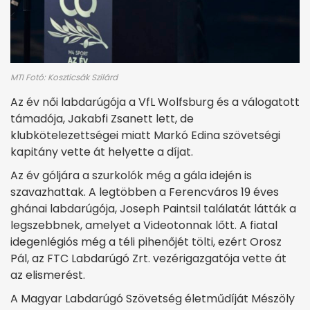
MTI Fotó: Koszticsák Szilárd
Az év női labdarúgója a VfL Wolfsburg és a válogatott
támadója, Jakabfi Zsanett lett, de
klubkötelezettségei miatt Markó Edina szövetségi
kapitány vette át helyette a díjat.
Az év góljára a szurkolók még a gála idején is
szavazhattak. A legtöbben a Ferencváros 19 éves
ghánai labdarúgója, Joseph Paintsil találatát látták a
legszebbnek, amelyet a Videotonnak lőtt. A fiatal
idegenlégiós még a téli pihenőjét tölti, ezért Orosz
Pál, az FTC Labdarúgó Zrt. vezérigazgatója vette át
az elismerést.
A Magyar Labdarúgó Szövetség életműdíját Mészöly