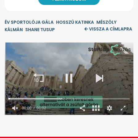
ÉV SPORTOLÓJA GÁLA
HOSSZÚ KATINKA
MÉSZÖLY
VISSZA A CÍMLAPRA
KÁLMÁN
SHANE TUSUP
0
seconds
of
1
minute,