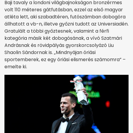
Baji tavaly a londoni világbajnokságon bronzérmes
volt 110 méteres gátfutásban, ezzel az első magyar
atléta lett, aki szabadtéren, futószámban dobogóra
állhatott a vb-n, illetve győzni tudott az Universiadén.
Gratulált a többi győztesnek, valamint a férfi
kategória másik két dobogósának, a vívó Szatmári
Andrásnak és rövidpályás gyorskorcsolyázó Liu
Shaolin Sándornak is. „Mindnyájan óriási
sportemberek, ez egy óriási elismerés számomra” –
emelte ki.