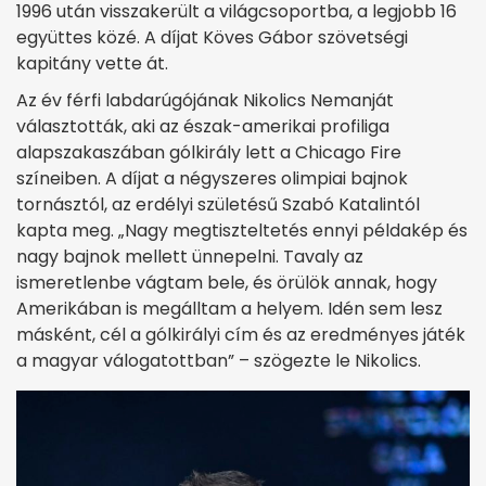
1996 után visszakerült a világcsoportba, a legjobb 16
együttes közé. A díjat Köves Gábor szövetségi
kapitány vette át.
Az év férfi labdarúgójának Nikolics Nemanját
választották, aki az észak-amerikai profiliga
alapszakaszában gólkirály lett a Chicago Fire
színeiben. A díjat a négyszeres olimpiai bajnok
tornásztól, az erdélyi születésű Szabó Katalintól
kapta meg. „Nagy megtiszteltetés ennyi példakép és
nagy bajnok mellett ünnepelni. Tavaly az
ismeretlenbe vágtam bele, és örülök annak, hogy
Amerikában is megálltam a helyem. Idén sem lesz
másként, cél a gólkirályi cím és az eredményes játék
a magyar válogatottban” – szögezte le Nikolics.