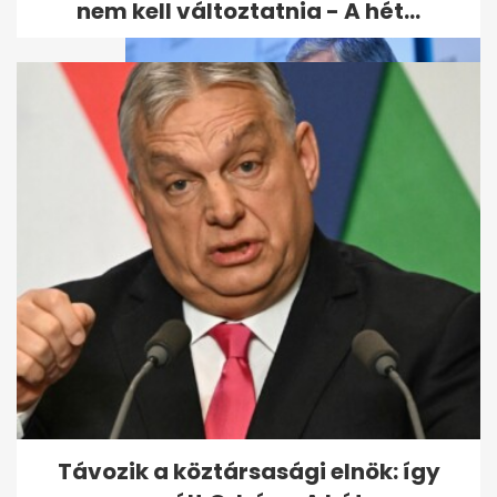
nem kell változtatnia - A hét...
Az ukránok szerint Porosenko
Orbánnal találkozott volna,
ezért...
Távozik a köztársasági elnök: így