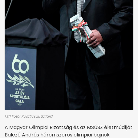
MTI Fotó: Koszticsák Szilárd
A Magyar Olimpiai Bizottság és az MSÚSZ életműdíját
Balczó András háromszoros olimpiai bajnok