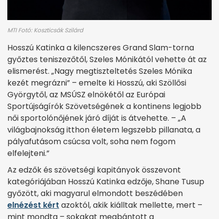
MTI Fotó: Koszticsák Szilárd
Hosszú Katinka a kilencszeres Grand Slam-torna
győztes teniszezőtől, Szeles Mónikától vehette át az
elismerést. „Nagy megtiszteltetés Szeles Mónika
kezét megrázni” – emelte ki Hosszú, aki Szöllősi
Györgytől, az MSÚSZ elnökétől az Európai
Sportújságírók Szövetségének a kontinens legjobb
női sportolónőjének járó díját is átvehette. – „A
világbajnokság itthon életem legszebb pillanata, a
pályafutásom csúcsa volt, soha nem fogom
elfelejteni.”
Az edzők és szövetségi kapitányok összevont
kategóriájában Hosszú Katinka edzője, Shane Tusup
győzött, aki magyarul elmondott beszédében
elnézést kért
azoktól, akik kiálltak mellette, mert –
mint mondta – sokakat megbántott a