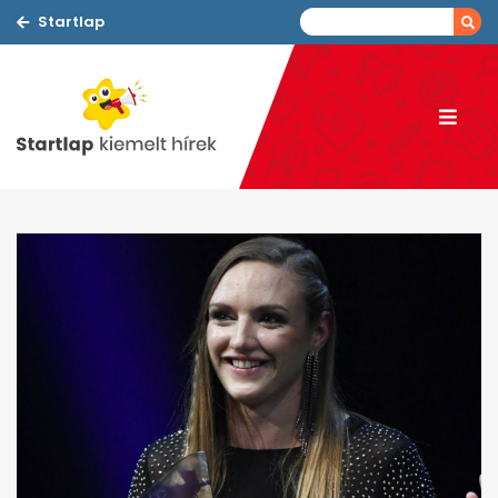
Startlap