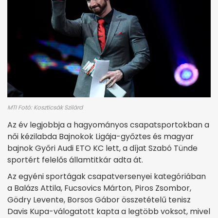
MTI Fotó: Koszticsák Szilárd
Az év legjobbja a hagyományos csapatsportokban a
női kézilabda Bajnokok Ligája-győztes és magyar
bajnok Győri Audi ETO KC lett, a díjat Szabó Tünde
sportért felelős államtitkár adta át.
Az egyéni sportágak csapatversenyei kategóriában
a Balázs Attila, Fucsovics Márton, Piros Zsombor,
Gödry Levente, Borsos Gábor összetételű tenisz
Davis Kupa-válogatott kapta a legtöbb voksot, mivel