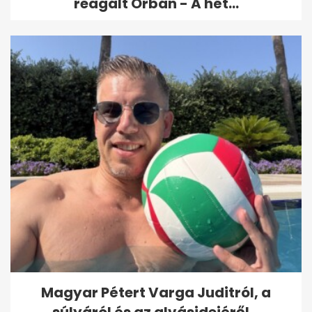
reagált Orbán - A hét...
Magyar Pétert Varga Juditról, a