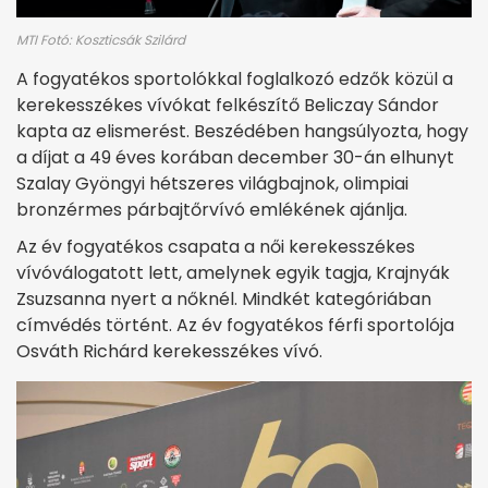
MTI Fotó: Koszticsák Szilárd
A fogyatékos sportolókkal foglalkozó edzők közül a
kerekesszékes vívókat felkészítő Beliczay Sándor
kapta az elismerést. Beszédében hangsúlyozta, hogy
a díjat a 49 éves korában december 30-án elhunyt
Szalay Gyöngyi hétszeres világbajnok, olimpiai
bronzérmes párbajtőrvívó emlékének ajánlja.
Az év fogyatékos csapata a női kerekesszékes
vívóválogatott lett, amelynek egyik tagja, Krajnyák
Zsuzsanna nyert a nőknél. Mindkét kategóriában
címvédés történt. Az év fogyatékos férfi sportolója
Osváth Richárd kerekesszékes vívó.