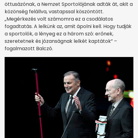
öttusázónak, a Nemzet Sportolójának adták át, akit a
közönség felállva, vastapssal köszöntött.
„Megérkezés volt számomra ez a csodálatos
fogadtatás. A lelkünk az, amit ápolni kell. Hogy tudják
a sportolók, a lényeg ez a három szó: erőnek,
szeretetnek és józanságnak lelkét kaptátok” –
fogalmazott Balczó.