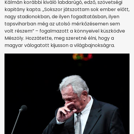
Kálmán korábbi kiváló labdarúgó, edző, szövetségi
kapitány kapta. „Sokszor játszottam sok ember előtt,
nagy stadionokban, de ilyen fogadtatásban, ilyen
tapsviharban még az utolsó mérkőzésemen sem
volt részem” – fogalmazott a könnyeivel küszködve
Mészöly. Hozzátette, meg szeretné élni, hogy a
magyar válogatott kijusson a világbajnokságra.