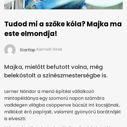
Tudod mi a szőke kóla? Majka ma
este elmondja!
Kiemelt Hírek
Startlap
Majka, mielőtt befutott volna, még
belekóstolt a színészmesterségbe is.
Lerner Nándor a menő építési vállalkozó
mintapéldánya egy szomorú napon számára
vadidegen világba csöppenve búcsút int kocsijának,
milliókat érő papírjait, valamint gyönyörű barátnőjét
is elveszti.