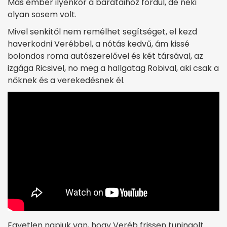
Más ember ilyenkor a barátaihoz fordul, de neki
olyan sosem volt.
Mivel senkitől nem remélhet segítséget, el kezd
haverkodni Verébbel, a nótás kedvű, ám kissé
bolondos roma autószerelővel és két társával, az
izgága Ricsivel, no meg a hallgatag Robival, aki csak a
nőknek és a verekedésnek él.
Egyetlen napjuk van, hogy Veréb frissen tuningolt