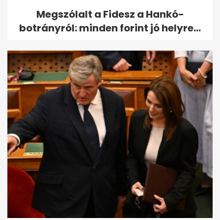
Megszólalt a Fidesz a Hankó-
botrányról: minden forint jó helyre...