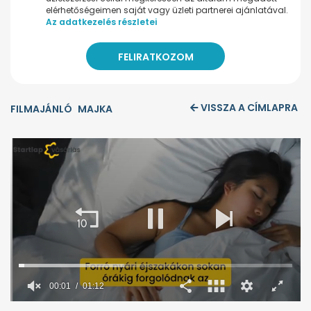
elérhetőségeimen saját vagy üzleti partnerei ajánlatával.
Az adatkezelés részletei
VISSZA A CÍMLAPRA
FILMAJÁNLÓ
MAJKA
00:02
01:12
0