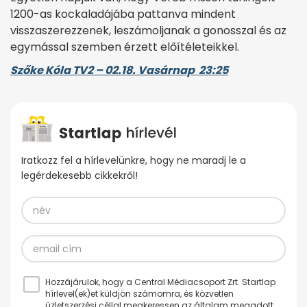
1200-as kockaladájába pattanva mindent
visszaszerezzenek, leszámoljanak a gonosszal és az
egymással szemben érzett előítéleteikkel.
Szőke Kóla TV2 – 02.18. Vasárnap 23:25
Iratkozz fel a hírlevelünkre, hogy ne maradj le a
legérdekesebb cikkekről!
Hozzájárulok, hogy a Central Médiacsoport Zrt. Startlap
hírlevel(ek)et küldjön számomra, és közvetlen
üzletszerzési céllal megkeressen az általam megadott