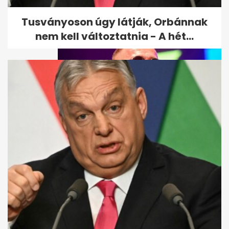
RTL-hez igazolt
Tusványoson úgy látják, Orbánnak
nem kell változtatnia - A hét...
Majka elhagyja a TV2-t és
visszatér az RTL-hez