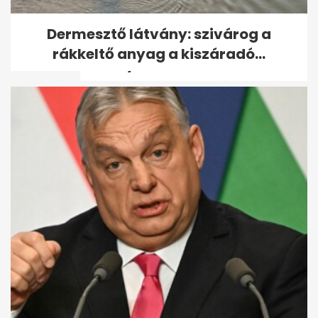
Orbán Viktornál Azahriah
Dermesztő látvány: szivárog a
helyett Majka a nyerő, de Ákos
rákkeltő anyag a kiszáradó...
a király
Majka után Pápai Joci is az