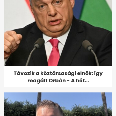
Ez a hat szám százmilliókat ér:
elvitték a hatos lottó...
Távozik a köztársasági elnök: így
reagált Orbán - A hét...