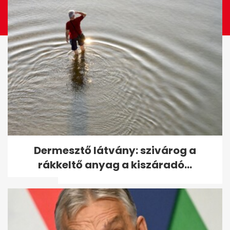
„Egy kezemen meg tudom
Dermesztő látvány: szivárog a
számolni, hányszor ajánlották
rákkeltő anyag a kiszáradó...
fel a...