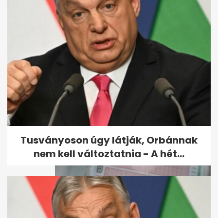
Eltiltották a magyar vívót,
nem megy az olimpiára
Párizsba
Tusványoson úgy látják, Orbánnak
nem kell változtatnia - A hét...