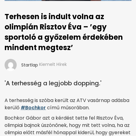
Terhesen is indult volna az
olimpián Risztov Éva – ’egy
sportoló a győzelem érdekében
mindent megtesz’
Kiemelt Hírek
Startlap
'A terhesség a legjobb dopping.'
A terhesség is szóba került az ATV vasárnap adásba
kerülő
#Bochkor
című műsorában.
Bochkor Gábor azt a kérdést tette fel Risztov Éva,
olimpiai bajnok úszónőnek, hogy mit tett volna, ha az
olimpia előtt másfél hónappal kiderül, hogy gyereket