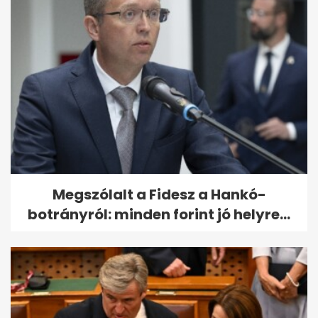
Megszólalt a Fidesz a Hankó-
botrányról: minden forint jó helyre...