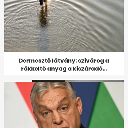
Új korszak a hazai
Dermesztő látvány: szivárog a
sebészetben: robot segíti a...
rákkeltő anyag a kiszáradó...