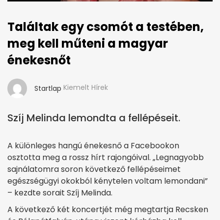
Találtak egy csomót a testében,
meg kell műteni a magyar
énekesnőt
Kiemelt Hírek
Startlap
Szíj Melinda lemondta a fellépéseit.
A különleges hangú énekesnő a Facebookon
osztotta meg a rossz hírt rajongóival. „Legnagyobb
sajnálatomra soron következő fellépéseimet
egészségügyi okokból kénytelen voltam lemondani”
– kezdte sorait Szíj Melinda.
A következő két koncertjét még megtartja Recsken