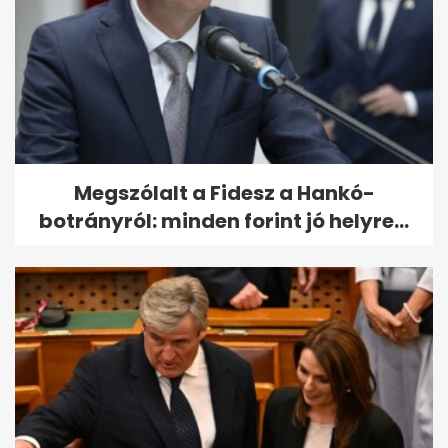
Megszólalt a Fidesz a Hankó-
botrányról: minden forint jó helyre...