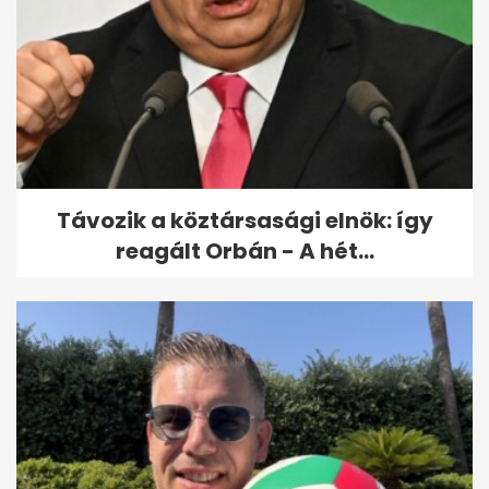
Gulyás Gergelyt megműtötték
Távozik a köztársasági elnök: így
reagált Orbán - A hét...