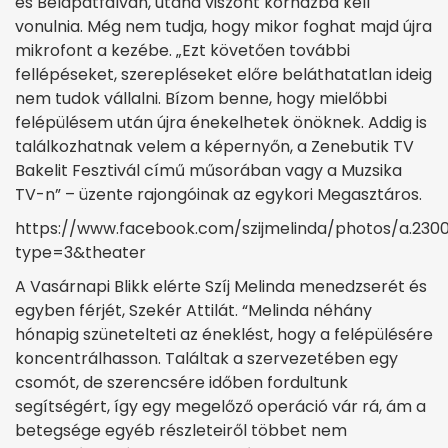
és Bélapátfalván, utána viszont kórházba kell
vonulnia. Még nem tudja, hogy mikor foghat majd újra
mikrofont a kezébe. „Ezt követően további
fellépéseket, szerepléseket előre beláthatatlan ideig
nem tudok vállalni. Bízom benne, hogy mielőbbi
felépülésem után újra énekelhetek önöknek. Addig is
találkozhatnak velem a képernyőn, a Zenebutik TV
Bakelit Fesztivál című műsorában vagy a Muzsika
TV-n” – üzente rajongóinak az egykori Megasztáros.
https://www.facebook.com/szijmelinda/photos/a.230
type=3&theater
A Vasárnapi Blikk elérte Szíj Melinda menedzserét és
egyben férjét, Szekér Attilát. “Melinda néhány
hónapig szünetelteti az éneklést, hogy a felépülésére
koncentrálhasson. Találtak a szervezetében egy
csomót, de szerencsére időben fordultunk
segítségért, így egy megelőző operáció vár rá, ám a
betegsége egyéb részleteiről többet nem