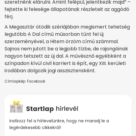
szeretnénk elárulni. Amint felépül, jelentkezik majd” –
fejtette ki felesége állapotának részleteit az aggódó
férj.
A Megasztár ötödik szériájában megismert tehetség
legutóbb A Dal című műsorban tűnt fel új
szerzeményével, a Hitem örzöm című számmal.
Sajnos nem jutott be a legjobb tízbe, de rajongóinak
nagyon tetszett az új dal. A művésznő egyébként a
színpadon kívül civil karriert is épít, egy XIII. kerületi
irodában dolgozik jogi asszisztensként.
Címlapkép: Facebook
Iratkozz fel a hírlevelünkre, hogy ne maradj le a
legérdekesebb cikkekről!