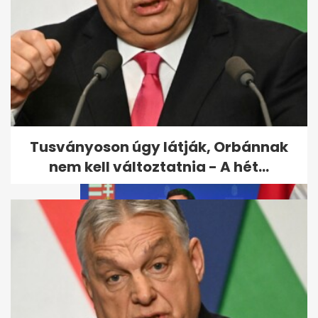
Itt az első hivatalos fotó
Katalinról a műtét óta
Tusványoson úgy látják, Orbánnak
nem kell változtatnia - A hét...