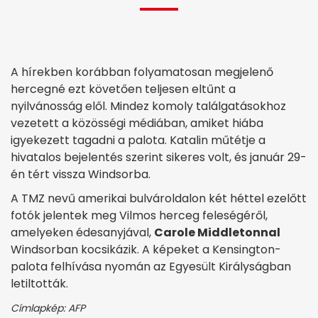
A hírekben korábban folyamatosan megjelenő
hercegné ezt követően teljesen eltűnt a
nyilvánosság elől. Mindez komoly találgatásokhoz
vezetett a közösségi médiában, amiket hiába
igyekezett tagadni a palota. Katalin műtétje a
hivatalos bejelentés szerint sikeres volt, és január 29-
én tért vissza Windsorba.
A TMZ nevű amerikai bulvároldalon két héttel ezelőtt
fotók jelentek meg Vilmos herceg feleségéről,
amelyeken édesanyjával,
Carole Middletonnal
Windsorban kocsikázik. A képeket a Kensington-
palota felhívása nyomán az Egyesült Királyságban
letiltották.
Címlapkép: AFP