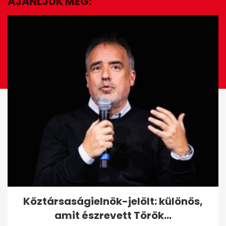
AJÁNLJUK MÉG:
EZ IS ÉRDEKELHET
Új korszak a hazai
Köztársaságielnök-jelölt: különös,
sebészetben: robot segíti a...
amit észrevett Török...