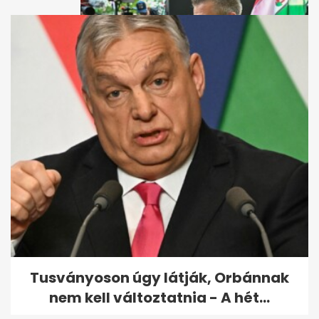
Megérkezett Magyar Péterék
első budapesti
polgármesterjelötje
Tusványoson úgy látják, Orbánnak
nem kell változtatnia - A hét...