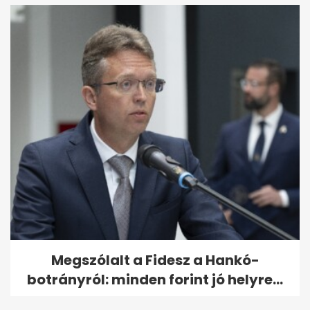
Megszólalt a Fidesz a Hankó-
botrányról: minden forint jó helyre...