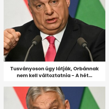
Elképesztő félméteres kilátó
és "nádkorona-sétány" épült...
Tusványoson úgy látják, Orbánnak
nem kell változtatnia - A hét...