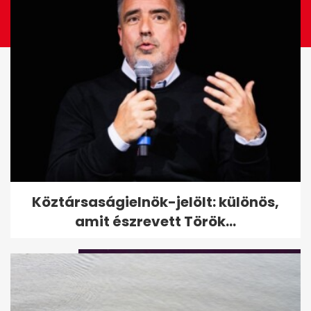
Szandi fellépés nélkül távozott
Köztársaságielnök-jelölt: különös,
a segélykoncertről - Az...
amit észrevett Török...