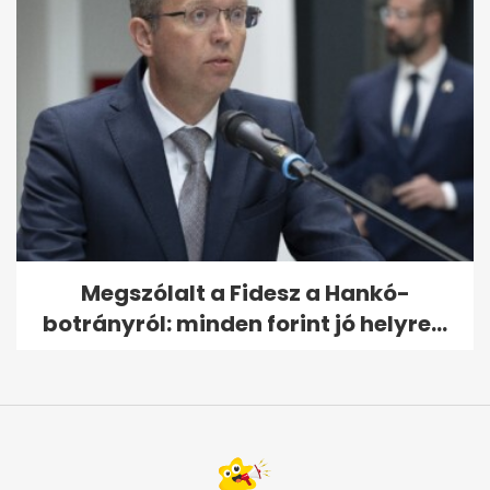
Megszólalt a Fidesz a Hankó-
botrányról: minden forint jó helyre...