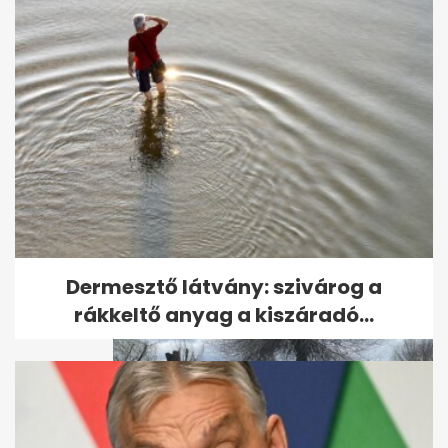
Videón a sarki fény a
Balatonnál
Dermesztő látvány: szivárog a
rákkeltő anyag a kiszáradó...