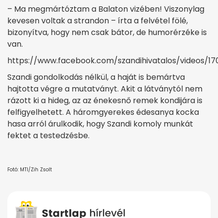
– Ma megmártóztam a Balaton vizében! Viszonylag
kevesen voltak a strandon – írta a felvétel fölé,
bizonyítva, hogy nem csak bátor, de humorérzéke is
van.
https://www.facebook.com/szandihivatalos/videos/1
Szandi gondolkodás nélkül, a haját is bemártva
hajtotta végre a mutatványt. Akit a látványtól nem
rázott ki a hideg, az az énekesnő remek kondijára is
felfigyelhetett. A háromgyerekes édesanya kocka
hasa arról árulkodik, hogy Szandi komoly munkát
fektet a testedzésbe.
Fotó: MTI/Zih Zsolt