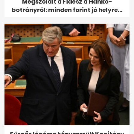
Megszólalt a Fidesz a Hankó-
botrányról: minden forint jó helyre...