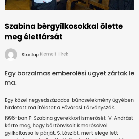
Szabina bérgyilkosokkal ölette
meg élettársát
Kiemelt Hírek
Startlap
Egy borzalmas emberölési ügyet zártak le
ma.
Egy közel negyedszázados bűncselekmény ügyében
hirdetett ma ítéletet a Fővárosi Törvényszék.
1996-ban P. Szabina gyerekkori ismerősét V. Andrást
kérte meg, hogy börtönviselt ismerőseivel
gyilkoltassa le párját, S. Lászlót, mert elege lett