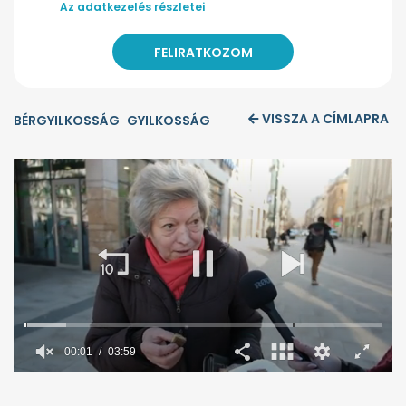
Az adatkezelés részletei
VISSZA A CÍMLAPRA
BÉRGYILKOSSÁG
GYILKOSSÁG
00:02
03:59
0
seconds