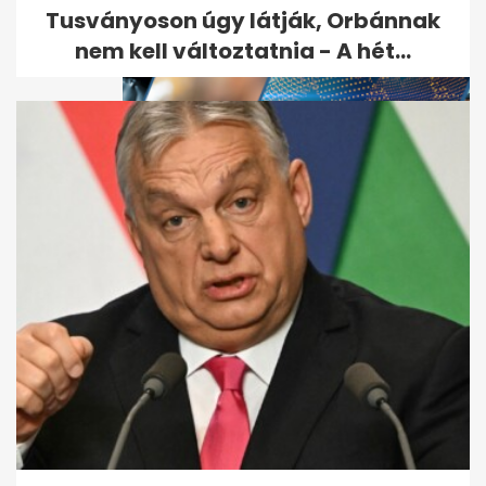
Tusványoson úgy látják, Orbánnak
nem kell változtatnia - A hét...
Kiderült, hogyan végzett
gyilkosa a Budapesten eltűnt
amerikai...