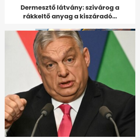
Döntött a bíróság Till Tamás
Dermesztő látvány: szivárog a
gyilkosáról
rákkeltő anyag a kiszáradó...
Kiderült, ki ölte meg Till
Tamást, de a gyilkos
szabadon...