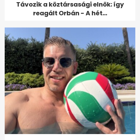
Távozik a köztársasági elnök: így
reagált Orbán - A hét...