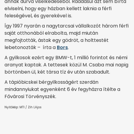
annak durva viselkedéséből. Ráadásul azt sem bírta
elviselni, hogy egy házban kellett laknia a férfi
feleségével, és gyerekével is.
Így 1997 nyarán a nagytarcsai vállalkozót három férfi
saját otthonából elrabolta, majd miután
megfojtották, ástak egy gödröt, a holttestét
lebetonozták – írta a
Bors
.
A gyilkosok ezért egy BMW-t, 1 millió forintot és némi
aranyat kaptak. A tettesek közül M. Csaba mai napig
börtönben ül, két társa tíz év után szabadult.
A tápióbicskei bérgyilkosságért szerdán
mindannyiukat egyenként 6 év fegyházra ítélte a
Fővárosi Törvényszék.
Nyitókép: MTI / Zih LAjos