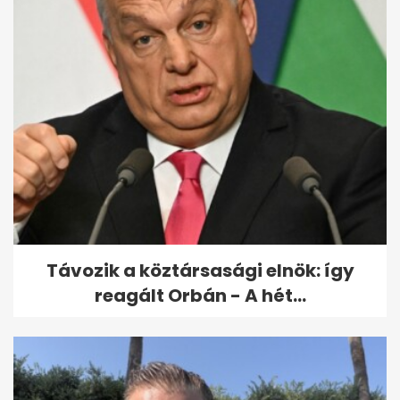
Tragédia Ferihegyen: meghalt
egy 11 éves gyerek
Távozik a köztársasági elnök: így
reagált Orbán - A hét...