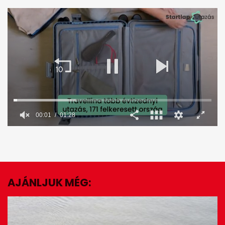
00:02
01:28
0
seconds
of
1
minute,
28
seconds
AJÁNLJUK MÉG:
EZ IS ÉRDEKELHET