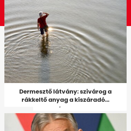
Nagy Márton: 2032-ben
Dermesztő látvány: szivárog a
nyithat Ferihegy 3-as
rákkeltő anyag a kiszáradó...
terminálja