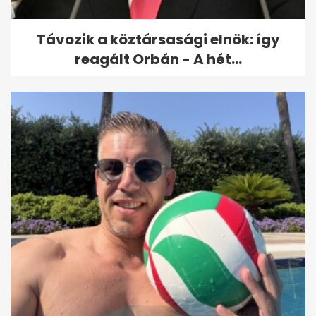
Távozik a köztársasági elnök: így
reagált Orbán - A hét...