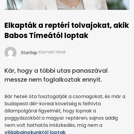
Elkapták a reptéri tolvajokat, akik
Babos Tímeától loptak
Kiemelt Hírek
Startlap
Kár, hogy a többi utas panaszával
messze nem foglalkoztak ennyit.
Bár hetek óta fosztogatják a csomagokat, és már a
budapesti dél-koreai követség is felhívta
állampolgárai figyelmét, hogy lopnak a
poggyászokból a magyar reptéren, sajnos addig
nem volt hathatós intézkedés, míg nem a
világbajnokunktól loptak
.