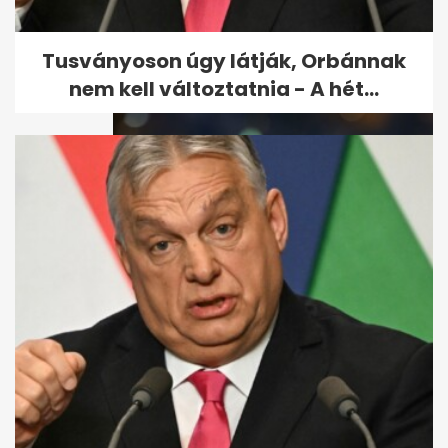
Ferihegyi úti tragédia:
korábban már kitoloncolták a
nepáliakat
Tusványoson úgy látják, Orbánnak
nem kell változtatnia - A hét...
Ellopták a pannonhalmi
Radnóti-szobrot