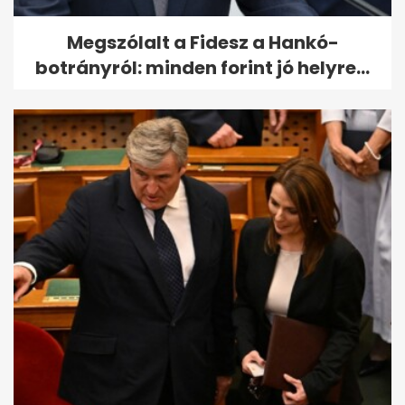
Megszólalt a Fidesz a Hankó-
botrányról: minden forint jó helyre...