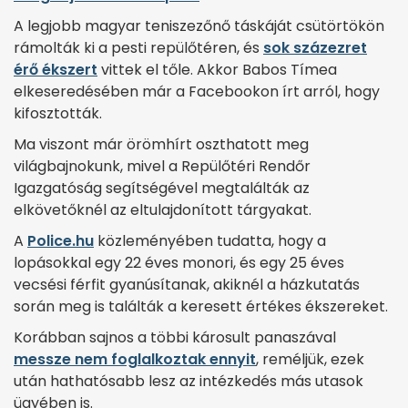
A legjobb magyar teniszezőnő táskáját csütörtökön
rámolták ki a pesti repülőtéren, és
sok százezret
érő ékszert
vittek el tőle. Akkor Babos Tímea
elkeseredésében már a Facebookon írt arról, hogy
kifosztották.
Ma viszont már örömhírt oszthatott meg
világbajnokunk, mivel a Repülőtéri Rendőr
Igazgatóság segítségével megtalálták az
elkövetőknél az eltulajdonított tárgyakat.
A
Police.hu
közleményében tudatta, hogy a
lopásokkal egy 22 éves monori, és egy 25 éves
vecsési férfit gyanúsítanak, akiknél a házkutatás
során meg is találták a keresett értékes ékszereket.
Korábban sajnos a többi károsult panaszával
messze nem foglalkoztak ennyit
, reméljük, ezek
után hathatósabb lesz az intézkedés más utasok
ügyében is.