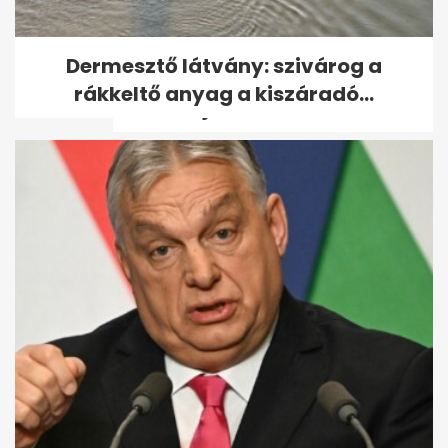
Nagy Márton: 2032-ben
Dermesztő látvány: szivárog a
nyithat Ferihegy 3-as
rákkeltő anyag a kiszáradó...
terminálja