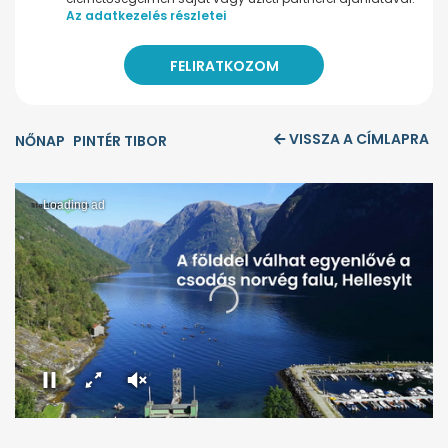
Az adatkezelés részletei
VISSZA A CÍMLAPRA
NŐNAP
PINTÉR TIBOR
Loading ad
0
seconds