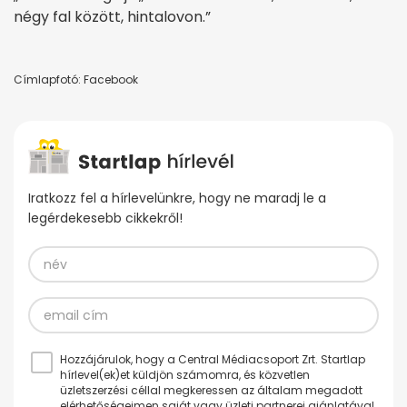
négy fal között, hintalovon.”
Címlapfotó: Facebook
Iratkozz fel a hírlevelünkre, hogy ne maradj le a
legérdekesebb cikkekről!
Hozzájárulok, hogy a Central Médiacsoport Zrt. Startlap
hírlevel(ek)et küldjön számomra, és közvetlen
üzletszerzési céllal megkeressen az általam megadott
elérhetőségeimen saját vagy üzleti partnerei ajánlatával.