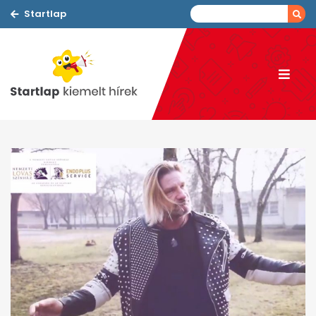
Startlap