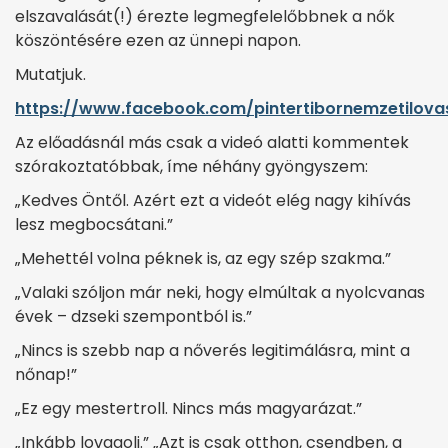
elszavalását(!) érezte legmegfelelőbbnek a nők
köszöntésére ezen az ünnepi napon.
Mutatjuk.
https://www.facebook.com/pintertibornemzetilova
Az előadásnál más csak a videó alatti kommentek
szórakoztatóbbak, íme néhány gyöngyszem:
„Kedves Öntől. Azért ezt a videót elég nagy kihívás
lesz megbocsátani.”
„Mehettél volna péknek is, az egy szép szakma.”
„Valaki szóljon már neki, hogy elmúltak a nyolcvanas
évek – dzseki szempontból is.”
„Nincs is szebb nap a nőverés legitimálásra, mint a
nőnap!”
„Ez egy mestertroll. Nincs más magyarázat.”
„Inkább lovagolj.” „Azt is csak otthon, csendben, a