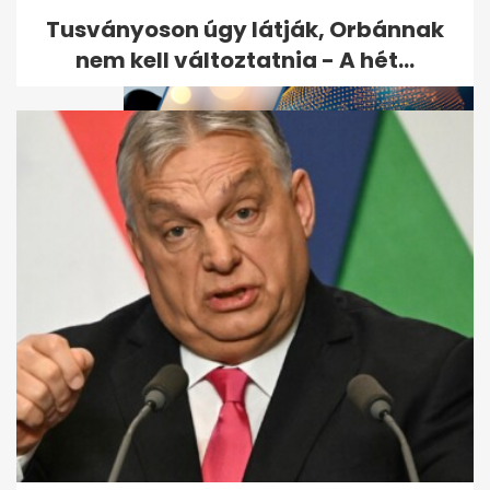
orosz...
Tusványoson úgy látják, Orbánnak
nem kell változtatnia - A hét...
Szépelgő frázisok helyett
másról szólt a nőnap