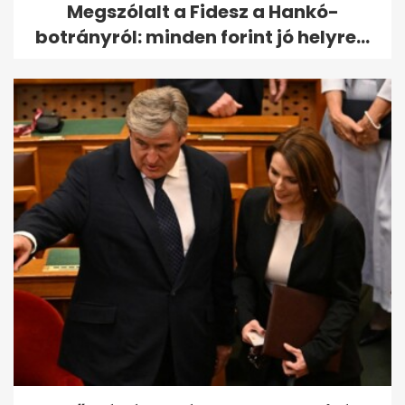
Megszólalt a Fidesz a Hankó-
botrányról: minden forint jó helyre...