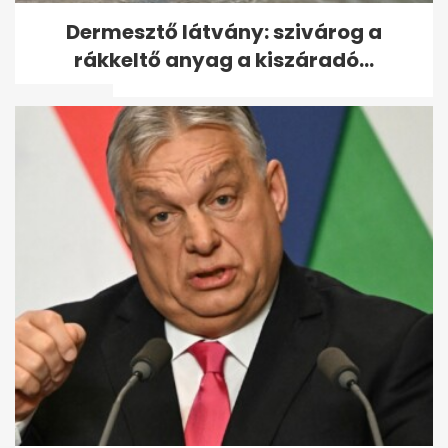
Tóth Vera: Egy kisebb
Dermesztő látvány: szivárog a
rózsadombi villa árát
rákkeltő anyag a kiszáradó...
ellocsoltam
Csődöt mondott Moszkva
szupertitkos telefonja - igazi