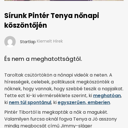
Sírunk Pintér Tenya nőnapi
köszöntőjén
Kiemelt Hírek
Startlap
És nem a meghatottságtól.
Taroltak csütörtökön a nőnapi videók a neten. A
hírességek, celebek, politikusok megköszönték a
nőknek, hogy vannak, hogy szebbé teszik a napjaikat.
Tette ezt ki-ki vérmérséklete szerint, ki
meghatóan
,
ki
nem túl spontánul
, ki
egyszerűen, emberien
.
Pintér Tibortól is megkapták a nők a magukét.
Valamilyen furcsa oknál fogva Tenya a Jó asszony
mindig megbocsát című Jimmy-sláger