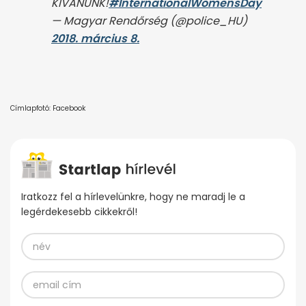
KÍVÁNUNK!
#InternationalWomensDay
— Magyar Rendőrség (@police_HU)
2018. március 8.
Címlapfotó: Facebook
Iratkozz fel a hírlevelünkre, hogy ne maradj le a
legérdekesebb cikkekről!