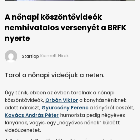
A nőnapi köszöntővideók
nemhivatalos versenyét a BRFK
nyerte
Kiemelt Hírek
Startlap
Tarol a nőnapi videójuk a neten.
Úgy tűnik, ebben az évben tarolnak a nőnapi
köszöntővideók,
Orbán Viktor
a konyhásnéniknek
adott nárciszt,
Gyurcsány Ferenc
a lányáról beszélt,
Kovács András Péter
humorista pedig négyéves
lányának, vagyis, egy „négyéves nőnek” küldött
videóüzenetet.