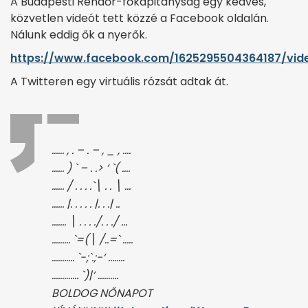
A Budapesti Rendőr-főkapitányság egy kedves,
közvetlen videót tett közzé a Facebook oldalán.
Nálunk eddig ők a nyerők.
https://www.facebook.com/1625295504364187/vid
A Twitteren egy virtuális rózsát adtak át.
…… , . – . – , _ , ….
…… ) ` – . .> ‘ `( ….
…… / . . . .`\ . . \ …
…… |. . . . . |. . .| ..
……. \ . . . ./. . ./ …
……… `=(\ /..=` …..
……….. `-;`.;-‘ ……..
…………. `)|’ ……….
BOLDOG NŐNAPOT