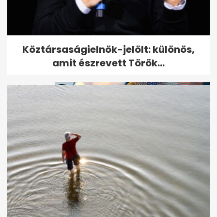
Megszökött a több száz állatot
Köztársaságielnök-jelölt: különös,
brutálisan megkínzó nő
amit észrevett Török...