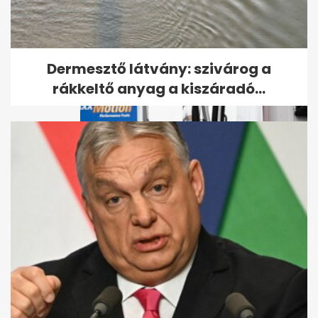
Kiderült, hogyan végzett
gyilkosa a Budapesten eltűnt
amerikai...
Dermesztő látvány: szivárog a
rákkeltő anyag a kiszáradó...
Egy hétig országos rendőrségi
ellenőrzést tartanak a