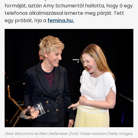
formáját, aztán Amy Schumertől hallotta, hogy ő egy
telefonos alkalmazással ismerte meg párját. Tett
egy próbát, írja a
femina.hu.
Drew Barrymore és Ellen DeGeneres (Fotó: Frazer Harrison/Getty Images