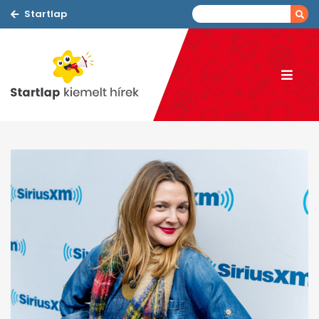
Startlap