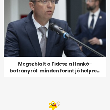
Megszólalt a Fidesz a Hankó-
botrányról: minden forint jó helyre...