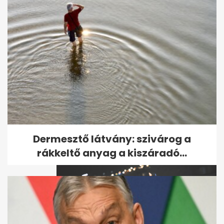
A VV-győztes bemutatta
eddig titkolt fogyatékos
nővérét
Dermesztő látvány: szivárog a
rákkeltő anyag a kiszáradó...