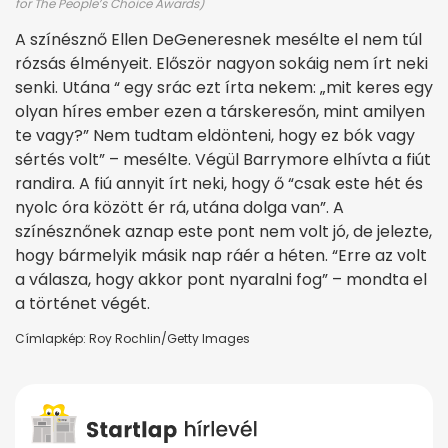
for The People’s Choice Awards)
A színésznő Ellen DeGeneresnek mesélte el nem túl
rózsás élményeit. Először nagyon sokáig nem írt neki
senki. Utána “ egy srác ezt írta nekem: „mit keres egy
olyan híres ember ezen a társkeresőn, mint amilyen
te vagy?” Nem tudtam eldönteni, hogy ez bók vagy
sértés volt” – mesélte. Végül Barrymore elhívta a fiút
randira. A fiú annyit írt neki, hogy ő “csak este hét és
nyolc óra között ér rá, utána dolga van”. A
színésznőnek aznap este pont nem volt jó, de jelezte,
hogy bármelyik másik nap ráér a héten. “Erre az volt
a válasza, hogy akkor pont nyaralni fog” – mondta el
a történet végét.
Címlapkép: Roy Rochlin/Getty Images