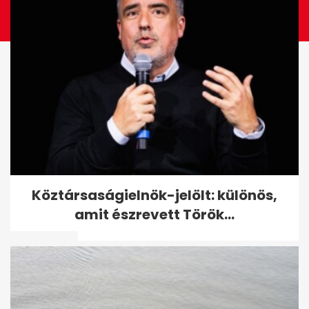
Kollégái búcsúznak Lippai
Köztársaságielnök-jelölt: különös,
Lászlótól: "Arra a harminc
amit észrevett Török...
évre...