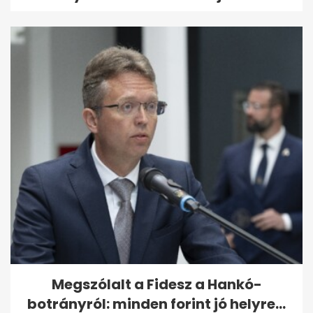
Megszólalt a Fidesz a Hankó-
botrányról: minden forint jó helyre...