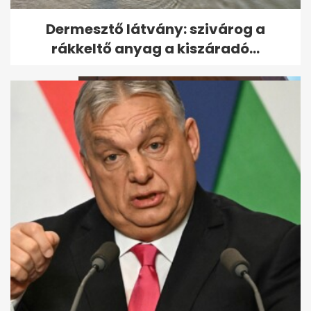
Puskás-Dallos Peti megszólalt
Dermesztő látvány: szivárog a
a Kaszás Attilára emlékező...
rákkeltő anyag a kiszáradó...
Szabadult a börtönből
Galambos Lajos