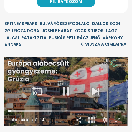
BRITNEY SPEARS
BULVÁRÖSSZEFOGLALÓ
DALLOS BOGI
GYURICZA DÓRA
JOSHI BHARAT
KOCSIS TIBOR
LAGZI
LAJCSI
PATAKI ZITA
PUSKÁS PETI
RÁCZ JENŐ
VÁRKONYI
VISSZA A CÍMLAPRA
ANDREA
00:02
01:14
0