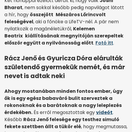
Két hónappal ezelőtt derült ki, hogy válik
Joshi
Bharat
, nem sokkal később pedig napvilágot látott
a hír, hogy
összejött
Mészáros Lőrinc
volt
feleségével
, aki a főnöke a LifeTV-nél. A pár nem
nyilatkozik a magánéletükről,
Kelemen
Beatrix
kiállításának megnyitóján szerepeltek
először együtt a nyilvánosság előtt
.
Fotó itt
.
Rácz Jenő és Gyuricza Dóra elárulták
születendő gyermekük nemét, és már
nevet is adtak neki
Ahogy mostanában minden fontos ember, úgy
ők is egy egész babaváró bulit szerveztek a
rokonoknak és a barátoknak a nagy leleplezés
érdekében.
És erről megosztottak egy
videót
.
Később
Rácz Jenő felesége egy testhez simuló
fekete szettben állt a tükör elé
, hogy megmutassa,