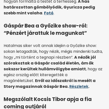
hogyan formálta a testét a terhesség.
A has
határozottan gömbölyödik, Gyuricza pedig
szebb mint valaha
.
Fotó
.
Gáspár Bea a Győzike show-ról:
“Pénzért járattuk le magunkat”
Hatalmas siker volt annak idején a Győzike show:
sokan letagadták, hogy nézik, mégis mindenki tudta,
hogy „mi történt a tegnapi részben”.
A nézők jól
szórakoztak a Gáspár család életén, ám ők
sokszor kerültek hullámvölgybe amiatt
, hogy az
egész ország előtt kiteregették a
magánéletüket.
Erről az időszakról is mesélt a
Story magazinnak Gáspár Bea.
Részletek
.
Megszólalt Kocsis Tibor apja a fia
coming outjáról