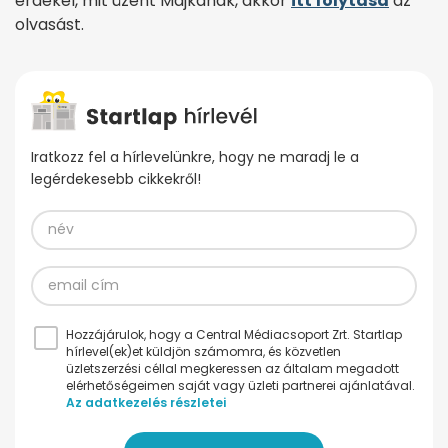
érdekel, mit üzent Majkának, akkor
itt folytasd
az
olvasást.
Iratkozz fel a hírlevelünkre, hogy ne maradj le a
legérdekesebb cikkekről!
Hozzájárulok, hogy a Central Médiacsoport Zrt. Startlap
hírlevel(ek)et küldjön számomra, és közvetlen
üzletszerzési céllal megkeressen az általam megadott
elérhetőségeimen saját vagy üzleti partnerei ajánlatával.
Az adatkezelés részletei