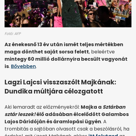
Fotó: AFP
Az énekesnő 13 év után ismét teljes mértékben
maga dönthet saját sorsa felett
, beleértve
mintegy 60 millió dollárnyira becsült vagyonát
is
.
Bővebben
.
Lagzi Lajcsi visszaszólt Majkának:
Dundika múltjára célozgatott
Aki lemaradt az előzményekről:
Majka a
Sztárban
sztár leszek!
élő adásában élcelődött Galambos
Lajos Dáridóján és áramlopási ügyén
. A
trombitás a sajtóban olvasott csak a beszólásról, ha