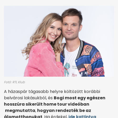
Fotó: RTL Klub
A házaspár tágasabb helyre költözött korábbi
belvárosi lakásukból, és
Bogi most egy egészen
hosszúra sikerült home tour videóban
megmutatta
,
hogyan rendezték be az
álomotthonukat
.
Ha érdekel,
ide kattintva