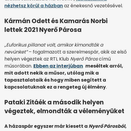
nézhetsz körül a házban
az énekesnő vezetésével.
Kármán Odett és Kamarás Norbi
lettek 2021 Nyerő Párosa
„Euforikus pillanat volt, amikor kimondták a
nevünket”
– fogalmazott a szerelmespár, akik az első
helyen végeztek az RTL Klub
Nyerő Páros
című
műsorában.
Ebben az interjúban
meséltek arról,
mit adott nekik a műsor, utólag mik a
tapasztalataik és hogy miben segített a
kapcsolatuknak ez a rengeteg új élmény
.
Pataki Zitáék a második helyen
végeztek, elmondták a véleményüket
A házaspár egyszer már kiesett a
Nyerő Párosból
,