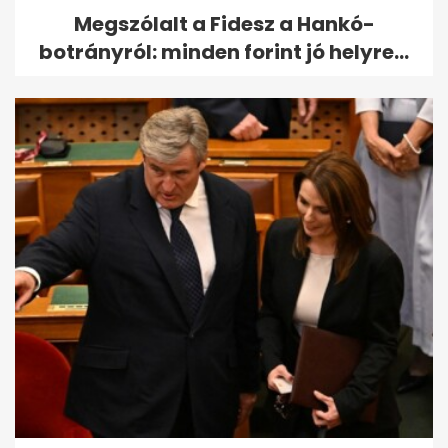
Megszólalt a Fidesz a Hankó-
botrányról: minden forint jó helyre...