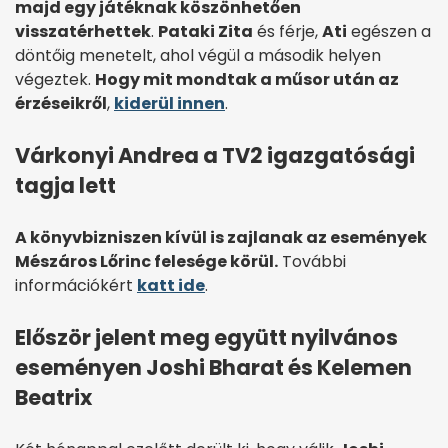
majd egy játéknak köszönhetően
visszatérhettek
.
Pataki Zita
és férje,
Ati
egészen a
döntőig menetelt, ahol végül a második helyen
végeztek.
Hogy mit mondtak a műsor után az
érzéseikről
,
kiderül innen
.
Várkonyi Andrea a TV2 igazgatósági
tagja lett
A könyvbizniszen kívül is zajlanak az események
Mészáros Lőrinc felesége körül.
További
információkért
katt ide
.
Először jelent meg együtt nyilvános
eseményen Joshi Bharat és Kelemen
Beatrix