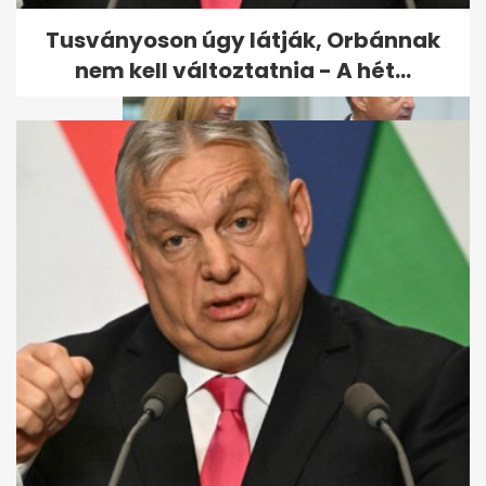
Tusványoson úgy látják, Orbánnak
nem kell változtatnia - A hét...
Várkonyi Andrea: A férjem
érzelmi intelligenciáját
tanítani...