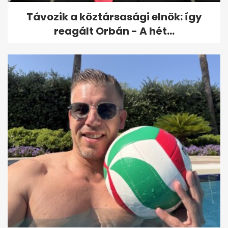
Távozik a köztársasági elnök: így
reagált Orbán - A hét...