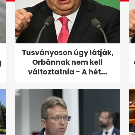
Tusványoson úgy látják,
g
Orbánnak nem kell
változtatnia - A hét...