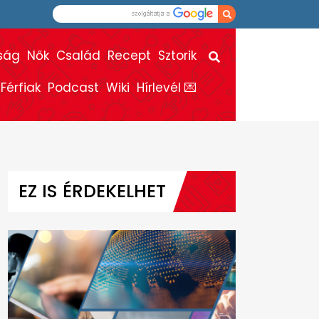
ság
Nők
Család
Recept
Sztorik
Férfiak
Podcast
Wiki
Hírlevél 💌
EZ IS ÉRDEKELHET