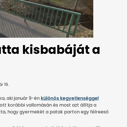
ta kisbabáját a
r 19.
ka, aki január 9-én
különös kegyetlenséggel
ott korábbi vallomásán és most azt állítja a
otta, hogy gyermekét a patak parton egy félreeső