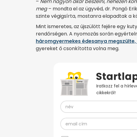
–
Nem nagyon akar beszélni, nehezen komm
meg
– mondta el az ügyvéd, dr. Pongó Erik
szinte vé­gigsírta, mostanra elapadtak a k
Mint ismeretes, az újszülött fejére egy kut
rendőrségen. A nyomozás során egyértelm
háromgyermekes édesanya megszülte, 
gyereket ő csonkította volna meg.
Iratkozz fel a hírl
cikkekről!