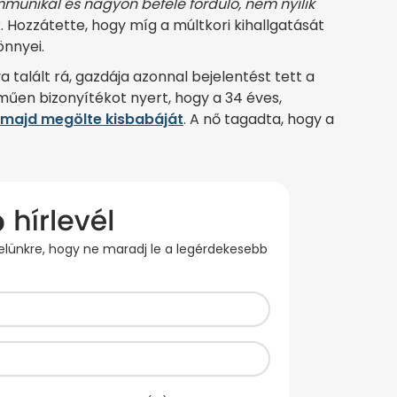
unikál és nagyon befelé forduló, nem nyílik
. Hozzátette, hogy míg a múltkori kihallgatását
önnyei.
ya talált rá, gazdája azonnal bejelentést tett a
űen bizonyítékot nyert, hogy a 34 éves,
majd megölte kisbabáját
. A nő tagadta, hogy a
evelünkre, hogy ne maradj le a legérdekesebb