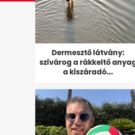
Dermesztő látvány:
szivárog a rákkeltő anya
a kiszáradó...