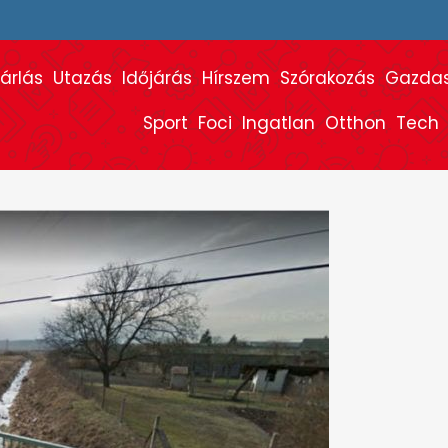
árlás
Utazás
Időjárás
Hírszem
Szórakozás
Gazda
Sport
Foci
Ingatlan
Otthon
Tech