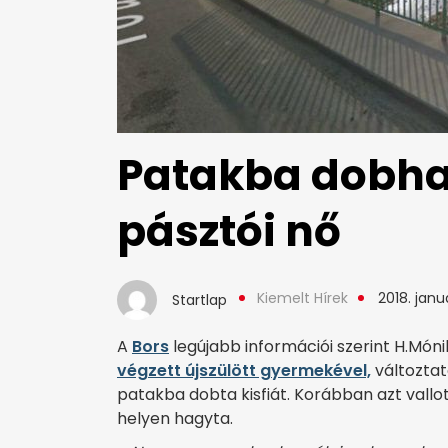
Patakba dobhat
pásztói nő
Kiemelt Hírek
2018. januá
Startlap
A
Bors
legújabb információi szerint H.Móni
végzett újszülött gyermekével,
változtat
patakba dobta kisfiát. Korábban azt vall
helyen hagyta.