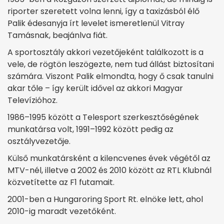
riporter szeretett volna lenni, így a taxizásból élő
Palik édesanyja írt levelet ismeretlenül Vitray
Tamásnak, beajánlva fiát.
A sportosztály akkori vezetőjeként találkozott is a
vele, de rögtön leszögezte, nem tud állást biztosítani
számára. Viszont Palik elmondta, hogy ő csak tanulni
akar tőle – így került idővel az akkori Magyar
Televízióhoz.
1986–1995 között a Telesport szerkesztőségének
munkatársa volt, 1991–1992 között pedig az
osztályvezetője.
Külső munkatársként a kilencvenes évek végétől az
MTV-nél, illetve a 2002 és 2010 között az RTL Klubnál
közvetítette az F1 futamait.
2001-ben a Hungaroring Sport Rt. elnöke lett, ahol
2010-ig maradt vezetőként.