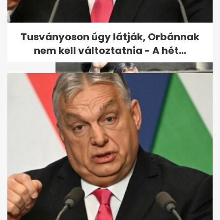
Egerszegi Krisztina 50 éves
Tusványoson úgy látják, Orbánnak
nem kell változtatnia - A hét...
Orbán Viktorért tartanak
szentmisét a születésnapján
Budapesten