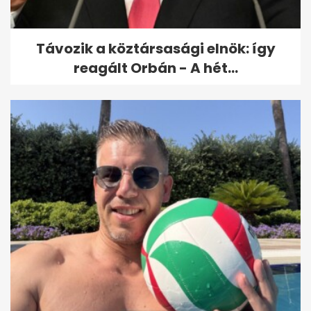
Távozik a köztársasági elnök: így
reagált Orbán - A hét...