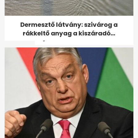
98 éves Benedek Gábor, a
Dermesztő látvány: szivárog a
legidősebb magyar olimpiai
rákkeltő anyag a kiszáradó...
bajnok - volt,...