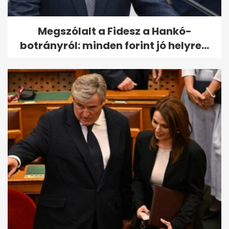
Megszólalt a Fidesz a Hankó-
botrányról: minden forint jó helyre...