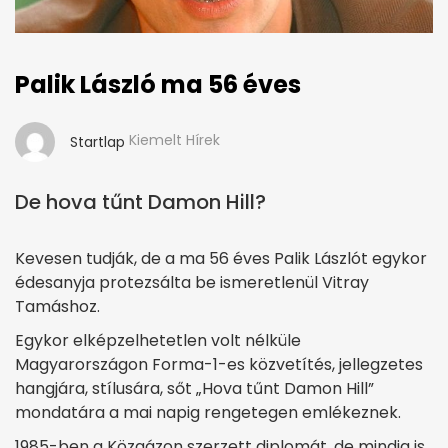
Palik László ma 56 éves
Kiemelt Hírek
Startlap
De hova tűnt Damon Hill?
Kevesen tudják, de a ma 56 éves Palik Lászlót egykor
édesanyja protezsálta be ismeretlenül Vitray
Tamáshoz.
Egykor elképzelhetetlen volt nélküle
Magyarországon Forma-1-es közvetítés, jellegzetes
hangjára, stílusára, sőt „Hova tűnt Damon Hill”
mondatára a mai napig rengetegen emlékeznek.
1985-ben a Közgázon szerzett diplomát, de mindig is