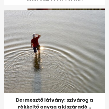
Böjte Csaba: A nagyvilág
bármit is kritizál, nekünk ma is
az a...
Dermesztő látvány: szivárog a
rákkeltő anyag a kiszáradó...