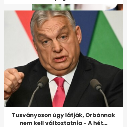
Ezt a számot semmiképp se
vedd fel: veszélyes csalók
hívogatják...
Tusványoson úgy látják, Orbánnak
nem kell változtatnia - A hét...