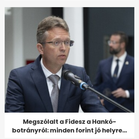
Megszólalt a Fidesz a Hankó-
botrányról: minden forint jó helyre...