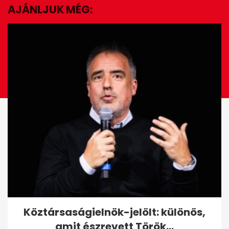
AJÁNLJUK MÉG:
EZ IS ÉRDEKELHET
Újabb vármegyékben lett tilos
Köztársaságielnök-jelölt: különös,
a tűzgyújtás
amit észrevett Török...