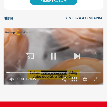
VISSZA A CÍMLAPRA
NÉBIH
00:02
00:45
0
seconds
of
45
seconds