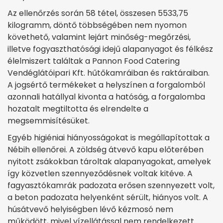
Az ellenőrzés során 58 tétel, összesen 5533,75
kilogramm, döntő többségében nem nyomon
követhető, valamint lejárt minőség-megőrzési,
illetve fogyaszthatósági idejű alapanyagot és félkész
élelmiszert találtak a Pannon Food Catering
Vendéglátóipari Kft. hűtőkamráiban és raktáraiban.
A jogsértő termékeket a helyszínen a forgalomból
azonnali hatállyal kivonta a hatóság, a forgalomba
hozatalt megtiltotta és elrendelte a
megsemmisítésüket.
Egyéb higiéniai hiányosságokat is megállapítottak a
Nébih ellenőrei. A zöldség átvevő kapu előterében
nyitott zsákokban tároltak alapanyagokat, amelyek
így közvetlen szennyeződésnek voltak kitéve. A
fagyasztókamrák padozata erősen szennyezett volt,
a beton padozata helyenként sérült, hiányos volt. A
húsátvevő helyiségben lévő kézmosó nem
működött, mivel vízellátással nem rendelkezett.