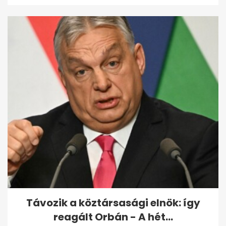
Távozik a köztársasági elnök: így
reagált Orbán - A hét...