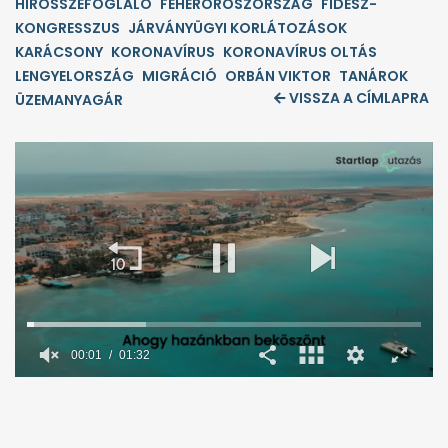
HÍRÖSSZEFOGLALÓ
FEHÉROROSZORSZÁG
FIDESZ-
KONGRESSZUS
JÁRVÁNYÜGYI KORLÁTOZÁSOK
KARÁCSONY
KORONAVÍRUS
KORONAVÍRUS OLTÁS
LENGYELORSZÁG
MIGRÁCIÓ
ORBÁN VIKTOR
TANÁROK
VISSZA A CÍMLAPRA
ÜZEMANYAGÁR
00:02
01:32
0
seconds
of
1
minute,