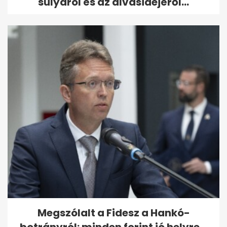
súlyáról és az alvásidejéről...
Megszólalt a Fidesz a Hankó-
botrányról: minden forint jó helyre...