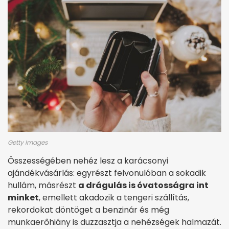
Getty Images
Összességében nehéz lesz a karácsonyi
ajándékvásárlás: egyrészt felvonulóban a sokadik
hullám, másrészt
a drágulás is óvatosságra int
minket
, emellett akadozik a tengeri szállítás,
rekordokat döntöget a benzinár és még
munkaerőhiány is duzzasztja a nehézségek halmazát.