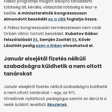
Fidesz programja mögött elsöprő társadalmi
többség áll, kérdés, választási többség is lesz-e
belőle.
A miniszterelnök kongresszuson
elmondott beszédét
ez a cikk
foglalja össze.
A Fidesz kongresszusán természetesen nem csak
Orbán Viktor tartott beszédet.
Kubatov Gábor
felszólalását
itt
, Semjén Zsoltét
itt
, Kövér
Lászlóét pedig
ezen a linken
olvashatod el.
Január elsejétől fizetés nélküli
szabadságra küldhetik a nem oltott
tanárokat
Január elsejétől fizetés nélküli szabadságra küldhetik
a nem oltott tanárokat – egy, az RTL
Híradónak nyilatkozó pedagógus szerint ez derül ki a
nekik küldött levélből.
Részletek
.