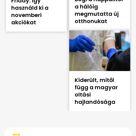
Friday: így
a hálóig
használd ki a
megmutatta új
novemberi
otthonukat
akciókat
Kiderült, mitől
függ a magyar
oltási
hajlandósága