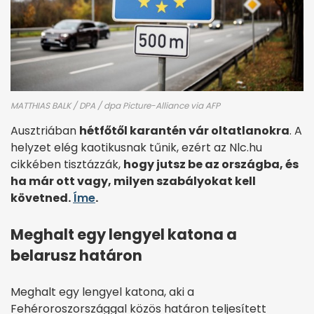
MATTHIAS BALK / DPA / dpa Picture-Alliance via AFP
Ausztriában
hétfőtől karantén vár oltatlanokra
. A
helyzet elég kaotikusnak tűnik, ezért az Nlc.hu
cikkében tisztázzák,
hogy jutsz be az országba, és
ha már ott vagy, milyen szabályokat kell
követned.
Íme
.
Meghalt egy lengyel katona a
belarusz határon
Meghalt egy lengyel katona, aki a
Fehéroroszországgal közös határon teljesített