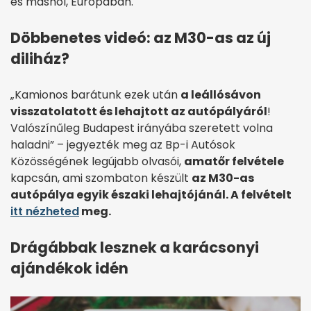
és máshol, Európában.
Döbbenetes videó: az M30-as az új
diliház?
„Kamionos barátunk ezek után
a leállósávon
visszatolatott és lehajtott az autópályáról
!
Valószínűleg Budapest irányába szeretett volna
haladni” – jegyezték meg az Bp-i Autósok
Közösségének legújabb olvasói,
amatőr felvétele
kapcsán, ami szombaton készült
az M30-as
autópálya egyik északi lehajtójánál. A felvételt
itt nézheted
meg.
Drágábbak lesznek a karácsonyi
ajándékok idén