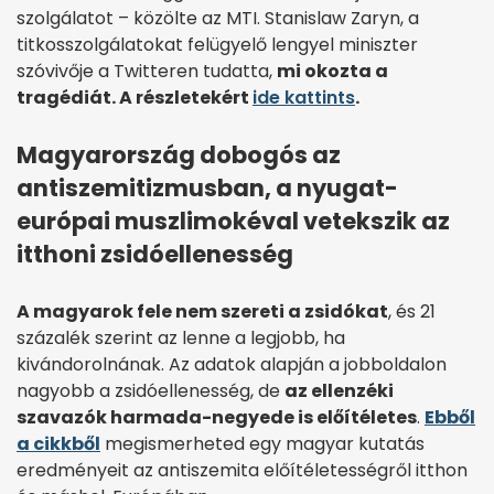
szolgálatot – közölte az MTI. Stanislaw Zaryn, a
titkosszolgálatokat felügyelő lengyel miniszter
szóvivője a Twitteren tudatta,
mi okozta a
tragédiát. A részletekért
ide kattints
.
Magyarország dobogós az
antiszemitizmusban, a nyugat-
európai muszlimokéval vetekszik az
itthoni zsidóellenesség
A magyarok fele nem szereti a zsidókat
, és 21
százalék szerint az lenne a legjobb, ha
kivándorolnának. Az adatok alapján a jobboldalon
nagyobb a zsidóellenesség, de
az ellenzéki
szavazók harmada-negyede is előítéletes
.
Ebből
a cikkből
megismerheted egy magyar kutatás
eredményeit az antiszemita előítéletességről itthon