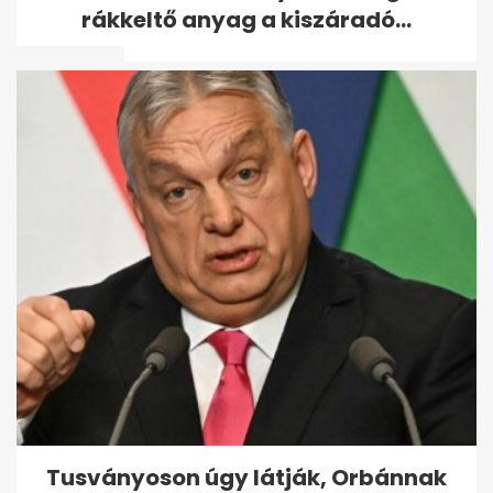
Orbánnak nem kell
rákkeltő anyag a kiszáradó...
változtatnia - A hét...
Kiderült, mikor állhat fel a
Vagyonvisszaszerzési Hivatal
- A hét...
Tusványoson úgy látják, Orbánnak