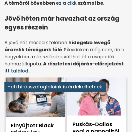
A témáról bővebben
ez a cikk
számol be.
Jövő héten már havazhat az ország
egyes részein
A jövő hét második felében
hidegebb levegő
áramlik térségünk fölé
. Síkvidéken még nem, de a
hegyekben már szilárdra válthat át a csapadék
halmazállapota.
A részletes időjárás-előrejelzést
itt találod
.
Heti hírösszefoglalóink is érdekelhetnek:
Puskás-Dallos
Elnyújtott Black
Bogi a nappalitól