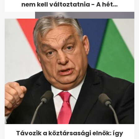
nem kell változtatnia - A hét...
Varga Judit reagált: Orbán
bántalmazással
kapcsolatban emlegette...
Távozik a köztársasági elnök: így