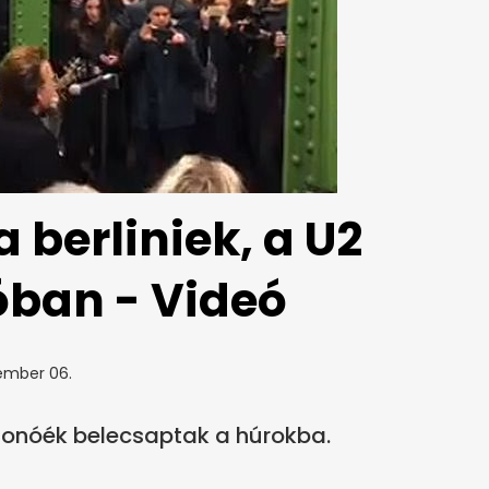
 berliniek, a U2
óban - Videó
ember 06.
 Bonóék belecsaptak a húrokba.