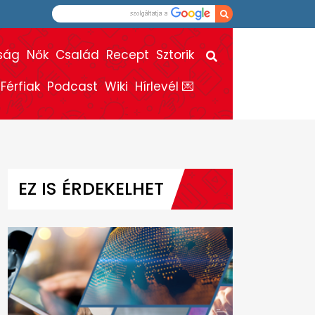
ság
Nők
Család
Recept
Sztorik
Férfiak
Podcast
Wiki
Hírlevél 💌
EZ IS ÉRDEKELHET