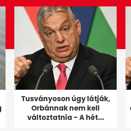
Tusványoson úgy látják,
g
Orbánnak nem kell
változtatnia - A hét...