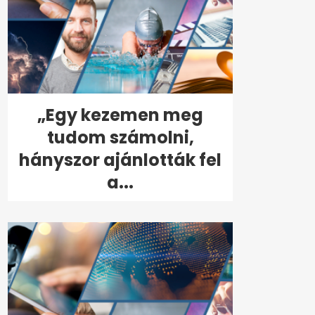
„Egy kezemen meg
tudom számolni,
hányszor ajánlották fel
a...