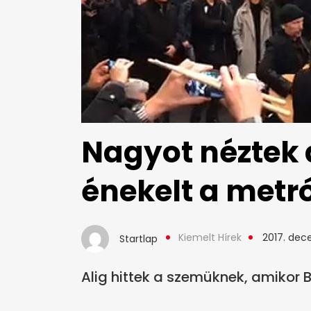
Nagyot néztek a
énekelt a metr
Kiemelt Hírek
2017. dec
Startlap
Alig hittek a szemüknek, amikor