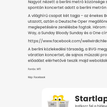
Nagyot nézett a berlini metró közönsége s
spontán koncertet adott a berlini metrón 
A világhírű csapat két tagja – az énekes 
utazott, aztán a Deutsche Oper megállónál
meglepetésére zenélésbe fogtak. Három 
Way, a Sunday Bloody Sunday és a One cím
https://www.facebook.com/weilwirdichli
A berlini közlekedési társaság, a BVG me
váratlan koncertet, de sajnos műszaki prob
előadást elérhetővé teszik majd weboldal
Forrás: MTI
Kép: Facebook
Iratkozz fel a hírl