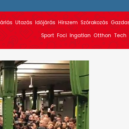
árlás
Utazás
Időjárás
Hírszem
Szórakozás
Gazda
Sport
Foci
Ingatlan
Otthon
Tech