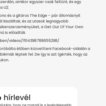
zerdán, amikor egyszer csak feltűnt, és egy
a U2.
Bono és a gitáros The Edge – pár állomásnyit
 kiszálltak, és az utasok legnagyobb
sikerszerzeményüket, a Get Out Of Your Own
ű is előadták.
eben/videos/1514398788655298/
gpróbálta élőben közvetíteni Facebook-oldalán a
lémák léptek fel. De így is azt ígérték, hogy az
ukon.
evelünkre, hogy ne maradj le a legérdekesebb