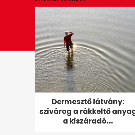
seconds
Volume
0%
Dermesztő látvány:
szivárog a rákkeltő anya
a kiszáradó...