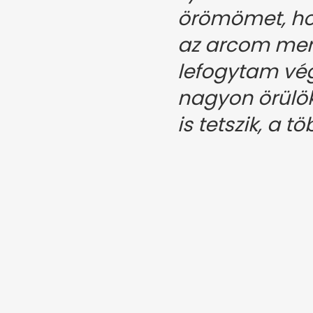
örömömet, ho
az arcom mert
lefogytam vég
nagyon örülö
is tetszik, a 