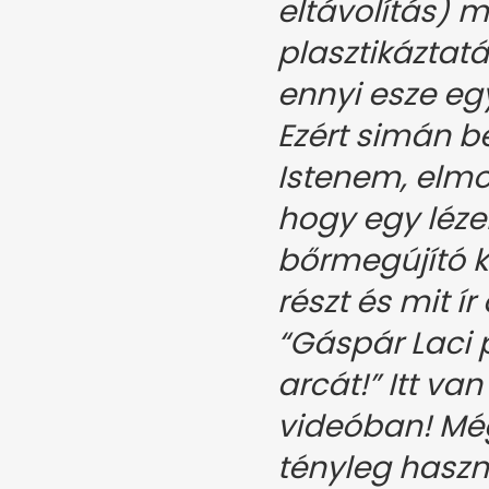
eltávolítás) m
plasztikáztat
ennyi esze eg
Ezért simán b
Istenem, elm
hogy egy lézer
bőrmegújító 
részt és mit ír
“Gáspár Laci p
arcát!” Itt van
videóban! Még
tényleg haszn