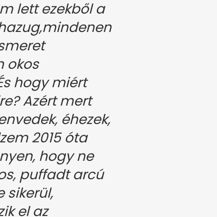
 lett ezekből a
,hazug,mindenen
ismeret
n okos
És hogy miért
re? Azért mert
envedek, éhezek,
dzem 2015 óta
yen, hogy ne
os, puffadt arcú
 sikerül,
ik el az