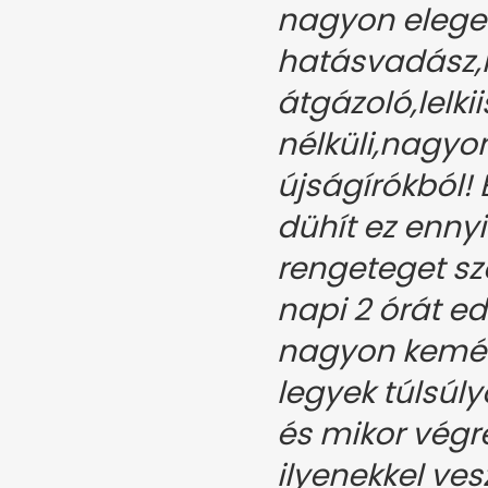
nagyon elegem
hatásvadász
átgázoló,lelki
nélküli,nagyo
újságírókból! 
dühít ez ennyi
rengeteget sz
napi 2 órát e
nagyon kemén
legyek túlsúly
és mikor végre
ilyenekkel vesz