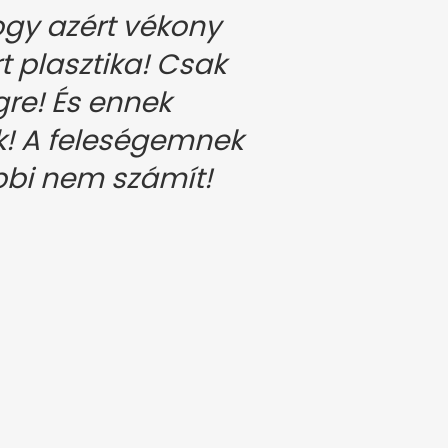
gy azért vékony
 plasztika! Csak
re! És ennek
k! A feleségemnek
többi nem számít!