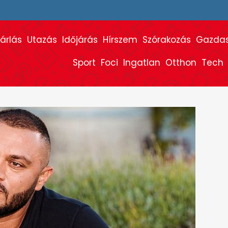
árlás
Utazás
Időjárás
Hírszem
Szórakozás
Gazda
Sport
Foci
Ingatlan
Otthon
Tech