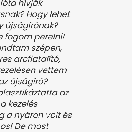
ióta hívják
ásnak? Hogy lehet
y újságírónak?
e fogom perelni!
ondtam szépen,
es arcfiatalító,
kezelésen vettem
 az újságíró?
lasztikáztatta az
 a kezelés
 a nyáron volt és
os! De most