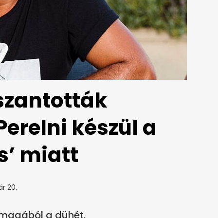
szantották
Perelni készül a
s’ miatt
ár 20.
 magából a dühét.