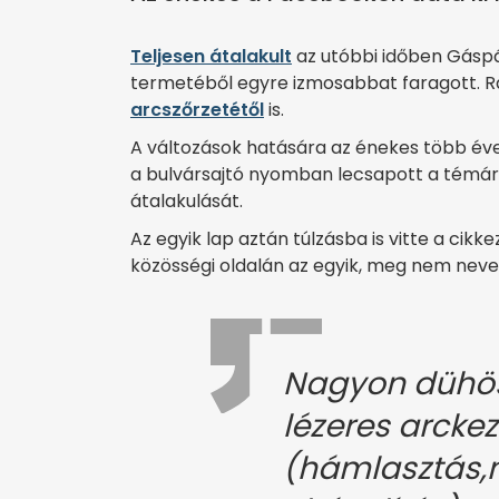
Teljesen átalakult
az utóbbi időben Gáspá
termetéből egyre izmosabbat faragott. R
arcszőrzetétől
is.
A változások hatására az énekes több évet 
a bulvársajtó nyomban lecsapott a témára
átalakulását.
Az egyik lap aztán túlzásba is vitte a cik
közösségi oldalán az egyik, meg nem neveze
Nagyon dühös
lézeres arckez
(hámlasztás,