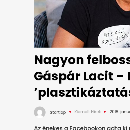
Nagyon felbos
Gáspár Lacit – 
’plasztikáztatá
Kiemelt Hírek
2018. janu
Startlap
Az énekes a Facebookon adta ki