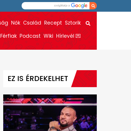
ság
Nők
Család
Recept
Sztorik
Férfiak
Podcast
Wiki
Hírlevél 💌
EZ IS ÉRDEKELHET