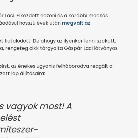
r Laci. Elkezdett edzeni és a korábbi mackós
áadásul hosszú évek után
megvált az
fiatalodott. De ahogy az ilyenkor lenni szokott,
, rengeteg cikk tárgyalta Gáspár Laci látványos
kezést, az énekes ugyanis felháborodva reagált a
tt lap állításaira:
 vagyok most! A
elést
miteszer-