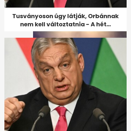
kapcsolatáról beszélt Bereczki
Zoltán
Tusványoson úgy látják, Orbánnak
nem kell változtatnia - A hét...
Kiderült, mennyit kér egy
koncertért Majka