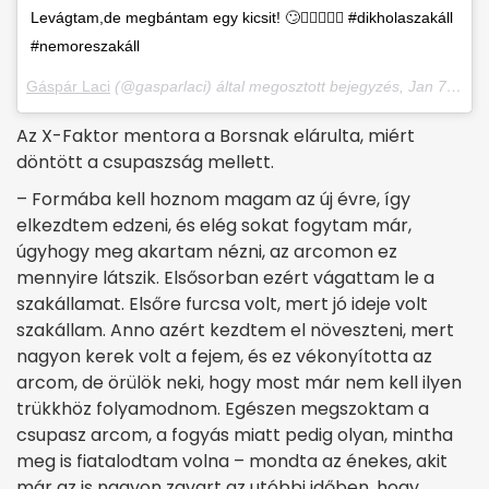
Levágtam,de megbántam egy kicsit! 🙄🤦🏽‍♂️✋🏼 #dikholaszakáll
#nemoreszakáll
Gáspár Laci
(@gasparlaci) által megosztott bejegyzés,
Jan 7., 2018, időpont: 6:56 (PST időzóna szerint)
Az X-Faktor mentora a Borsnak elárulta, miért
döntött a csupaszság mellett.
– Formába kell hoznom ma­gam az új évre, így
elkezdtem edzeni, és elég sokat fogytam már,
úgyhogy meg akartam nézni, az arcomon ez
mennyire látszik. Elsősorban ezért vágattam le a
szakállamat. Elsőre furcsa volt, mert jó ideje volt
szakállam. Anno azért kezdtem el növeszteni, mert
nagyon kerek volt a fejem, és ez vékonyította az
arcom, de örülök neki, hogy most már nem kell ilyen
trükkhöz folyamodnom. Egészen megszoktam a
csupasz arcom, a fogyás miatt pedig olyan, mintha
meg is fiatalodtam volna – mondta az énekes, akit
már az is nagyon zavart az utóbbi időben, hogy