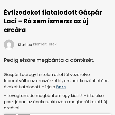
Évtizedeket fiatalodott Gáspár
Laci – Rá sem ismersz az új
arcára
Kiemelt Hírek
Startlap
Pedig elsőre megbánta a döntését.
Gáspár Laci egy hirtelen ötlettől vezérelve
leborotválta az arcszőrzetét, aminek köszönhetően
éveket fiatalodott – írja a
Bors
.
– Levágtam, de megbántam egy kicsit! – írta első
posztjában az énekes, aki azóta megbarátkozott új
arcával.