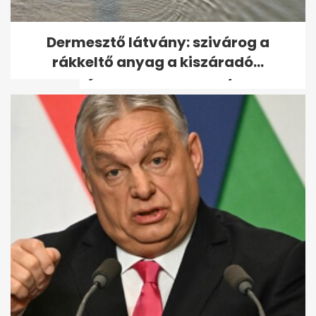
Gáspár Laci
Dermesztő látvány: szivárog a
gyémántfülbevalót kapott
rákkeltő anyag a kiszáradó...
ajándékba, ami annyit...
Bata Évával való