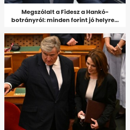
Megszólalt a Fidesz a Hankó-
botrányról: minden forint jó helyre...