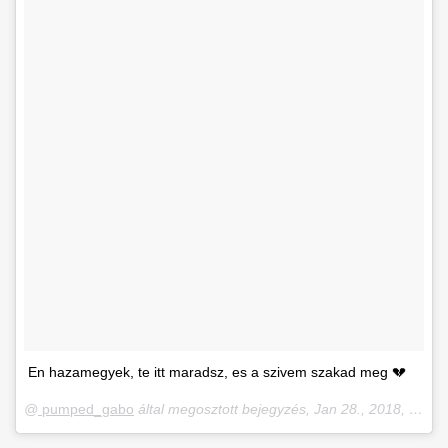
En hazamegyek, te itt maradsz, es a szivem szakad meg 💔
@
pumped_gabo
által megosztott bejegyzés,
Jan 28., 2018, időpont: 11:56 (PST időzóna szerint)