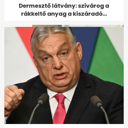
Osváth Zsolt: Hányok Tóth
Dermesztő látvány: szivárog a
Gabitól
rákkeltő anyag a kiszáradó...
Révész Sándor sztrókot
kapott, kórházba került