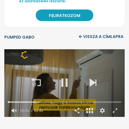
Az adatkezelés részletei
VISSZA A CÍMLAPRA
PUMPED GABO
00:02
01:42
0
seconds
of