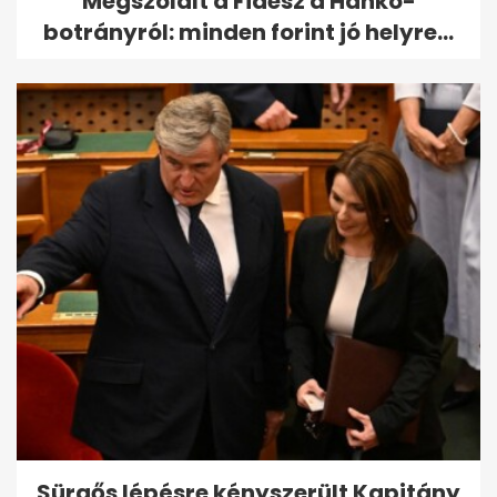
Megszólalt a Fidesz a Hankó-
botrányról: minden forint jó helyre...
Sürgős lépésre kényszerült Kapitány