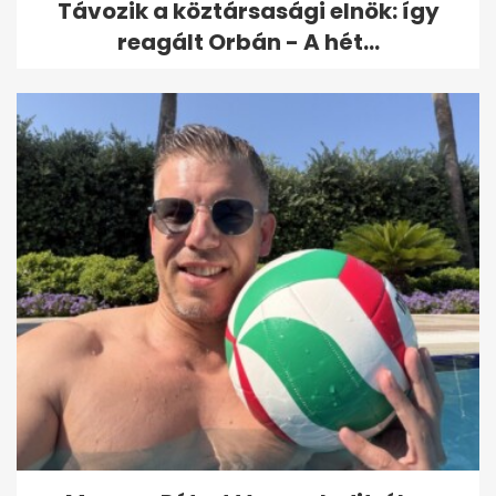
Távozik a köztársasági elnök: így
reagált Orbán - A hét...