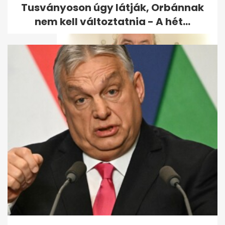
Tusványoson úgy látják, Orbánnak
nem kell változtatnia - A hét...
Zsidró Tamás munkát és
szállást kínál kárpátaljai...