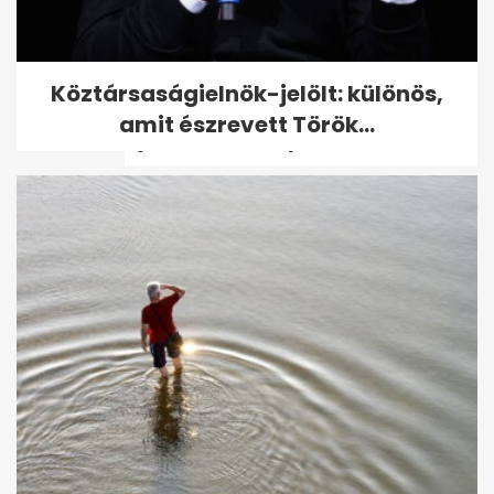
Szakemberek
Köztársaságielnök-jelölt: különös,
ellentmondásosnak tartják az
amit észrevett Török...
új benzinárstop-rendelet