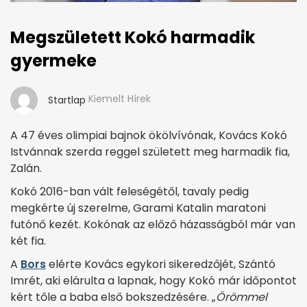
Megszületett Kokó harmadik
gyermeke
Kiemelt Hírek
Startlap
A 47 éves olimpiai bajnok ökölvívónak, Kovács Kokó
Istvánnak szerda reggel született meg harmadik fia,
Zalán.
Kokó 2016-ban vált feleségétől, tavaly pedig
megkérte új szerelme, Garami Katalin maratoni
futónő kezét. Kokónak az előző házasságból már van
két fia.
A
Bors
elérte Kovács egykori sikeredzőjét, Szántó
Imrét, aki elárulta a lapnak, hogy Kokó már időpontot
kért tőle a baba első boksz­edzésére. „
Örömmel