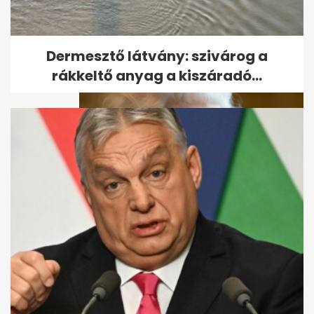
A Csengetett, Mylord?
főszereplője a brit sajtónak:
"Én vagyok...
Dermesztő látvány: szivárog a
rákkeltő anyag a kiszáradó...
Erzsébet királynő megnevezte
utódját és üzent "a...