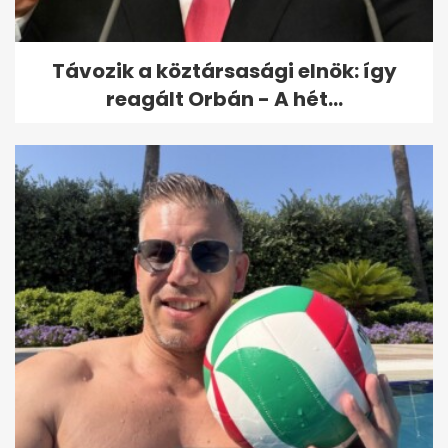
Távozik a köztársasági elnök: így
reagált Orbán - A hét...