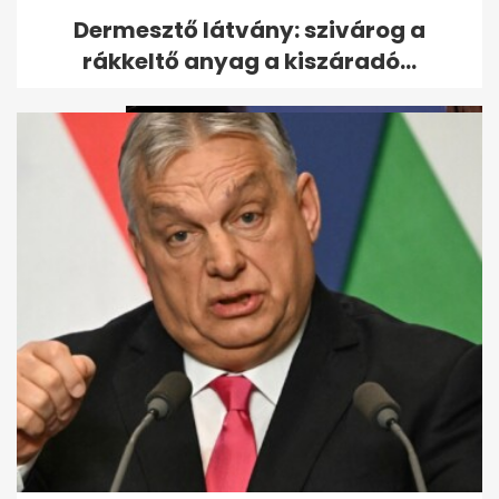
Megszökött a több száz állatot
Dermesztő látvány: szivárog a
brutálisan megkínzó nő
rákkeltő anyag a kiszáradó...
Robbanás után hatalmas tűz a
Soroksári úton