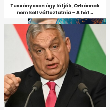
Tusványoson úgy látják, Orbánnak
nem kell változtatnia - A hét...
Kiderült, hogyan végzett
gyilkosa a Budapesten eltűnt
amerikai...