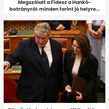
Megszólalt a Fidesz a Hankó-
botrányról: minden forint jó helyre...