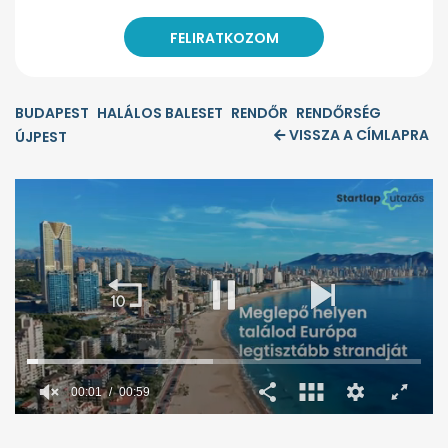
BUDAPEST
HALÁLOS BALESET
RENDŐR
RENDŐRSÉG
VISSZA A CÍMLAPRA
ÚJPEST
0
seconds