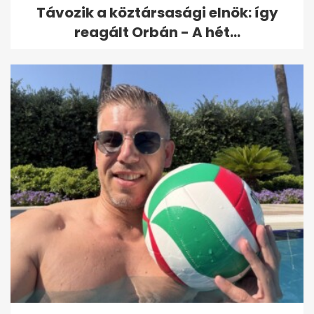
Távozik a köztársasági elnök: így
reagált Orbán - A hét...